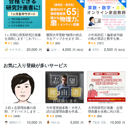
1ヶ月間心理系研究計画書
難関大学受験*物理の得点
小中高対応！偏差値70超
を添削します “これでいい
力をアップさせます 2026
の私が英語と数学を教え
のかな？”から、“これで行
年5月までにお申し込みの
ます 指導歴13年で500名
4.7
(32)
5.0
(86)
5.0
(787)
ける”へ
方限定です。
指導の私が、わかる楽し
20,000
4,000
2,500
さ気づかせます！
ナナラボ 寺島
はせがわ＠難関大物理で点をとらせるコーチ
8月5日から7日はお休みいただきます
円
円
/90分
円
/60分
お気に入り登録が多いサービス
２回ｘ志望理由書の添
今年度実績多数！大学入
大学院研究計画書・志望
削、アドバイスします 大
試の志望理由書を作成し
理由書を合格に向け添削
学入試、大学院入試、専
ます 【即日納品可能！】
します 元某難関大学・大
4.8
(488)
4.8
(298)
4.9
(88)
門学校を受験される方に
プロの文章で志望校に合
学院採用担当者が添削し
10,000
5,000
10,000
格しましょう
ます(面接サポート含)
添削のプロJun★受験・教育アドバイザー
mon ju
T先生【現役研究者、心理学者、経営者】
円
円
円