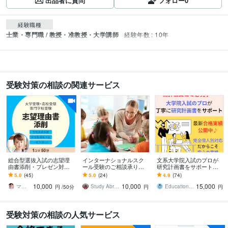
出品者に質問
フォロー
0
経験職種
士業・専門職 / 教授・准教授・大学講師
経験年数 : 10年
受験対策の相談の関連サービス
総合型選抜入試の志望理
インターナショナルスク
文系大学院入試のプロが
由書添削・プレゼン対策
ール受験のご相談承りま
研究計画書をサポートま
します 合格実績多数！指
す お子様のインター、ボ
す 文系大学院出身現教員
5.0
(45)
5.0
(24)
4.9
(74)
導歴26年トップ講師が合
ーディング、帰国子女受
が合格に向けた研究計画
10,000
10,000
15,000
格ラインに仕上げます
験がご心配な方へ
書を一緒に考えます
マキ先生 大学受験指導歴26年プロ講師
Study Abroad
Education LABO
円
/50分
円
円
受験対策の相談の人気サービス