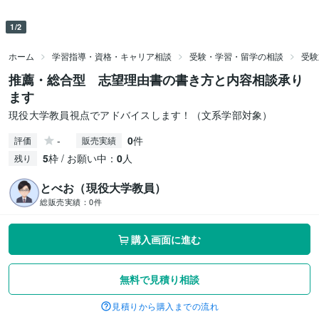
1/2
ホーム
学習指導・資格・キャリア相談
受験・学習・留学の相談
受験
推薦・総合型 志望理由書の書き方と内容相談承り
ます
現役大学教員視点でアドバイスします！（文系学部対象）
-
0
件
評価
販売実績
5
枠 / お願い中：
0
人
残り
とべお（現役大学教員）
総販売実績：
0件
購入画面に進む
無料で見積り相談
見積りから購入までの流れ