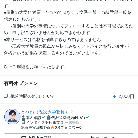
す。

●個別の大学に対応したものではなく，文系一般，当該学部一般を
想定したものです。

　→個別の大学の事情についてフォローすることは不可能であるた
め，申し訳ございませんが対応できかねます。

●本サービスは合格を保障するものではありません。

　→現役大学教員の視点から惜しみなくアドバイスを行いますが，
合格という結果を保障するものではございません。

以上ご確認をお願いいたします。
有料オプション
＋
2,000円
相談時間の追加（10分）
とべお（現役大学教員）
本人確認
機密保持契約(NDA)
インボイス発行事業者
未登録
総販売実績
0
評価
0.0
フォロワー
0