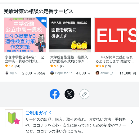
受験対策の相談の定番サービス
宗像中学校合格4名！ 公
大学総合型選抜・推薦入
IELTS が簡単に感じられ
立中高一貫校の対策しま
試の面接を成功に導きま
るようにします 雑談で身
す 元個別指導塾教室長が
す これから面接の方！５
につくアイエルツ！ 初心
5.0
(84)
5.0
(2)
5.0
(13)
中学受験対策いたしま
００件以上の実績あるプ
者専用！ご一緒に解いて
2,500
4,000
11,000
す！
ロが添削します。
実感！
8月5日から7日はお休みいただきます
Hope for Edu
anraku_t
円
/60分
円
円
ご利用ガイド
サービスの出品、購入、取引の流れ、お支払い方法・手数料
や、ココナラを安心・安全に使って頂くための制度やマナー
など、ココナラの使い方はこちら。