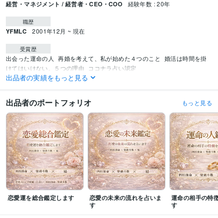
経営・マネジメント / 経営者・CEO・COO
経験年数 : 20年
職歴
YFMLC
2001年12月 ~ 現在
受賞歴
出会った運命の人
再婚を考えて、私が始めた４つのこと
婚活は時間を掛
けてはいけない。５つの理由
ココナラ占い認定
出品者の実績をもっと見る
資格・検定
上級心理カウンセラー
取得年 : 2022年
出品者のポートフォリオ
もっと見る
夫婦カウンセラー
取得年 : 2022年
メンタル心理カウンセラー
取得年 : 2022年
その他ツール
四柱推命:13年
九星気学:6年
西洋占星術:4年
奇門遁甲:8年
スピリチュアルリーディング:11年
算命学:7年
風水:20年
日本能力開発推進協会 上級心理カウンセラー:2年
日本能力開発推進協会 夫婦カウンセラー:2年
日本能力開発推進協会 メンタル心理カウンセラー:2年
恋愛運を総合鑑定します
恋愛の未来の流れを占いま
運命の相手の特
得意分野
す
す
占い
四柱推命×紫微斗数×易の三術統合
占い
スピリチュアル
恋愛鑑定
結婚運鑑定
相性鑑定
復縁鑑定