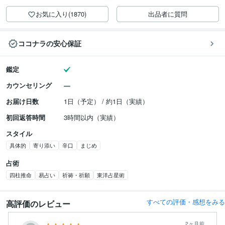
お気に入り(1870)
出品者に質問
ココナラの安心保証
鑑定
カウンセリング
お届け日数
1日（予定） / 約1日（実績）
初回返答時間
3時間以内（実績）
スタイル
具体的
寄り添い
辛口
まじめ
占術
四柱推命
易占い
祈祷・祈願
東洋占星術
すべての評価・感想をみる
高評価のレビュー
2ヶ月前