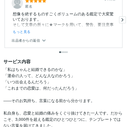
匿名
想像を絶するものすごくボリュームのある鑑定で大変驚
いております。
そして文章の所々に★マークを用いて、警告、要注意事
項、...
もっと見る
出品者からの返信
サービス内容
「私はちゃんと結婚できるのかな」

「運命の人って、どんな人なのかろう」

「いつ出会えるんだろう」

「これまでの恋愛は、何だったんだろう」

——そのお気持ち、言葉になる前から分かります。

私自身も、恋愛と結婚の痛みをくぐり抜けてきた一人です。だから
こそ、3,000件を超える鑑定のひとつひとつに、テンプレートでは
ない言葉を届けてきました。
