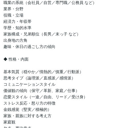
職業の系統（会社員／自営／専門職／公務員 など）

業界・分野

役職・立場

経済力・年収帯

学歴・知的水準

家族構成・兄弟順位（長男／末っ子 など）

出身地の方角

趣味・休日の過ごし方の傾向

◆ 性格・内面

基本気質（穏やか／情熱的／慎重／行動派）

思考タイプ（論理派／直感派／感情派）

コミュニケーションスタイル

価値観の傾向（保守／革新、家庭／仕事）

恋愛スタイル（一途／自由、リード／受け身）

ストレス反応・怒り方の特徴

金銭感覚（堅実／積極的）

家族・親族に対する考え方

家庭観
