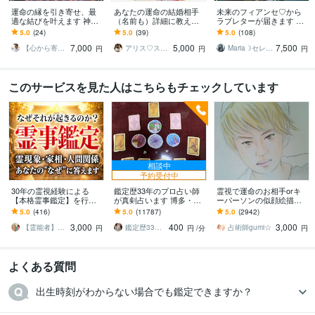
運命の縁を引き寄せ、最
あなたの運命の結婚相手
未来のフィアンセ♡から
適な結びを叶えます 神秘
（名前も）詳細に教えま
ラブレターが届きます 結
の力で導く縁結び。魂レ
す もう出逢っている？/こ
婚❤未来の婚約者からのメ
5.0
(24)
5.0
(39)
5.0
(108)
ベルで最良の相手と結ば
れから出逢う？/今の彼と
ッセージを聞いてみませ
7,000
5,000
7,500
れる為の祈願
結婚してる？
んか？
【心から寄り添い、祈祷します】神月 真
アリス♡スピリチュアルカウンセラー
Maria☽セレスティアルマスター
円
円
円
このサービスを見た人はこちらもチェックしています
相談中
予約受付中
30年の霊視経験による
鑑定歴33年のプロ占い師
霊視で運命のお相手orキ
【本格霊事鑑定】を行い
が真剣占います 博多・廓
ーパーソンの似顔絵描き
ます 霊現象・家相・家
屋の純血統占い祈願師
ます 未来に出逢う恋のお
5.0
(416)
5.0
(11787)
5.0
(2942)
系・先祖・土地・人間関
雷鳥
相手か重要人物の顔を視
3,000
400
3,000
係・悪縁・因縁・厄払い
えたまま！縁結び！
【霊能者】天晴
鑑定歴33年のプロ占い師 雷鳥
占術師gumi☆
円
円
/分
円
よくある質問
出生時刻がわからない場合でも鑑定できますか？