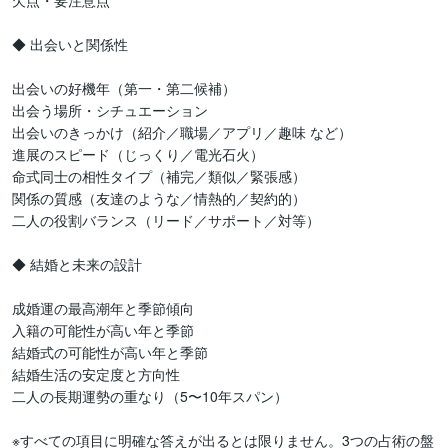
欠点・要注意点

◆ 出会いと関係性

出会いの好機年（第一・第二候補）

出会う場所・シチュエーション

出会いのきっかけ（紹介／職場／アプリ／趣味 など）

進展のスピード（じっくり／電光石火）

命式同士の相性タイプ（補完／類似／緊張感）

関係の質感（友達のような／情熱的／契約的）

二人の役割バランス（リード／サポート／対等）

◆ 結婚と未来の設計

成婚運の最高潮年と季節傾向

入籍の可能性が高い年と季節

結婚式の可能性が高い年と季節

結婚生活の安定度と方向性

二人の長期運勢の重なり（5〜10年スパン）

※すべての項目に明確な答えが出るとは限りません。3つの占術の盤