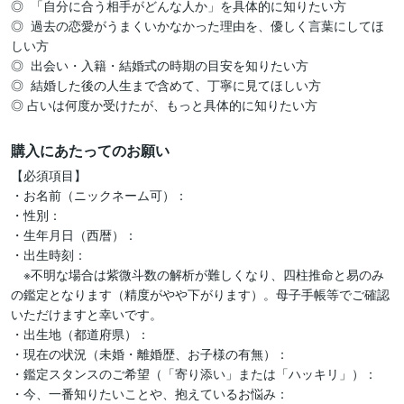
◎  「自分に合う相手がどんな人か」を具体的に知りたい方

◎  過去の恋愛がうまくいかなかった理由を、優しく言葉にしてほ
しい方

◎  出会い・入籍・結婚式の時期の目安を知りたい方

◎  結婚した後の人生まで含めて、丁寧に見てほしい方

購入にあたってのお願い
【必須項目】

・お名前（ニックネーム可）：

・性別：

・生年月日（西暦）：

・出生時刻：

　※不明な場合は紫微斗数の解析が難しくなり、四柱推命と易のみ
の鑑定となります（精度がやや下がります）。母子手帳等でご確認
いただけますと幸いです。

・出生地（都道府県）：

・現在の状況（未婚・離婚歴、お子様の有無）：

・鑑定スタンスのご希望（「寄り添い」または「ハッキリ」）：

・今、一番知りたいことや、抱えているお悩み：
