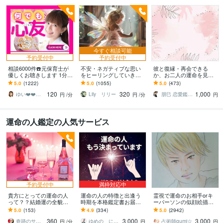
今すぐ相談可能
予約受付中
予約受付中
相談6000件☎️元保育士が
不安・ネガティブな思い
彼と復縁・再会できる
優しくお聴きします 1分で
をヒーリングしていきま
か、お二人の運命を見ま
もOK❤️話し相手〜悩み相
す 神様からの必要なメッ
す 恋愛・片思い・復縁・
5.0
(1222)
5.0
(1055)
5.0
(473)
談まで何でもOK❗️✅男女可
セージお伝えします
再婚 縁結び
120
320
1,000
ゆい❤️❤️癒しの心友
Lily リリー
朋巳 恋愛鑑定 人生相談 陰陽師 縁結び
円
/分
円
/分
円
運命の人鑑定の人気サービス
予約受付中
満枠対応中
貴方にとっての運命の人
運命の人の特徴と出逢う
霊視で運命のお相手orキ
って？？結婚運の全貌を
時期を本格鑑定書お届け
ーパーソンの似顔絵描き
視ます 【運命の人】霊感
します 魂で惹かれ合う赤
ます 未来に出逢う恋のお
5.0
(153)
4.9
(334)
5.0
(2942)
タロットで視る外見的特
い糸のご縁♡今後であう
相手か重要人物の顔を視
360
3,000
3,000
徴、年齢、人柄、財運
運命の人をリーディング
えたまま！縁結び！
奇跡のサイキッカー 魂の鑑定師 ステラ
ゆめの にじこ
占術師gumi☆
円
/分
円
円