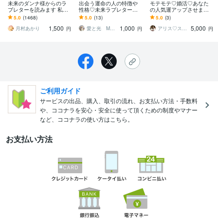
未来のダンナ様からのラ
出会う運命の人の特徴や
モテモテ♡婚活♡あなた
ブレターを読みます 私は
性格♡未来ラブレター届
の人気運アップさせます
どんな人と結婚するの？
けます 素敵な出会い＆ソ
モテを引き寄せ♡マチア
5.0
(1468)
5.0
(13)
5.0
(3)
彼と結婚したらどんな結
ウルメイト結婚相手引き
プいいね数♪／各種sns／
1,500
1,000
5,000
婚生活に？
寄せ方法とアドバイス♡
愛の告白も♡
月村あかり
愛と光 MARISA ☆ ライトワーカー
アリス♡スピリチュアルカウンセラー
円
円
円
ご利用ガイド
サービスの出品、購入、取引の流れ、お支払い方法・手数料
や、ココナラを安心・安全に使って頂くための制度やマナー
など、ココナラの使い方はこちら。
お支払い方法