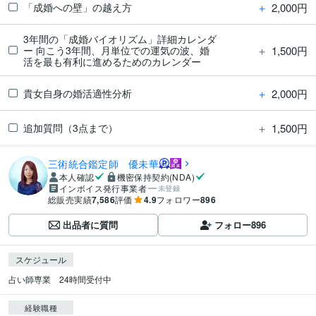
＋
2,000円
「成婚への壁」の越え方
3年間の「成婚バイオリズム」詳細カレンダ
＋
1,500円
ー 向こう3年間、月単位での運気の波、婚
活を最も有利に進めるためのカレンダー
＋
2,000円
貴女自身の婚活適性分析
＋
1,500円
追加質問（3点まで）
三術統合鑑定師 優未華
本人確認
機密保持契約(NDA)
インボイス発行事業者
未登録
総販売実績
7,586
評価
4.9
フォロワー
896
出品者に質問
フォロー
896
スケジュール
占い師専業　24時間受付中
経験職種