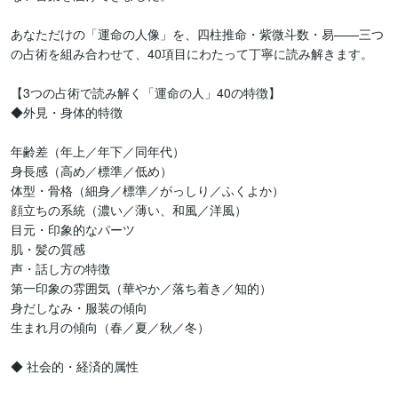
あなただけの「運命の人像」を、四柱推命・紫微斗数・易——三つ
の占術を組み合わせて、40項目にわたって丁寧に読み解きます。

【3つの占術で読み解く「運命の人」40の特徴】

◆外見・身体的特徴

年齢差（年上／年下／同年代）

身長感（高め／標準／低め）

体型・骨格（細身／標準／がっしり／ふくよか）

顔立ちの系統（濃い／薄い、和風／洋風）

目元・印象的なパーツ

肌・髪の質感

声・話し方の特徴

第一印象の雰囲気（華やか／落ち着き／知的）

身だしなみ・服装の傾向

生まれ月の傾向（春／夏／秋／冬）

◆ 社会的・経済的属性
