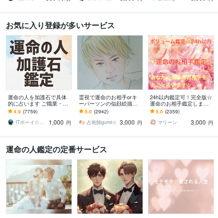
お気に入り登録が多いサービス
運命の人を加護石で具体
霊視で運命のお相手orキ
24h以内鑑定可！完全版☆
的に占います ご職業・場
ーパーソンの似顔絵描き
運命のお相手鑑定します
所・時期等の7項目を大ボ
ます 未来に出逢う恋のお
性格・外見・年・仕事・
4.9
(7759)
5.0
(2942)
5.0
(2359)
リューム即日でお届け☆
相手か重要人物の顔を視
名前・出会いの時期とき
1,000
3,000
3,000
えたまま！縁結び！
っかけ・結婚生活
ITボーイ☆加護石・イラスト占い師
占術師gumi☆
マリーン
円
円
円
運命の人鑑定の定番サービス