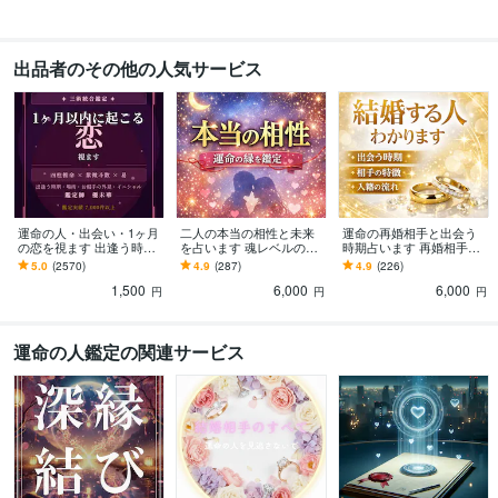
再婚鑑定
出会い時期鑑定
運命鑑定
人生相談
語学力
出品者のその他の人気サービス
英語
日常会話レベル
運命の人・出会い・1ヶ月
二人の本当の相性と未来
運命の再婚相手と出会う
の恋を視ます 出逢う時
を占います 魂レベルの相
時期占います 再婚相手の
期・場所・お相手の特徴
性・縁の深さ・恋の未来
特徴・出会う時期・結婚
5.0
(2570)
4.9
(287)
4.9
(226)
を三術で読む
まで鑑定
の未来まで鑑定
1,500
6,000
6,000
円
円
円
運命の人鑑定の関連サービス