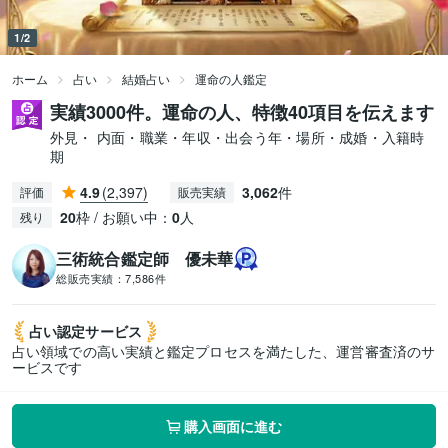
1/2
ホーム
占い
結婚占い
運命の人鑑定
実績3000件。運命の人、特徴40項目を伝えます
外見・ 内面・職業・年収・出会う年・場所・成婚・入籍時
期
4.9
(2,397)
3,062
件
評価
販売実績
20
枠 / お願い中：
0
人
残り
三術統合鑑定師 優未華
総販売実績：
7,586件
占い認定
サービス
占い領域での高い実績と鑑定プロセスを満たした、運営審査済のサ
ービスです
購入画面に進む