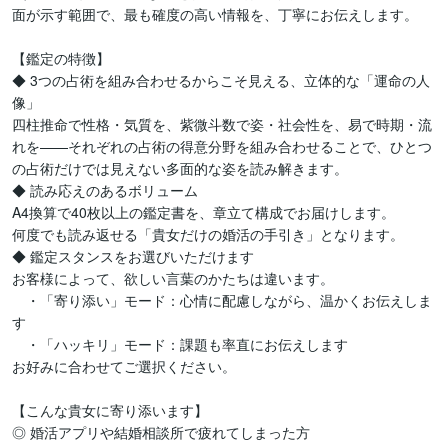
面が示す範囲で、最も確度の高い情報を、丁寧にお伝えします。

【鑑定の特徴】

◆ 3つの占術を組み合わせるからこそ見える、立体的な「運命の人
像」

四柱推命で性格・気質を、紫微斗数で姿・社会性を、易で時期・流
れを——それぞれの占術の得意分野を組み合わせることで、ひとつ
の占術だけでは見えない多面的な姿を読み解きます。

◆ 読み応えのあるボリューム

A4換算で40枚以上の鑑定書を、章立て構成でお届けします。

何度でも読み返せる「貴女だけの婚活の手引き」となります。

◆ 鑑定スタンスをお選びいただけます

お客様によって、欲しい言葉のかたちは違います。

　・「寄り添い」モード：心情に配慮しながら、温かくお伝えしま
す

　・「ハッキリ」モード：課題も率直にお伝えします

お好みに合わせてご選択ください。

【こんな貴女に寄り添います】

◎ 婚活アプリや結婚相談所で疲れてしまった方
