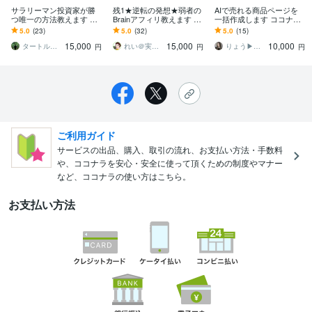
サラリーマン投資家が勝
残1★逆転の発想★弱者の
AIで売れる商品ページを
つ唯一の方法教えます 投
Brainアフィリ教えます 流
一括作成します ココナ
資、スキャルピング、デ
出厳禁※フォロワーが1,00
ラ・note・SNS等｜売れ
5.0
(23)
5.0
(32)
5.0
(15)
イトレで勝てない人、必
0人以上の方は買わない
る仕組みをまとめてサポ
15,000
15,000
10,000
見です
で！
ート
タートル専業トレーダー
れい＠実績０の副業迷子をやさしくサポート
りょう▶在宅で月10万円を叶えたママ
円
円
円
ご利用ガイド
サービスの出品、購入、取引の流れ、お支払い方法・手数料
や、ココナラを安心・安全に使って頂くための制度やマナー
など、ココナラの使い方はこちら。
お支払い方法