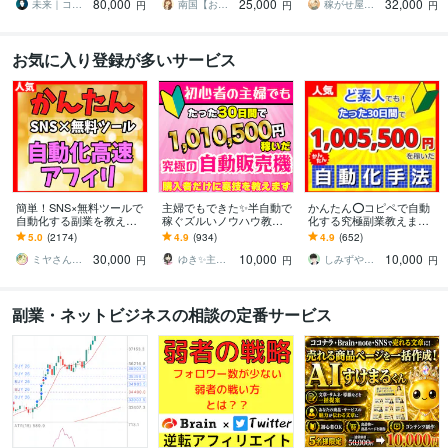
80,000
25,000
32,000
と実務AIスキル
想の生活♪
自動コンテンツ販売
未来｜コンテンツ起業ラボ
南国【おうち副業で月収100万】
稼がせ屋まさる｜プロマーケター｜２冠達成
円
円
円
お気に入り登録が多いサービス
簡単！SNS×無料ツールで
主婦でもできた✨半自動で
かんたん⭕️コピペで自動
自動化する副業を教えま
稼ぐズルいノウハウ教え
化する究極副業教えます
す 【マンツーマンサポー
ます 3ステップで作成可
超ずるい⚠️スキル経験ゼ
5.0
(2174)
4.9
(934)
4.9
(652)
ト】3ステップ作業！仕組
能！ほぼ放置で稼ぐ前代
ロでもできる新世代の手
30,000
10,000
10,000
みを増産で加速化
未聞のおすすめ副業！
法【超入門編】
ミヤさん【ネットで月収450万円達成】
ゆき✨主婦でも月収100万円✨
しみずや＠自動化月収100万円
円
円
円
副業・ネットビジネスの相談の定番サービス