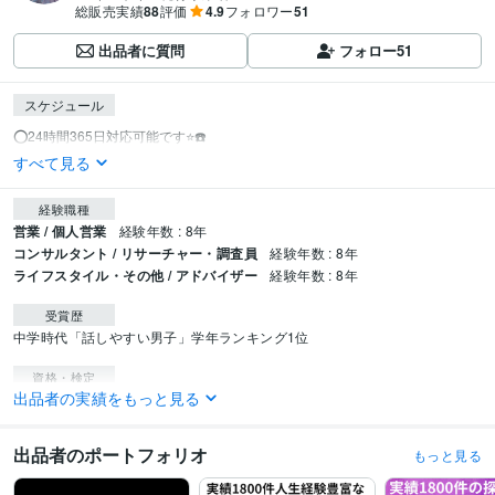
総販売実績
88
評価
4.9
フォロワー
51
出品者に質問
フォロー
51
スケジュール
すべて見る
経験職種
営業 / 個人営業
経験年数 : 8年
コンサルタント / リサーチャー・調査員
経験年数 : 8年
ライフスタイル・その他 / アドバイザー
経験年数 : 8年
受賞歴
中学時代「話しやすい男子」学年ランキング1位
資格・検定
出品者の実績をもっと見る
上級心理カウンセラー（JADP認定）
取得年 : 2019年
ポジティブ心理学実践インストラクター（JADP認定）
取得年 : 2020年
実用英語検定2級・・・完全ボディランゲージです
取得年 : 2002年
出品者のポートフォリオ
もっと見る
一級探偵調査士検定
取得年 : 2015年
探偵業務管理者検定
取得年 : 2018年