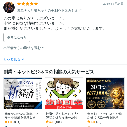
2025年7月24日
麗華★人と猫ちゃんの手相をお読みします
この度はありがとうございました。

非常に有益な情報でございました。

また機会がございましたら、よろしくお願いいたします。
参考になった
出品者からの返信を読む
もっと見る
副業・ネットビジネスの相談の人気サービス
満枠対応中
働かないための副業→ス
社畜生活を脱出して人生
全自動！メカにゃんを働
モール起業を構築します
好転させた方法を公開し
かせて収益を得る副業教
初心者から個別伴走｜長
ます ツールで自動化→底
えます スマホ１台｜超初
5.0
(334)
5.0
(435)
5.0
(78)
期で回るビジネスづくり
辺人生から解放されて理
心者向け｜放置型副業｜