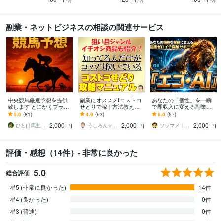
円
/分
円
/分
円
/分
副業・ネットビジネスの相談の関連サービス
中央競馬厳選予想を提供
副業にオススメ❗コストコ
あなたの「個性」を一瞬
致します とにかくプラス
せどりで稼ぐ方法教えま
で即収入に変える副業教
収支を目指している方へ
す ✅狙い目のジャンル✅
えます 在宅｜スマホ｜自
5.0
(81)
4.9
(63)
5.0
(57)
イチオシの商品を画像付
動化｜おすすめ｜主婦｜
2,000
2,000
2,000
きで公開❗
アドバイス｜PC苦手
ひと口馬主の隠れ家
うしろん☆ネット副業＆トレードツール制作
ソラマメ｜お昼休みにAI副業で稼ぐ管理職
円
円
円
評価・感想（14件）- 非常に良かった
5.0
総合評価
星5 (非常に良かった)
14件
星4 (良かった)
0件
星3 (普通)
0件