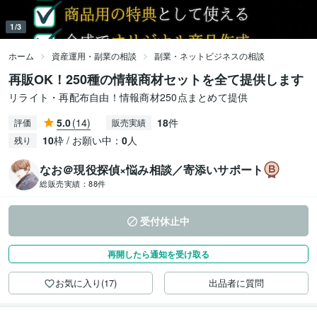
1/3
ホーム
資産運用・副業の相談
副業・ネットビジネスの相談
再販OK！250種の情報商材セットを全て提供します
リライト・再配布自由！情報商材250点まとめて提供
5.0
(14)
18
件
評価
販売実績
10
枠 / お願い中：
0
人
残り
なお＠現役探偵×悩み相談／寄添いサポート
総販売実績：
88件
受付休止中
再開したら通知を受け取る
お気に入り(17)
出品者に質問