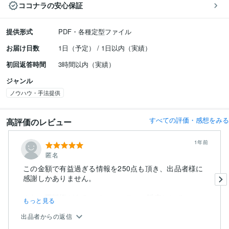
ココナラの安心保証
提供形式
PDF・各種定型ファイル
お届け日数
1日（予定） / 1日以内（実績）
初回返答時間
3時間以内（実績）
ジャンル
ノウハウ・手法提供
すべての評価・感想をみる
高評価のレビュー
1年前
匿名
この金額で有益過ぎる情報を250点も頂き、出品者様に
感謝しかありません。
また、再販権があるので、コンテンツ販売として...
もっと見る
出品者からの返信