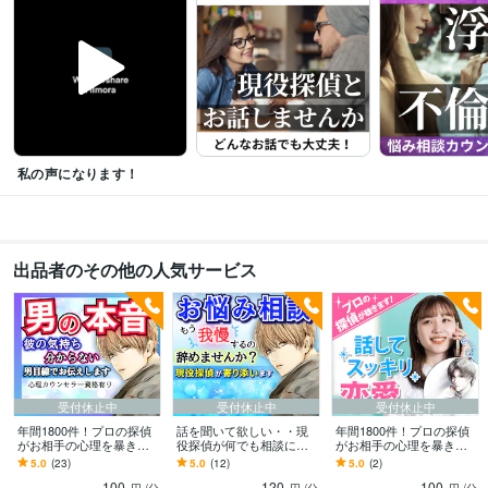
自動車免許・・・よくドライブに行きます
取得年 : 2009年
得意分野
悩み相談・カウンセリング
浮気、不倫・誰にも言えない恋愛相談0円～
う
つ病・パニック障害の電話相談　0円～
恋愛・浮気・不倫
私の声になります！
出品者のその他の人気サービス
受付休止中
受付休止中
受付休止中
年間1800件！プロの探偵
話を聞いて欲しい・・現
年間1800件！プロの探偵
がお相手の心理を暴きま
役探偵が何でも相談に乗
がお相手の心理を暴きま
す 片想い・浮気・喧嘩・
ります 相談実績1800件越
す 片想い・浮気・喧嘩・
5.0
(23)
5.0
(12)
5.0
(2)
音信不通…どんなケース
えの現役探偵が、あなた
音信不通…どんなケース
100
120
100
もプロが解決！
の話に寄り添います
もプロが解決！