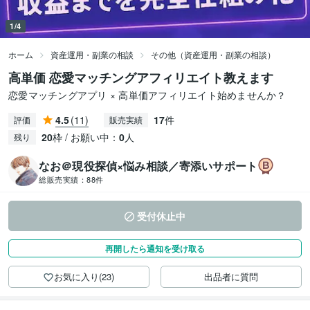
1/4
ホーム
資産運用・副業の相談
その他（資産運用・副業の相談）
高単価 恋愛マッチングアフィリエイト教えます
恋愛マッチングアプリ × 高単価アフィリエイト始めませんか？
4.5
(11)
17
件
評価
販売実績
20
枠 / お願い中：
0
人
残り
なお＠現役探偵×悩み相談／寄添いサポート
総販売実績：
88件
受付休止中
再開したら通知を受け取る
お気に入り(23)
出品者に質問