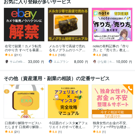
お気に入り登録が多いサービス
在宅で副業！カメラ転売
メルカリ等で高値で売れ
noteの有料記事の『作り
のやり方 すべてを暴露し
るモノグラムのリペア教
方』と『売り方』教えま
ます 円安の今、輸出がア
ます ブランド品転売で主
す 売れる有料記事には理
5.0
(211)
5.0
(105)
4.8
(38)
ツい 初歩から実益に至る
力商品を確立し、売上を
由がある！note収益化の
33,000
8,000
10,000
プロセスを詳細解説
伸ばしたい方へ☆
必須テクニック
サムのebayカメラ輸出転売
エムプラン
ひな姫｜note大学運営｜収益化運用支援
円
円
円
その他（資産運用・副業の相談）の定番サービス
今すぐ相談可能
予約受付中
口座縛り解除サービスい
今話題のインスタ✖️アフェ
独身女性のお金の不安、
たします 口座縛り解除し
リエイトのすべて教えま
アラフォーFPがお聴きし
ます、お好きな口座で稼
す 初心者や主婦でもスキ
ます お金の不安について
4.8
(21)
5.0
(1)
5.0
(1)
働する様にします。
マ時間に稼ぎやすい！簡
整理＆サポート！