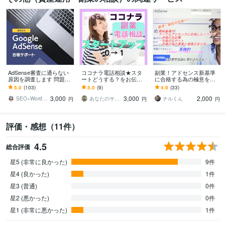
AdSense審査に通らない
ココナラ電話相談★スタ
副業！アドセンス新基準
原因を調査します 問題
ートどうする？をお伝え
に合格する為の極意を教
点・改善点をすべて洗い
します 4ヶ月でプラチナラ
えます Google審査に合格
5.0
(103)
5.0
(9)
4.9
(33)
出して動画で改善方法を
ンクになった私が手がけ
した生記事・サイトと審
3,000
3,000
2,000
アドバイス
るべき流れを共有
査の真実を提供！
SEO×WordPressエンジニア瀬尾
あなたのサポーター⭐えみ
ナルくん
円
円
円
評価・感想（11件）
4.5
総合評価
星5 (非常に良かった)
9件
星4 (良かった)
1件
星3 (普通)
0件
星2 (悪かった)
0件
星1 (非常に悪かった)
1件