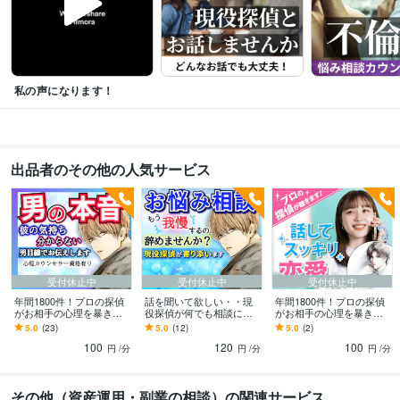
悩み相談・カウンセリング
浮気、不倫・誰にも言えない恋愛相談0円～
う
つ病・パニック障害の電話相談　0円～
恋愛・浮気・不倫
私の声になります！
出品者のその他の人気サービス
受付休止中
受付休止中
受付休止中
年間1800件！プロの探偵
話を聞いて欲しい・・現
年間1800件！プロの探偵
がお相手の心理を暴きま
役探偵が何でも相談に乗
がお相手の心理を暴きま
す 片想い・浮気・喧嘩・
ります 相談実績1800件越
す 片想い・浮気・喧嘩・
5.0
(23)
5.0
(12)
5.0
(2)
音信不通…どんなケース
えの現役探偵が、あなた
音信不通…どんなケース
100
120
100
もプロが解決！
の話に寄り添います
もプロが解決！
円
/分
円
/分
円
/分
その他（資産運用・副業の相談）の関連サービス