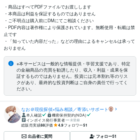
・商品はすべてPDFファイルでお渡しします

・本商品は利益を保証するものではありません

・ご不明点は購入前にDMにてご相談ください

・PDF内容は著作権により保護されています。無断使用・転載は禁
止です

・「知っていた内容だった」などの理由によるキャンセルは承って
※本サービスは一般的な情報提供・学習支援であり、特定
の金融商品の売買を勧誘したり、収入・利益・成果を保
証するものではありません。投資には元本割れ等のリス
クがあり、最終的な投資判断はご自身の責任で行ってく
ださい。
なお＠現役探偵×悩み相談／寄添いサポート
本人確認
機密保持契約(NDA)
インボイス発行事業者
未登録
総販売実績
88
評価
4.9
フォロワー
51
出品者に質問
フォロー
51