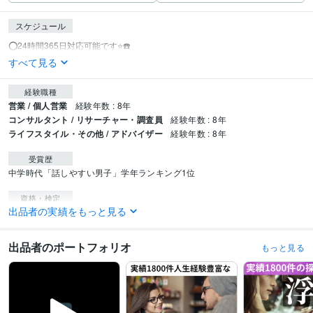
スケジュール
すべて見る
経験職種
営業 / 個人営業
経験年数 : 8年
コンサルタント / リサーチャー・調査員
経験年数 : 8年
ライフスタイル・その他 / アドバイザー
経験年数 : 8年
受賞歴
中学時代「話しやすい男子」学年ランキング1位
資格・検定
出品者の実績をもっと見る
上級心理カウンセラー（JADP認定）
取得年 : 2019年
ポジティブ心理学実践インストラクター（JADP認定）
取得年 : 2020年
実用英語検定2級・・・完全ボディランゲージです
取得年 : 2002年
出品者のポートフォリオ
もっと見る
一級探偵調査士検定
取得年 : 2015年
探偵業務管理者検定
取得年 : 2018年
自動車免許・・・よくドライブに行きます
取得年 : 2009年
得意分野