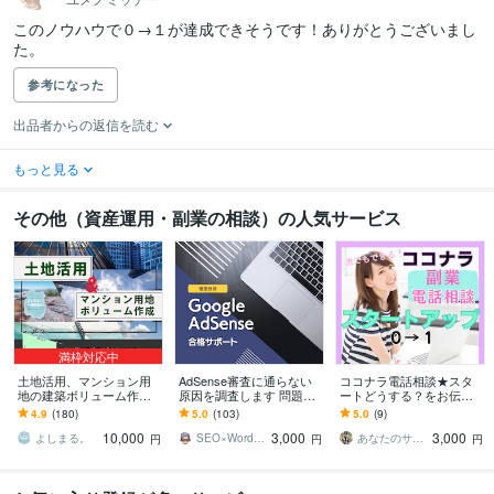
このノウハウで０→１が達成できそうです！ありがとうございまし
た。
参考になった
出品者からの返信を読む
もっと見る
その他（資産運用・副業の相談）の人気サービス
満枠対応中
土地活用、マンション用
AdSense審査に通らない
ココナラ電話相談★スタ
地の建築ボリューム作成
原因を調査します 問題
ートどうする？をお伝え
します 基準法はもちろん
点・改善点をすべて洗い
します 4ヶ月でプラチナラ
4.9
(180)
5.0
(103)
5.0
(9)
の事、天空率や日影規
出して動画で改善方法を
ンクになった私が手がけ
10,000
3,000
3,000
制、条例等も考慮致しま
アドバイス
るべき流れを共有
よしまる。
SEO×WordPressエンジニア瀬尾
あなたのサポーター⭐えみ
円
円
円
す