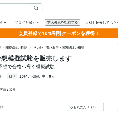
会員登録で10％割引クーポンを獲得！
得・国家試験の相談
その他（資格取得・国家試験の相談）
予想模擬試験を販売します
予想で合格へ導く模擬試験
件
20
枠 / お願い中：
0
人
残り
売実績：
30件
想
お気に入り（7）