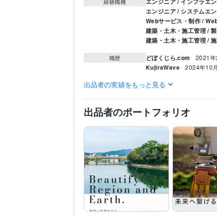
エンジニア / インフラエ
経験職種
エンジニア / システムエ
Webサービス・制作 / 
建築・土木・施工管理 / 
建築・土木・施工管理 / 
どぼくじら.com
2021年
職歴
KujiraWave
2024年10
出品者の実績をもっと見る
1級土木施工管理技士
取得
資格・検定
C:5年
C#:5年
CSS:5年
HTM
プログラミング言
語・フレームワーク
出品者のポートフォリオ
WordPress:4年
Excel:8年
ビジネス・クリエイ
ティブツール
Web制作・HP作成・EC
得意分野