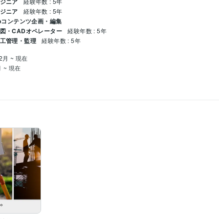
ンジニア
経験年数 : 5年
ンジニア
経験年数 : 5年
Webコンテンツ企画・編集
製図・CADオペレーター
経験年数 : 5年
施工管理・監理
経験年数 : 5年
2月 ~ 現在
月 ~ 現在
年 : 2022年
L:5年
JavaScript:5年
PHP:5年
PL/SQL:5年
VB.NET:5年
Google スプレッドシート:8年
CapCut:1年
Canva:4年
AutoCAD:5年
構築
ワードプレスを利用したホームページ制作