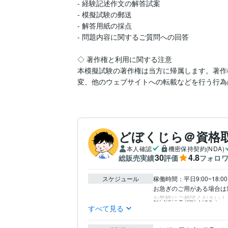
- 経験記述作文の解答試案

- 模擬試験の郵送

- 解答用紙の採点

- 問題内容に関するご質問への回答

◇ 著作権と利用に関する注意

本模擬試験の著作権は当方に帰属します。著作
変、他のウェブサイトへの転載などを行う行為
どぼくじら＠資格
本人確認
機密保持契約(NDA)
30
4.8
総販売実績
評価
フォロ
スケジュール
稼働時間：平日9:00~18:00│2
お急ぎのご用がある場合は
お気軽にご相談ください！
すべて見る