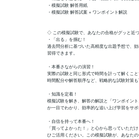
・模擬試験 解答用紙

・模擬試験 解答試案 + ワンポイント解説

◇ この模擬試験で、あなたの合格がグッと近づく
・「出る」を掴む！

過去問分析に基づいた高精度な出題予想で、効
習得できます。

・本番さながらの演習！

実際の試験と同じ形式で時間を計って解くこと
時間配分や解答順序など、戦略的な試験対策も
・知識を定着！

模擬試験を解き、解答の解説と「ワンポイント
か一目でわかり、効率的な追い上げ学習をサポ
・自信を持って本番へ！

「買ってよかった！」と心から思っていただけ
ひご活用ください。この模擬試験が、あなたの