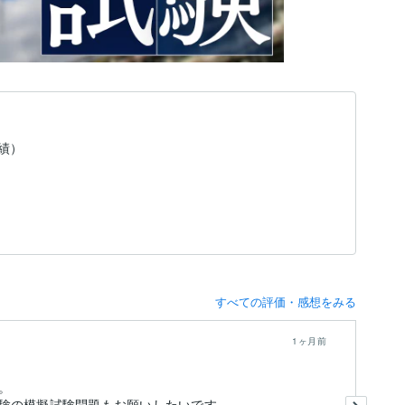
実績）
すべての評価・感想をみる
1ヶ月前
。
迅
合