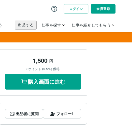
1,500
円
8ポイント (0.5％) 獲得
購入画面に進む
出品者に質問
フォロー
1