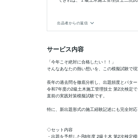
出品者からの返信
サービス内容
「今年こそ絶対に合格したい！！」

そんなあなたの熱い想いを、この模擬試験で現
長年の過去問を徹底分析し、出題頻度とパター
令和7年度の2級土木施工管理技士 第2次検定
直前の実践対策模擬試験です。

特に、新出題形式の施工経験記述にも完全対応
◇セット内容

・出題を予想したR8年度 2級土木 第2次検定模