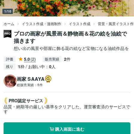
1/10
ホーム
イラスト作成・漫画制作
イラスト作成
背景・風景イラスト作
プロの画家が風景画＆静物画＆花の絵を油絵で
描きます
想い出の風景や部屋に飾る花の絵など宝物になる油絵作品を
5.0
(2)
2
件
評価
販売実績
1
枠 / お願い中：
0
人
残り
画家 SAAYA
総販売実績：
5件
PRO認定
サービス
品質・納期等の厳しい基準をクリアした、運営審査済のサービスで
す
購入画面に進む