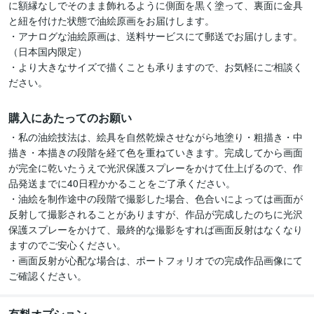
に額縁なしでそのまま飾れるように側面を黒く塗って、裏面に金具
と紐を付けた状態で油絵原画をお届けします。

・アナログな油絵原画は、送料サービスにて郵送でお届けします。
（日本国内限定）

・より大きなサイズで描くことも承りますので、お気軽にご相談く
ださい。
購入にあたってのお願い
・私の油絵技法は、絵具を自然乾燥させながら地塗り・粗描き・中
描き・本描きの段階を経て色を重ねていきます。完成してから画面
が完全に乾いたうえで光沢保護スプレーをかけて仕上げるので、作
品発送までに40日程かかることをご了承ください。

・油絵を制作途中の段階で撮影した場合、色合いによっては画面が
反射して撮影されることがありますが、作品が完成したのちに光沢
保護スプレーをかけて、最終的な撮影をすれば画面反射はなくなり
ますのでご安心ください。

・画面反射が心配な場合は、ポートフォリオでの完成作品画像にて
ご確認ください。
有料オプション