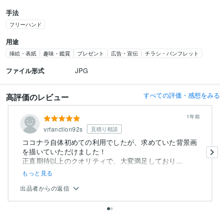
手法
フリーハンド
用途
挿絵・表紙
趣味・鑑賞
プレゼント
広告・宣伝
チラシ・パンフレット
ファイル形式
JPG
すべての評価・感想をみる
高評価のレビュー
1年前
vrfanction92s
見積り相談
ココナラ自体初めての利用でしたが、求めていた背景画
を描いていただけました！
正直期待以上のクオリティで、大変満足しており...
もっと見る
出品者からの返信