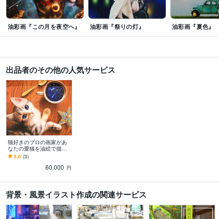
油彩画『この月を夜空へ』
油彩画『祭りの灯』
油彩画『夏色』
出品者のその他の人気サービス
猫好きのプロの画家があ
なたの愛猫を油絵で描き
ます 世界一可愛い愛猫チ
5.0
(3)
ャンをアート世界の主役
60,000
として描きます
円
背景・風景イラスト作成の関連サービス