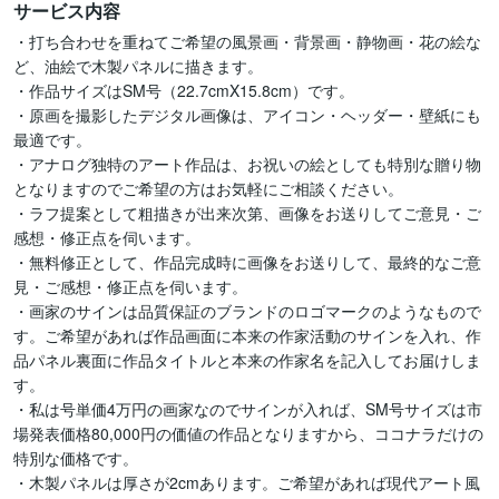
サービス内容
・打ち合わせを重ねてご希望の風景画・背景画・静物画・花の絵な
ど、油絵で木製パネルに描きます。

・作品サイズはSM号（22.7cmX15.8cm）です。

・原画を撮影したデジタル画像は、アイコン・ヘッダー・壁紙にも
最適です。

・アナログ独特のアート作品は、お祝いの絵としても特別な贈り物
となりますのでご希望の方はお気軽にご相談ください。

・ラフ提案として粗描きが出来次第、画像をお送りしてご意見・ご
感想・修正点を伺います。

・無料修正として、作品完成時に画像をお送りして、最終的なご意
見・ご感想・修正点を伺います。

・画家のサインは品質保証のブランドのロゴマークのようなもので
す。ご希望があれば作品画面に本来の作家活動のサインを入れ、作
品パネル裏面に作品タイトルと本来の作家名を記入してお届けしま
す。

・私は号単価4万円の画家なのでサインが入れば、SM号サイズは市
場発表価格80,000円の価値の作品となりますから、ココナラだけの
特別な価格です。

・木製パネルは厚さが2cmあります。ご希望があれば現代アート風