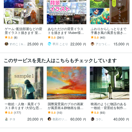
ゲーム･配信部屋などの背
あなただけの背景イラス
ふわりからしっとりまで
景イラスト描きます 室内
トを描きます Vtuber様動
手書き風の風景を描きま
背景に特化したサービス
画配信背景/動画/SNS/ゲー
す 【8,9月】一時的に値上
5.0
(8)
5.0
(361)
5.0
(40)
です
ム背景などに☆
げ中です！10月に戻しま
25,000
22,000
15,000
す！
すのこ｜snoko
早川 ことり
アニつく工房
円
円
円
このサービスを見た人はこちらもチェックしています
一枚絵・人物・風景イラ
国際賞受賞のプロの画家
映画のように物語のある
スト承ります /大切な思い
が風景画＆静物画を描き
一枚絵・背景絵を制作し
が形になるように制作さ
ます 想い出の風景や大切
ます 丁寧な打ち合わせ◆
5.0
(177)
5.0
(10)
5.0
(93)
せていただきます。
なオブジェなど油絵作品
あなただけの世界を元ア
20,000
60,000
40,000
として記念の宝物に
ニメーターが描き出す
チヨ
色彩のソムリエ（画家）
コケ。
円
円
円