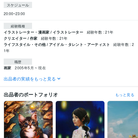
スケジュール
20:00~23:00
経験職種
イラストレーター・漫画家 / イラストレーター
経験年数 : 21年
クリエイター / 作家
経験年数 : 21年
ライフスタイル・その他 / アイドル・タレント・アーティスト
経験年数 : 2
1年
職歴
画家
2005年5月 ~ 現在
出品者の実績をもっと見る
受賞歴
TRiCERA『100人10 24/25』アーティスト選出
出品者のポートフォリオ
もっと見る
得意分野
イラスト作成・漫画制作
本格的な油絵から可愛らしいイラストまで
油絵
絵画
イラスト
人物画
アート
キャラクター
似顔絵
ペット画
背景画
アイコン