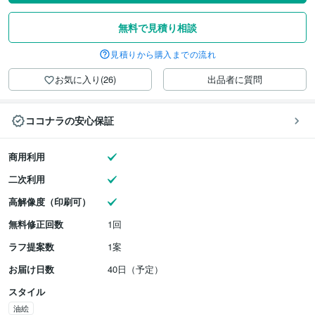
無料で見積り相談
見積りから購入までの流れ
お気に入り(26)
出品者に質問
ココナラの安心保証
商用利用
二次利用
高解像度（印刷可）
無料修正回数
1回
ラフ提案数
1案
お届け日数
40日（予定）
スタイル
油絵