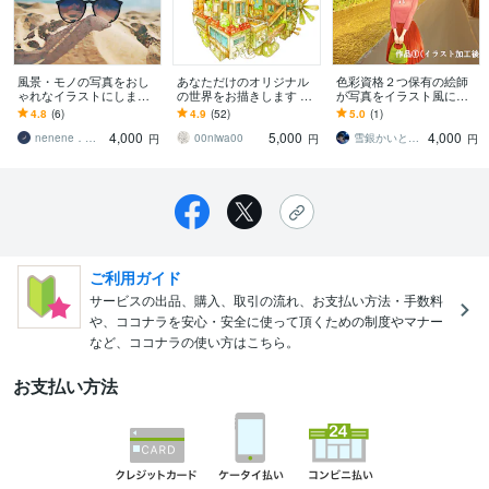
風景・モノの写真をおし
あなただけのオリジナル
色彩資格２つ保有の絵師
ゃれなイラストにします
の世界をお描きします 心
が写真をイラスト風にし
お気に入りの写真をイラ
温まるイラストを手描き
ます 写真風イラストで、
4.8
(6)
4.9
(52)
5.0
(1)
ストに！
でひとつひとつお描きし
写真とイラストの良いと
4,000
5,000
4,000
ております。
こどりができます
nenene．｜音・絵・映像クリエイター
00niwa00
雪銀かいと＠LINEノベル･シーモア連載
円
円
円
ご利用ガイド
サービスの出品、購入、取引の流れ、お支払い方法・手数料
や、ココナラを安心・安全に使って頂くための制度やマナー
など、ココナラの使い方はこちら。
お支払い方法