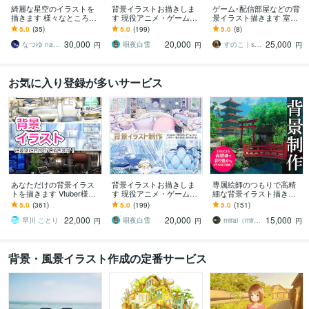
綺麗な星空のイラストを
背景イラストお描きしま
ゲーム･配信部屋などの背
描きます 様々なところで
す 現役アニメ・ゲーム背
景イラスト描きます 室内
使える星空や空がメイン
景絵師が背景イラストを
背景に特化したサービス
5.0
(35)
5.0
(199)
5.0
(8)
のイラストを描きます。
お描きします！
です
30,000
20,000
25,000
なつゆ natsuyu
唄夜白雪
すのこ｜snoko
円
円
円
お気に入り登録が多いサービス
あなただけの背景イラス
背景イラストお描きしま
専属絵師のつもりで高精
トを描きます Vtuber様動
す 現役アニメ・ゲーム背
細な背景イラスト描きま
画配信背景/動画/SNS/ゲー
景絵師が背景イラストを
す 実績多数！高品質イラ
5.0
(361)
5.0
(199)
5.0
(151)
ム背景などに☆
お描きします！
ストで差別化のお手伝い
22,000
20,000
15,000
をさせて下さい。
早川 ことり
唄夜白雪
mirai（mirama）
円
円
円
背景・風景イラスト作成の定番サービス