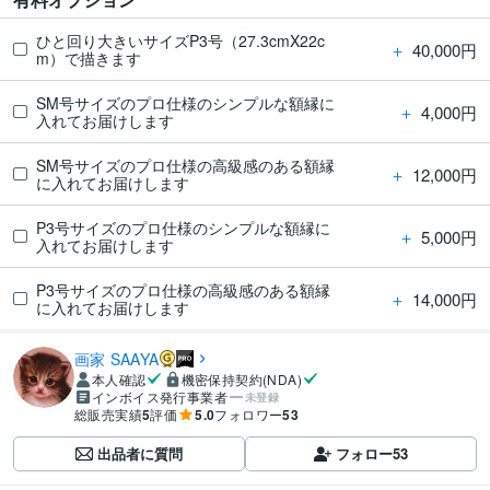
ひと回り大きいサイズP3号（27.3cmX22c
＋
40,000円
m）で描きます
SM号サイズのプロ仕様のシンプルな額縁に
＋
4,000円
入れてお届けします
SM号サイズのプロ仕様の高級感のある額縁
＋
12,000円
に入れてお届けします
P3号サイズのプロ仕様のシンプルな額縁に
＋
5,000円
入れてお届けします
P3号サイズのプロ仕様の高級感のある額縁
＋
14,000円
に入れてお届けします
画家 SAAYA
本人確認
機密保持契約(NDA)
インボイス発行事業者
未登録
総販売実績
5
評価
5.0
フォロワー
53
出品者に質問
フォロー
53