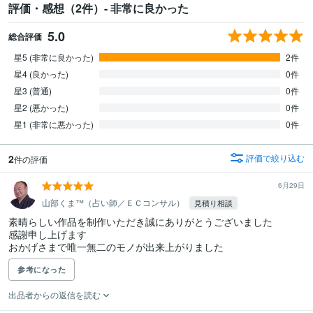
評価・感想（2件）- 非常に良かった
5.0
総合評価
星5 (非常に良かった)
2件
星4 (良かった)
0件
星3 (普通)
0件
星2 (悪かった)
0件
星1 (非常に悪かった)
0件
2
評価で絞り込む
件の評価
6月29日
山部くま™（占い師／ＥＣコンサル）
見積り相談
素晴らしい作品を制作いただき誠にありがとうございました

感謝申し上げます

おかげさまで唯一無二のモノが出来上がりました
参考になった
出品者からの返信を読む