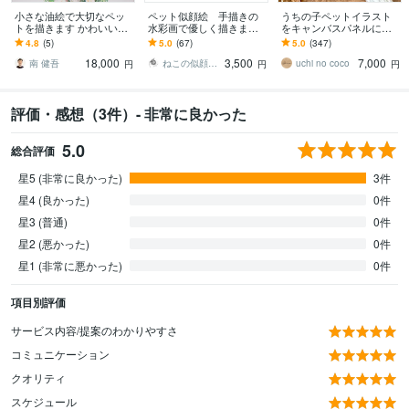
小さな油絵で大切なペッ
ペット似顔絵 手描きの
うちの子ペットイラスト
トを描きます かわいいワ
水彩画で優しく描きます
をキャンバスパネルにし
ンちゃんやネコちゃんな
犬・猫その他ペット全般
ます 犬・猫の似顔絵を飾
4.8
(5)
5.0
(67)
5.0
(347)
ど記念や贈り物にいかが
の似顔絵/プレゼントにも
れるオーダーメイドアー
18,000
3,500
7,000
ですか
オススメ◎
トに
南 健吾
ねこの似顔絵屋
uchi no coco
円
円
円
評価・感想（3件）- 非常に良かった
5.0
総合評価
星5 (非常に良かった)
3件
星4 (良かった)
0件
星3 (普通)
0件
星2 (悪かった)
0件
星1 (非常に悪かった)
0件
項目別評価
サービス内容/提案のわかりやすさ
コミュニケーション
クオリティ
スケジュール