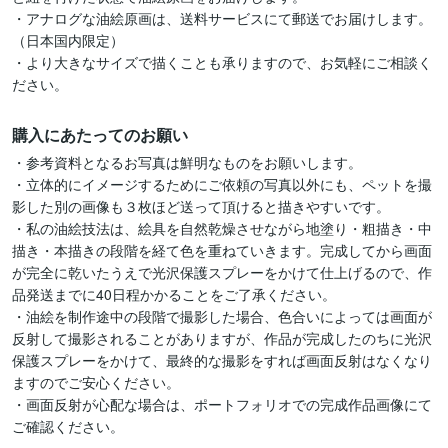
・アナログな油絵原画は、送料サービスにて郵送でお届けします。
（日本国内限定）

・より大きなサイズで描くことも承りますので、お気軽にご相談く
ださい。
購入にあたってのお願い
・参考資料となるお写真は鮮明なものをお願いします。

・立体的にイメージするためにご依頼の写真以外にも、ペットを撮
影した別の画像も３枚ほど送って頂けると描きやすいです。

・私の油絵技法は、絵具を自然乾燥させながら地塗り・粗描き・中
描き・本描きの段階を経て色を重ねていきます。完成してから画面
が完全に乾いたうえで光沢保護スプレーをかけて仕上げるので、作
品発送までに40日程かかることをご了承ください。

・油絵を制作途中の段階で撮影した場合、色合いによっては画面が
反射して撮影されることがありますが、作品が完成したのちに光沢
保護スプレーをかけて、最終的な撮影をすれば画面反射はなくなり
ますのでご安心ください。

・画面反射が心配な場合は、ポートフォリオでの完成作品画像にて