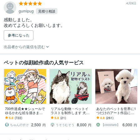
4月9日
gumipug
見積り相談
感動しました。

改めてよろしくお願いします。
参考になった
出品者からの返信を読む
ペットの似顔絵作成の人気サービス
700件達成★★シュールで
リアルな動物・ペットイ
あなたのペットを世界に1
ゆるかわな絵を描きます
ラストを制作します 犬・
つだけのアート作品にし
小物無料・修正無制限！
猫・鳥・爬虫類・虫・魚
ます | ペットイラスト | ペ
5.0
(722)
5.0
(21)
4.9
(261)
いろんな表情はお任せく
など幅広く対応｜商用利
ット似顔絵 | 犬 猫 うちの
2,500
8,000
6,000
ださい！
用OK◎
子
ちゅんのすけ
うそうむそう
【cocotaro】
円
円
円