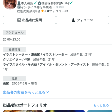
本人確認
機密保持契約(NDA)
インボイス発行事業者
未登録
総販売実績
5
評価
5.0
フォロワー
53
出品者に質問
フォロー
53
スケジュール
20:00~23:00
経験職種
イラストレーター・漫画家 / イラストレーター
経験年数 : 21年
クリエイター / 作家
経験年数 : 21年
ライフスタイル・その他 / アイドル・タレント・アーティスト
経験年数 : 2
1年
職歴
画家
2005年5月 ~ 現在
出品者の実績をもっと見る
受賞歴
TRiCERA『100人10 24/25』アーティスト選出
出品者のポートフォリオ
もっと見る
得意分野
イラスト作成・漫画制作
本格的な油絵から可愛らしいイラストまで