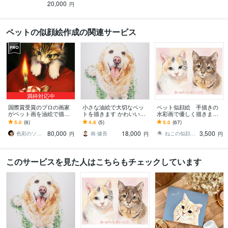
20,000
になる油絵作品を
円
ペットの似顔絵作成の関連サービス
満枠対応中
国際賞受賞のプロの画家
小さな油絵で大切なペッ
ペット似顔絵 手描きの
がペット画を油絵で描き
トを描きます かわいいワ
水彩画で優しく描きます
ます 愛猫チャン＆愛犬チ
ンちゃんやネコちゃんな
犬・猫その他ペット全般
5.0
(6)
4.8
(5)
5.0
(67)
ャンとの想い出をアート
ど記念や贈り物にいかが
の似顔絵/プレゼントにも
80,000
18,000
3,500
としてお届けします
ですか
オススメ◎
色彩のソムリエ（画家）
南 健吾
ねこの似顔絵屋
円
円
円
このサービスを見た人はこちらもチェックしています