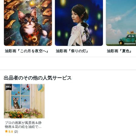
油絵
絵画
イラスト
人物画
アート
キャラクター
似顔絵
ペット画
背景画
アイコン
油彩画『この月を夜空へ』
油彩画『祭りの灯』
油彩画『夏色』
出品者のその他の人気サービス
プロの画家が風景画＆静
物画＆花の絵を油絵で描
きます 想い出の風景や部
5.0
(2)
屋に飾る花の絵など宝物