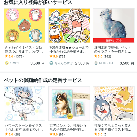
お気に入り登録が多いサービス
満枠対応中
きゃわイイ！ベストな動
700件達成★★シュールで
透明水彩で動物、ペット
物見つかります ポップな
ゆるかわな絵を描きます
のイラストを手描きしま
アニマ～ルたちはおまか
小物無料・修正無制限！
す 手描きの水彩画のイラ
5.0
(1379)
5.0
(722)
5.0
(392)
せください！
いろんな表情はお任せく
スト原画を、ご自宅やプ
3,500
2,500
3,500
ださい！
レゼント用に
fumi02
ちゅんのすけ
MUTSUKI watercolor
円
円
円
ペットの似顔絵作成の定番サービス
パワーストーンをイラス
世界にひとつ、可愛いう
可愛くてちょこっと笑え
ト化します 誕生石やお気
ちの子似顔絵を制作しま
る♡生き物イラスト描き
に入りのパワーストーン
す 写真以上の輝きで、心
ます 商用◎ アイコンやグ
5.0
(28)
5.0
(99)
5.0
(5)