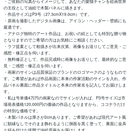
・ご依頼の写真からイメージして、あなたの愛猫チャンを絵画世界
の主役として油絵で木製パネルに描きます。

・作品サイズはP3号（27.3cmX19.0cm）です。

・原画を撮影したデジタル画像は、アイコン・ヘッダー・壁紙にも
最適です。

・アナログ独特のアート作品は、お祝いの絵としても特別な贈り物
となりますのでご希望の方はお気軽にご相談ください。

・ラフ提案として粗描きが出来次第、画像をお送りしてご意見・ご
感想・修正点を伺います。

・無料修正として、作品完成時に画像をお送りして、最終的なご意
見・ご感想・修正点を伺います。

・画家のサインは品質保証のブランドのロゴマークのようなもので
す。ご希望があれば作品画面に本来の作家活動のサインを入れ、作
品パネル裏面に作品タイトルと本来の作家名を記入してお届けしま
す。

・私は号単価4万円の画家なのでサインが入れば、P3号サイズは市
場発表価格120,000円の価値の作品となりますから、ココナラだけ
の特別な価格です。

・木製パネルは厚さが2cmあります。ご希望があれば現代アート風
に額縁なしでそのまま飾れるように側面を黒く塗って、裏面に金具
と紐を付けた状態で油絵原画をお届けします。
