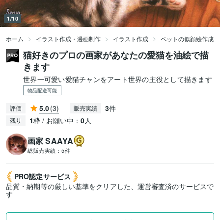
1/10
ホーム
イラスト作成・漫画制作
イラスト作成
ペットの似顔絵作成
猫好きのプロの画家があなたの愛猫を油絵で描
きます
世界一可愛い愛猫チャンをアート世界の主役として描きます
物品配送可能
5.0
(3)
3
件
評価
販売実績
1
枠 / お願い中：
0
人
残り
画家 SAAYA
総販売実績：
5件
PRO認定
サービス
品質・納期等の厳しい基準をクリアした、運営審査済のサービスで
す