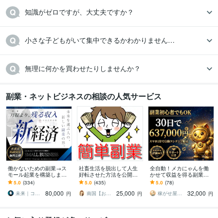
知識がゼロですが、大丈夫ですか？
小さな子どもがいて集中できるかわかりません…
無理に何かを買わせたりしませんか？
副業・ネットビジネスの相談の人気サービス
働かないための副業→ス
社畜生活を脱出して人生
全自動！メカにゃんを働
モール起業を構築します
好転させた方法を公開し
かせて収益を得る副業教
初心者から個別伴走｜長
ます ツールで自動化→底
えます スマホ１台｜超初
5.0
(334)
5.0
(435)
5.0
(78)
期で回るビジネスづくり
辺人生から解放されて理
心者向け｜放置型副業｜
80,000
25,000
32,000
と実務AIスキル
想の生活♪
自動コンテンツ販売
未来｜コンテンツ起業ラボ
南国【おうち副業で月収100万】
稼がせ屋まさる｜プロマーケター｜２冠達成
円
円
円