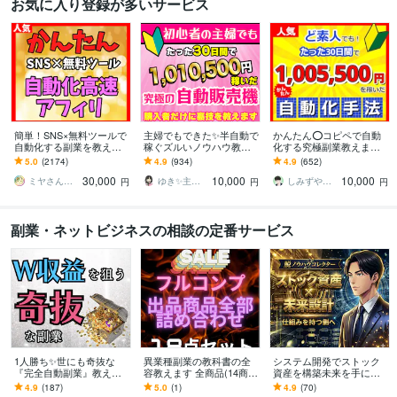
お気に入り登録が多いサービス
簡単！SNS×無料ツールで
主婦でもできた✨半自動で
かんたん⭕️コピペで自動
自動化する副業を教えま
稼ぐズルいノウハウ教え
化する究極副業教えます
す 【マンツーマンサポー
ます 3ステップで作成可
超ずるい⚠️スキル経験ゼ
5.0
(2174)
4.9
(934)
4.9
(652)
ト】3ステップ作業！仕組
能！ほぼ放置で稼ぐ前代
ロでもできる新世代の手
30,000
10,000
10,000
みを増産で加速化
未聞のおすすめ副業！
法【超入門編】
ミヤさん【ネットで月収450万円達成】
ゆき✨主婦でも月収100万円✨
しみずや＠自動化月収100万円
円
円
円
副業・ネットビジネスの相談の定番サービス
1人勝ち✨世にも奇抜な
異業種副業の教科書の全
システム開発でストック
『完全自動副業』教えま
容教えます 全商品(14商品
資産を構築未来を手に入
す 初心者OK！本気で稼ぎ
＋未公開4)計18コンテン
れます 仕組み化×自動化収
4.9
(187)
5.0
(1)
4.9
(70)
たい人以外は見ないでく
ツが濃縮！
益/おすすめ/スマホ副業/初