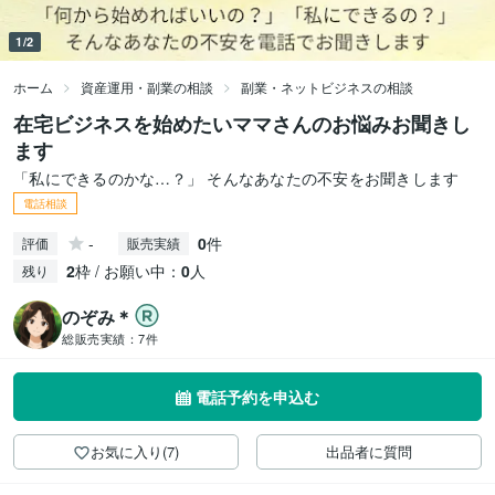
1/2
ホーム
資産運用・副業の相談
副業・ネットビジネスの相談
在宅ビジネスを始めたいママさんのお悩みお聞きし
ます
「私にできるのかな…？」 そんなあなたの不安をお聞きします
電話相談
-
0
件
評価
販売実績
2
枠 / お願い中：
0
人
残り
のぞみ＊
総販売実績：
7件
電話予約を申込む
お気に入り(7)
出品者に質問