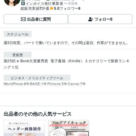
インボイス発行事業者
未登録
総販売実績
7
評価
5.0
フォロワー
8
出品者に質問
フォロー
8
スケジュール
週3日程度、パートで働いていますので、その間は返信、作業ができません。
受賞歴
第25回 e-Book大賞優秀賞
電子書籍（Kindle）３カテゴリーで新着ランキ
ング１位
ビジネス・クリエイティブツール
WordPress:8年
BASE:1年
Filmora:5年
Canva:7年
出品者のその他の人気サービス