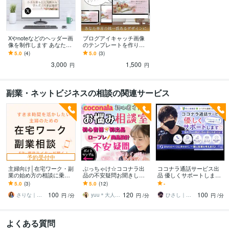
Xやnoteなどのヘッダー画
ブログアイキャッチ画像
像を制作します あなたの
のテンプレートを作りま
想いや魅力を伝えるヘッ
す ブログ・noteに！Canv
5.0
(4)
5.0
(3)
ダーをデザインします
aで編集できるテンプレー
3,000
1,500
トです♪
円
円
副業・ネットビジネスの相談の関連サービス
予約受付中
主婦向け│在宅ワーク・副
ぶっちゃけ☆ココナラ出
ココナラ通話サービス出
業の始め方の相談に乗り
品の不安疑問お聞きしま
品 優しくサポートします
ます 子育てママ・副業初
す 【販売500件超】副業/
【初心者限定☘️いつでも
5.0
(3)
5.0
(12)
-
心者│クラウドワークス・
初心者/スマホ1台/お悩み
気軽に話してね♪】
100
120
100
Webライターなど
相談室
さりな｜業務を仕組み化するオンライン秘書
yuu＊大人可愛い癒し声✨心を整える時間
ひさし｜恋愛相談・話し相手
円
/分
円
/分
円
/分
よくある質問