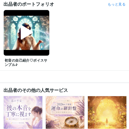
件達成
出品者のポートフォリオ
もっと見る
ビジネス・クリエイティブツール
Google スプレッドシート:2年
Google ドキュメント:2年
Keynote:4年
Numbers:4年
Pages:4年
ChatGPT:1年
CapCut:1年
iMovie:3年
Canva:4年
得意分野
占い
タロットカード　オラクル・ルノルマンなど
ダウジング
占い 鑑定
悩み相談・カウンセリング
心に寄り添いお話しをお聞きします。
初音の自己紹介♡ボイスサ
ンプル♪
出品者のその他の人気サービス