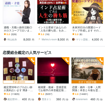
適職・天職☆創作活動◎
インド占星術であなたの
未来30日分の開運ロード
ホロスコープで占います
「人生の勝ち筋」をみま
マップ作成します その希
出生チャートでひもと
す 「勝てる道を進む」た
望や目標を達成するた
5.0
(326)
5.0
(16)
5.0
(6)
く、あなたの「才能」
めの戦略型分析鑑定。
め、あなた専用ロードマ
8,000
8,000
4,000
「財産」
ップを作成！
時山結糸
Mahiru’s room
マリ☆霊能力魔女
円
円
円
恋愛総合鑑定の人気サービス
予約受付中
今すぐ相談可能
鑑定歴33年のプロ占い師
複雑愛・復縁・霊感霊視
恋愛・婚外・仕事・人間
が真剣占います 博多・廓
でお相手の本音鑑定致し
関係｜本音と今後を霊視
屋の純血統占い祈願師
ます 降りて来た言葉をそ
ます 現実重視の鑑定｜本
5.0
(11805)
5.0
(5057)
4.9
(14481)
雷鳥
のままお伝えします。
質と今後の行動を具体的
400
360
460
にお伝えします
鑑定歴33年のプロ占い師 雷鳥
雪見そう
toraramaro
円
/分
円
/分
円
/分