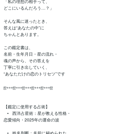
「私の理想の相手って、

どこにいるんだろう…？」

そんな風に迷ったとき、

答えは“あなたの中”に

ちゃんとあります。

この鑑定書は、

名前・生年月日・星の流れ・

魂の声から、その答えを

丁寧に引き出していく、

“あなただけの恋のトリセツ”です

ஐ⁎⁎⁎ஐ⁎⁎⁎ஐ⁎⁎⁎ஐ⁎⁎⁎ஐ⁎⁎⁎ஐ

【鑑定に使用する占術】

   •   西洋占星術：星が教える性格・

恋愛傾向・2025年の運命の波

   •   姓名判断：名前に秘められた
