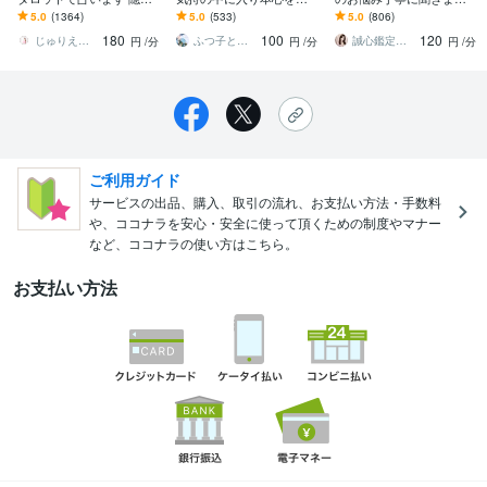
れた感情・今後の展開も
ます 三代霊感家系に生ま
高次元チャネリングであ
5.0
(1364)
5.0
(533)
5.0
(806)
徹底鑑定。願いを叶えた
れました。皆様のお役に
なたに必要なメッセージ
180
100
120
いあなたへ。
立てればと思います
を届けます
じゅりえった✳︎GiulietTAROT
ふつ子と申します。
誠心鑑定士❤️Luna ルナ
円
/分
円
/分
円
/分
ご利用ガイド
サービスの出品、購入、取引の流れ、お支払い方法・手数料
や、ココナラを安心・安全に使って頂くための制度やマナー
など、ココナラの使い方はこちら。
お支払い方法