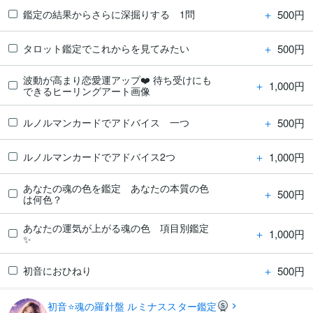
＋
500円
鑑定の結果からさらに深掘りする 1問
＋
500円
タロット鑑定でこれからを見てみたい
波動が高まり恋愛運アップ❤️ 待ち受けにも
＋
1,000円
できるヒーリングアート画像
＋
500円
ルノルマンカードでアドバイス 一つ
＋
1,000円
ルノルマンカードでアドバイス2つ
あなたの魂の色を鑑定 あなたの本質の色
＋
500円
は何色？
あなたの運気が上がる魂の色 項目別鑑定
＋
1,000円
✨
＋
500円
初音におひねり
初音⭐️魂の羅針盤 ルミナススター鑑定