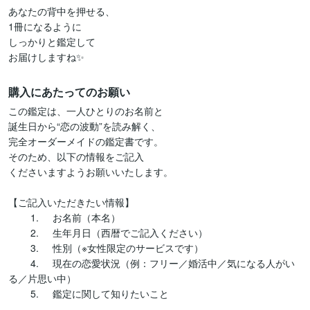
あなたの背中を押せる、

1冊になるように

しっかりと鑑定して

お届けしますね✨
購入にあたってのお願い
この鑑定は、一人ひとりのお名前と

誕生日から“恋の波動”を読み解く、

完全オーダーメイドの鑑定書です。

そのため、以下の情報をご記入

くださいますようお願いいたします。

【ご記入いただきたい情報】

	1.	お名前（本名）

	2.	生年月日（西暦でご記入ください）

	3.	性別（※女性限定のサービスです）

	4.	現在の恋愛状況（例：フリー／婚活中／気になる人がい
る／片思い中）

	5.	鑑定に関して知りたいこと
