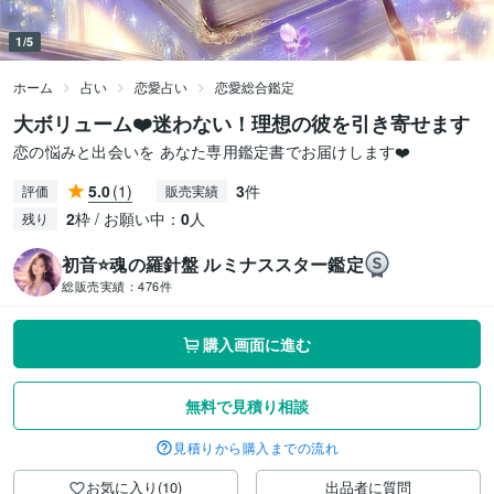
1/5
ホーム
占い
恋愛占い
恋愛総合鑑定
大ボリューム❤️迷わない！理想の彼を引き寄せます
恋の悩みと出会いを あなた専用鑑定書でお届けします❤️
5.0
(1)
3
件
評価
販売実績
2
枠 / お願い中：
0
人
残り
初音⭐️魂の羅針盤 ルミナススター鑑定
総販売実績：
476件
購入画面に進む
無料で見積り相談
見積りから購入までの流れ
お気に入り(10)
出品者に質問