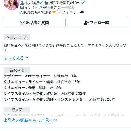
本人確認
機密保持契約(NDA)
インボイス発行事業者
未登録
総販売実績
476
評価
5.0
フォロワー
98
出品者に質問
フォロー
98
スケジュール
願いを込め未来に向けて小さな行動を始めることで、エネルギーを受け取りや
す...
すべて見る
経験職種
デザイナー / Webデザイナー
経験年数 : 1年
クリエイター / ライター・編集
経験年数 : 5年
クリエイター / 作家
経験年数 : 2年
ライフスタイル・その他 / 占い師
経験年数 : 32年
ライフスタイル・その他 / 講師・インストラクター
経験年数 : 26年
受賞歴
教室開業20周年記念表彰　
ココナラ　シルバーランク達成
八方塞がりか
出品者の実績をもっと見る
ら人生逆転！占い✕副業で希望自由を手に入れる方法
kindle出版　3ジャン
ル1位獲得　3冠達成
ココナラ　プラチナランク達成！
ココナラ販売300