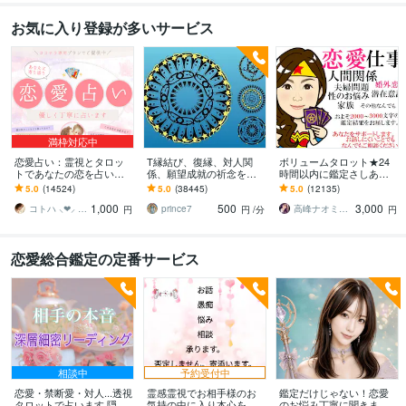
お気に入り登録が多いサービス
満枠対応中
恋愛占い：霊視とタロッ
T縁結び、復縁、対人関
ボリュームタロット★24
トであなたの恋を占いま
係、願望成就の祈念を承
時間以内に鑑定さしあげ
す 復縁・片想い・複雑
ります 対象者の思いと状
ます 3000文字以上の鑑定
5.0
(14524)
5.0
(38445)
5.0
(12135)
愛・夫婦問題…お悩みに
況、対象者との対話、祈
★希望者のみ一部カード
1,000
500
3,000
優しく寄り添います♡
念
開示サービスあり
コトハ ⸜❤︎⸝ 新サービス提供開始✨️
prince7
高峰ナオミ タロット占い師
円
円
/分
円
恋愛総合鑑定の定番サービス
相談中
予約受付中
恋愛・禁断愛・対人...透視
霊感霊視でお相手様のお
鑑定だけじゃない！恋愛
タロットで占います 隠さ
気持の中に入り本心を視
のお悩み丁寧に聞きます