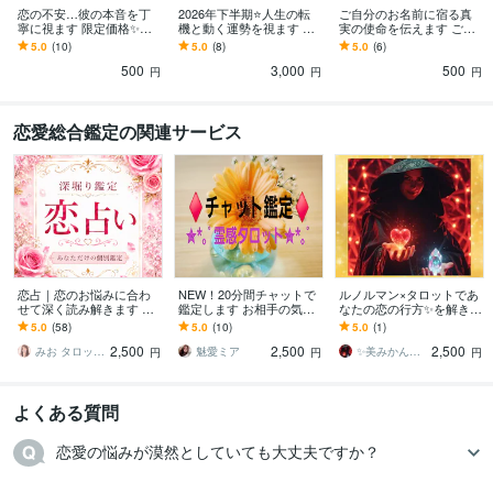
恋の不安…彼の本音を丁
2026年下半期⭐️人生の転
ご自分のお名前に宿る真
寧に視ます 限定価格✨揺
機と動く運勢を視ます 総
実の使命を伝えます ご自
れる恋心をカードから潜
合・恋愛・仕事・対人・
身の強みを知ることで魅
5.0
(10)
5.0
(8)
5.0
(6)
在意識リーディング
金運、各月毎に霊視タロ
力的に♡魂のエネルギー
500
3,000
500
ットで細密鑑定
感じましょう
円
円
円
恋愛総合鑑定の関連サービス
恋占｜恋のお悩みに合わ
NEW！20分間チャットで
ルノルマン×タロットであ
せて深く読み解きます 相
鑑定します お相手の気持
なたの恋の行方✨を解きま
手の本音や状況を理由ご
ちと今後は？霊感霊聴タ
す ✨恋の答えを導き、あ
5.0
(58)
5.0
(10)
5.0
(1)
と読み解き、あなたの迷
ロットで嘘の無い鑑定を‪
なたの心を優しく照らし
2,500
2,500
2,500
いを整理します
☆
ます✨
みお タロット占い
魅愛ミア
✨美みかん✨ あなたの❤️に✨✨✨を…
円
円
円
よくある質問
恋愛の悩みが漠然としていても大丈夫ですか？
