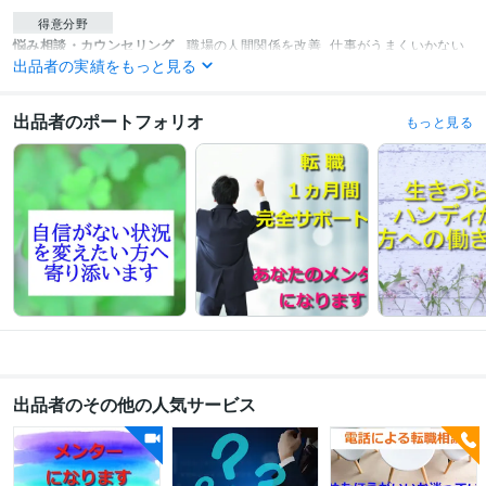
得意分野
悩み相談・カウンセリング
職場の人間関係を改善
仕事がうまくいかない
出品者の実績をもっと見る
状況を改善
障害やハンディがある方への働き方支援
自信がない状況を変
えたい方へ寄り添います
学習指導・資格・キャリア相談
転職相談（辞めたほうがいいか迷ってい
出品者のポートフォリオ
もっと見る
る）
自己理解（なかなか採用をつかめない）
面接対策（年齢で諦めてい
る）
職務経歴書の添削（書類選考を通過したい）
自立応援（離婚して働
く必要がある）
出品者のその他の人気サービス