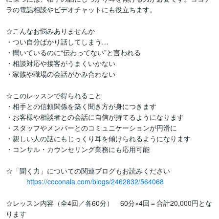
ラの電話相談やビデオチャットにも役立ちます。

☆こんなお悩みありませんか

・つい自分ばかり話してしまう…

・聞いているのに“伝わってない”と言われる

・相談対応や接客がうまくいかない

・家族や職場の会話がかみ合わない

☆このレッスンで得られること

・相手との信頼関係を築く聞き方が身につきます

・お客様や相談者との会話に自信が持てるようになります

・スタッフやメンバーとのコミュニケーションが円滑に

・親しい人の話にもじっくり耳を傾けられるようになります

・コンサル・カウンセリング業務にも応用可能

☆「聞く力」についての関連ブログもお読みください

https://coconala.com/blogs/2462832/564068
☆レッスン内容（全4回／各60分）　60分×4回＝合計20,000円とな
ります
