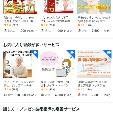
話し方・会話力で、仕事
プレゼン力「話し下手」
不安の整理レッスン✨感情
も恋も完璧「3原則」教え
でも伝わる3つの奥義教え
を吐き出す方法を学べま
ます 1人反省会を卒業！友
ます プレゼン賞100人中1
す 半年以上ご利用のリピ
5.0
(386)
5.0
(200)
5.0
(176)
達0人あがり症→プレゼン
位の【話し方】ロジカル
ーター様用です。安心で
1,000
1,000
7,500
大会1位の奥義
会話・スピーチ術
きる居場所として✨
池ちゃん先生｜話し方×自分発見コーチ｜
池ちゃん先生｜話し方×自分発見コーチ｜
アサヒノ【悩み相談×メンタルパートナー】
円
/90分
円
/90分
円
/90分
お気に入り登録が多いサービス
コミュニケーション能力
発声・発音・滑舌【50
2回目以降の方限定☆声・
向上・話し方コーチをし
分】ボイストレーニング
話し方改善レッスンをし
ます ビジネス、プレゼ
します 話す声お悩み改善
ます 月2回以上の継続レッ
5.0
(862)
5.0
(538)
5.0
(284)
ン、聴き方、伝え方、話
レッスン/オンライン・単
スン専用☆声や話し方は
10,000
4,000
2,500
し方、人間関係構築
発・回数券制
変わります！
Hayashiコミュニケーションコーチ
若水鶏 稲子｜話し声専門ボイストレーナー
kanon 話し方教室運営
円
/60分
円
/60分
円
/30分
話し方・プレゼン技術指導の定番サービス