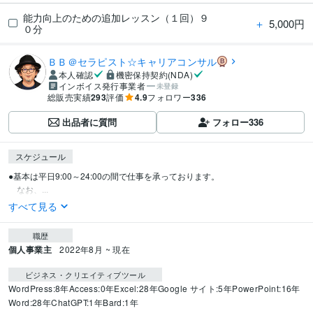
能力向上のための追加レッスン（１回）９
＋
5,000円
０分
ＢＢ＠セラピスト☆キャリアコンサル
本人確認
機密保持契約(NDA)
インボイス発行事業者
未登録
総販売実績
293
評価
4.9
フォロワー
336
出品者に質問
フォロー
336
スケジュール
●基本は平日9:00～24:00の間で仕事を承っております。

　なお、...
すべて見る
職歴
個人事業主
2022年8月 ~ 現在
ビジネス・クリエイティブツール
WordPress:8年
Access:0年
Excel:28年
Google サイト:5年
PowerPoint:16年
Word:28年
ChatGPT:1年
Bard:1年