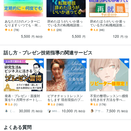
予約受付中
あなただけのメンターに
辞めたほうがいいか迷っ
辞めたほうがいいか迷っ
なります いつでも・何度
ている方の転職相談致し
ている方の転職相談致し
でも、 同じ目線で、対等
ます 転職相談を公的機関
ます 電話相談:転職相談を
4.9
(78)
5.0
(29)
4.8
(46)
な立場で対話します。
で１１年間おこなってき
公的機関で１１年間おこ
5,500
5,500
120
ました。
なってきました。
円
/60分
円
円
/分
話し方・プレゼン技術指導の関連サービス
発表・プレゼン・面接対
ビデオチャットレッスン
不安の整理レッスン✨感情
策を1ヶ月間サポートしま
をします 現在現役のプロ
を吐き出す方法を学べま
す 入賞・採択・合格を本
声優、ナレーターに支持
す 半年以上ご利用のリピ
5.0
(1)
5.0
(180)
5.0
(176)
気で目指す方へ。結果に
されている講師です。
ーター様用です。安心で
30,000
10,000
7,500
つながるプレゼン
きる居場所として✨
くすりのみーた 学会発表＆面接練習
seoritsu029
アサヒノ【悩み相談×メンタルパートナー】
円
/60分
円
/60分
円
/90分
よくある質問