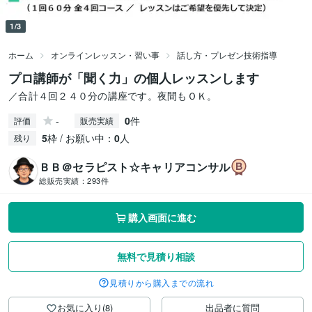
1/3
ホーム
オンラインレッスン・習い事
話し方・プレゼン技術指導
プロ講師が「聞く力」の個人レッスンします
／合計４回２４０分の講座です。夜間もＯＫ。
-
0
件
評価
販売実績
5
枠 / お願い中：
0
人
残り
ＢＢ＠セラピスト☆キャリアコンサル
総販売実績：
293件
購入画面に進む
無料で見積り相談
見積りから購入までの流れ
お気に入り(8)
出品者に質問