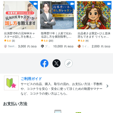
出演歴15年の元NHKキャ
指導歴11年｜人前で伝わ
出品者さま限定⭐︎ ひと息休
スターが話し方を教えま
る話し方を個別指導しま
憩もできます リイちゃん
す 指導実績多数！話し方
す 仕事の成果につながる
とお喋り練習しますか
5.0
(3)
5.0
(20)
5.0
(4)
の基礎からスピーチ・プ
話す力を磨く実践型個別
(*'▽'*)？
3,000
10,000
2,000
レゼン対策も万全
レッスン
Saori_writer
プロスピーチコーチ 宮原侑大
リイ Mysterious W
円
/30分
円
/60分
円
/30分
ご利用ガイド
サービスの出品、購入、取引の流れ、お支払い方法・手数料
や、ココナラを安心・安全に使って頂くための制度やマナー
など、ココナラの使い方はこちら。
お支払い方法