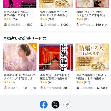
彼との再婚のお悩み 今
運命の再婚相手と出会う
再婚のタイミングはい
後の結婚 未来を占いま
時期占います 再婚相手の
つ？お2人の未来を鑑定し
す 霊視鑑定で結婚運を占
特徴・出会う時期・結婚
ます 今度こそ幸せになり
4.9
(260)
4.9
(226)
4.8
(12)
い、幸せな結婚生活へと
の未来まで鑑定
たい♡結婚・入籍のタイ
500
6,000
160
お導きします
ミングを鑑定します
霊視鑑定師 馨 カオル
三術統合鑑定師 優未華
玲子♦️クレアインサイト（洞視）
円
円
円
/分
再婚占いの定番サービス
再婚の可能性は❓出会いの
再婚鑑定 彼の気持ちを
運命の再婚相手と出会う
タイミングは❓霊視します
確認し理想の再婚を支援
時期占います 再婚相手の
お相手の本音や時期、運
します 片思い/運命の相手
特徴・出会う時期・結婚
5.0
(2)
4.9
(44)
4.9
(226)
命の出会い♡を霊視で丁
が理想の再婚相手から鑑
の未来まで鑑定
100
500
6,000
寧に解説✨
定します。
光のスピリットガイド⭐️華（はな）
山神【yagami】
三術統合鑑定師 優未華
円
/分
円
円