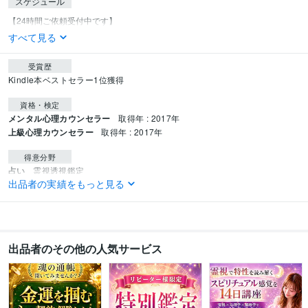
スケジュール
すべて見る
受賞歴
Kindle本ベストセラー1位獲得
資格・検定
メンタル心理カウンセラー
取得年 : 2017年
上級心理カウンセラー
取得年 : 2017年
得意分野
占い
霊視透視鑑定
出品者の実績をもっと見る
占い
語学力
英語
日常会話レベル
出品者のその他の人気サービス