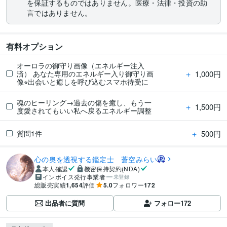
を保証するものではありません。医療・法律・投資の助
言ではありません。
有料オプション
オーロラの御守り画像（エネルギー注入
＋
1,000円
済） あなた専用のエネルギー入り御守り画
像⭐︎出会いと癒しを呼び込むスマホ待受に
魂のヒーリング→過去の傷を癒し、もう一
＋
1,500円
度愛されてもいい私へ戻るエネルギー調整
＋
500円
質問1件
心の奥を透視する鑑定士 蒼空みらい
本人確認
機密保持契約(NDA)
インボイス発行事業者
未登録
総販売実績
1,654
評価
5.0
フォロワー
172
出品者に質問
フォロー
172