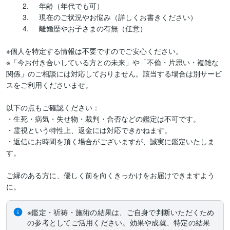
	2.	年齢（年代でも可）

	3.	現在のご状況やお悩み（詳しくお書きください）

	4.	離婚歴やお子さまの有無（任意）

※個人を特定する情報は不要ですのでご安心ください。

※「今お付き合いしている方との未来」や「不倫・片思い・複雑な
関係」のご相談には対応しておりません。該当する場合は別サービ
スをご利用くださいませ。

以下の点もご確認ください：

・生死・病気・失せ物・裁判・合否などの鑑定は不可です。

・霊視という特性上、返金には対応できかねます。

・返信にお時間を頂く場合がございますが、誠実に鑑定いたしま
す。

ご縁のある方に、優しく前を向くきっかけをお届けできますよう
※鑑定・祈祷・施術の結果は、ご自身で判断いただくため
の参考としてご活用ください。効果や成就、特定の結果