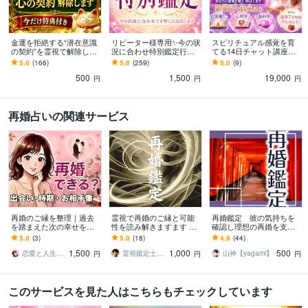
金運を拒絶する“潜在意識
リピーター様専用✨今の状
スピリチュアル感覚を育
の契約”を霊視で解除しま
況に合わせ特別鑑定行い
てる14日チャット講座し
す あなたの財の器を整え
ます ✨以前の鑑定結果を
ます 今なら豪華7大特典が
5.0
(166)
5.0
(259)
5.0
(9)
現実を静かに動かします
もとに変化や心の流れを
付きます✨宇宙銀行、波動
500
1,500
19,000
霊視しお伝えします
修正etc…
円
円
円
再婚占いの関連サービス
再婚のご縁を整理｜過去
霊視で再婚のご縁と可能
再婚鑑定 彼の気持ちを
を踏まえた次の幸せを占
性を読み解きますます 特
確認し理想の再婚を支援
います 次こそ安心できる
定の相手との再婚も、新
します 片思い/運命の相手
5.0
(3)
5.0
(18)
4.9
(44)
相手との出会いを。再婚
たな出会いも霊視でサポ
が理想の再婚相手から鑑
1,500
1,000
500
の未来を具体的に。
ート
定します。
恋愛と人生の深層心理を読む占い師｜みさこ
霊視鑑定士 葉月（霊眼）
山神【yagami】
円
円
円
このサービスを見た人はこちらもチェックしています