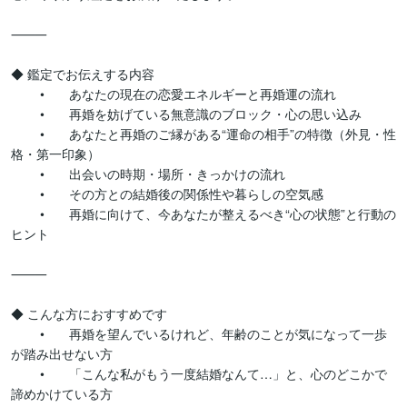
⸻

◆ 鑑定でお伝えする内容

	•	あなたの現在の恋愛エネルギーと再婚運の流れ

	•	再婚を妨げている無意識のブロック・心の思い込み

	•	あなたと再婚のご縁がある“運命の相手”の特徴（外見・性
格・第一印象）

	•	出会いの時期・場所・きっかけの流れ

	•	その方との結婚後の関係性や暮らしの空気感

	•	再婚に向けて、今あなたが整えるべき“心の状態”と行動の
ヒント

⸻

◆ こんな方におすすめです

	•	再婚を望んでいるけれど、年齢のことが気になって一歩
が踏み出せない方

	•	「こんな私がもう一度結婚なんて…」と、心のどこかで
諦めかけている方
