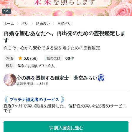
1/1
ホーム
占い
結婚占い
再婚占い
再婚を望むあなたへ。再出発のための霊視鑑定しま
す
次こそ、心から安心できる愛を選ぶための霊視鑑定
5.0
(56)
60
件
評価
販売実績
3
枠 / お願い中：
0
人
残り
心の奥を透視する鑑定士 蒼空みらい
総販売実績：
1,654件
プラチナ認定者の
サービス
直近3ヶ月で高い実績を維持した、信頼性の高い出品者のサービス
です
購入画面に進む