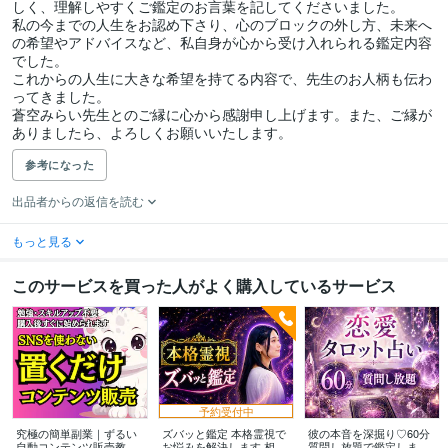
しく、理解しやすくご鑑定のお言葉を記してくださいました。

私の今までの人生をお認め下さり、心のブロックの外し方、未来へ
の希望やアドバイスなど、私自身が心から受け入れられる鑑定内容
でした。

これからの人生に大きな希望を持てる内容で、先生のお人柄も伝わ
ってきました。

蒼空みらい先生とのご縁に心から感謝申し上げます。また、ご縁が
ありましたら、よろしくお願いいたします。
参考になった
出品者からの返信を読む
もっと見る
このサービスを買った人がよく購入しているサービス
予約受付中
究極の簡単副業｜ずるい
ズバッと鑑定 本格霊視で
彼の本音を深掘り♡60分
自動コンテンツ販売教え
お悩みを解決します 相談
質問し放題で鑑定します