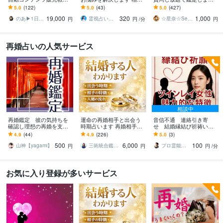
ます 簡単すぎてスマホも
したい事がたくさんある
気になる彼の本音、カー
5.0
(122)
5.0
(43)
5.0
(427)
PCも苦手な初心者主婦で
方にオススメ✧︎*恋愛仕事
ドがそっと教えてくれま
19,000
320
1,000
もAIで稼ぐ！在宅
人間関係
す
のあ▶︎1日10分AI副業で独立した主婦
霊視占い師☆澪☆
☆星奈☆Seina☆霊感タロット占い
円
円
/分
円
再婚占いの人気サービス
相談中
再婚鑑定 彼の気持ちを
運命の再婚相手と出会う
音信不通 連絡引き寄
確認し理想の再婚を支援
時期占います 再婚相手の
せ 結婚縁結び祈祷いた
します 片思い/運命の相手
特徴・出会う時期・結婚
します 結婚生活を幸せ
4.9
(44)
4.9
(226)
5.0
(3)
が理想の再婚相手から鑑
の未来まで鑑定
【復活愛】彼に溺愛され
500
6,000
100
定します。
る御祈祷をさせて頂きま
山神【yagami】
三術統合鑑定師 優未華
プロ霊能力者 結心（ゆうしん）
円
円
円
/分
す
お気に入り登録が多いサービス