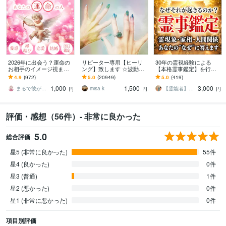
2026年に出会う？運命の
リピーター専用【ヒーリ
30年の霊視経験による
お相手のイメージ視ます
ング】致します ☆波動を
【本格霊事鑑定】を行い
私は1人…周りが結婚して
上げ、流れを良くします
ます 霊現象・家相・家
4.9
(972)
5.0
(20949)
5.0
(419)
焦る。婚活マッチングア
☆
系・先祖・土地・人間関
1,000
1,500
3,000
プリ再婚離婚
係・悪縁・因縁・厄払い
まるで彼が話してるかのようにお届けl運子
misa k
【霊能者】天晴
円
円
円
評価・感想（56件）- 非常に良かった
5.0
総合評価
星5 (非常に良かった)
55件
星4 (良かった)
0件
星3 (普通)
1件
星2 (悪かった)
0件
星1 (非常に悪かった)
0件
項目別評価