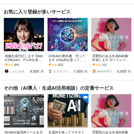
お気に入り登録が多いサービス
画像生成代行します Stabl
UnityAIの教科書 売って
雰囲気のある生成AI画像
e Diffusion、FLUXを使用
ます UnityAIを使って、ゲ
作成します ポートレート
した画像生成
ーム開発を爆速にしよ
風の画像生成AIを提供し
5.0
(93)
4.9
(22)
4.8
(12)
う！
ます
4,000
1,000
5,000
しゅにあ＠生成AIならお任せください
オオモリちゃん
akari＠AIクリエーター
円
円
円
その他（AI導入・生成AI活用相談）の定番サービス
Kindle出版用AIツールを月
生成AIを使ってマネタイ
雰囲気のある生成AI画像