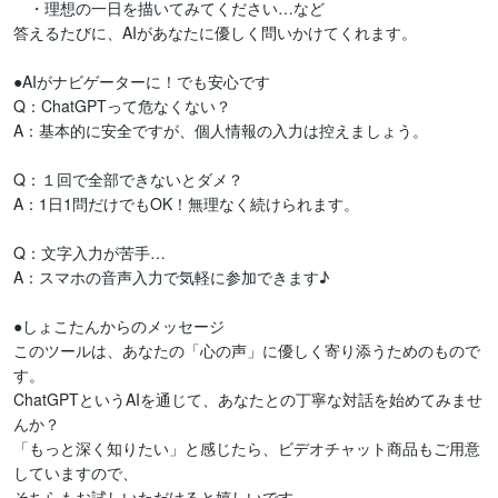
　・理想の一日を描いてみてください…など

答えるたびに、AIがあなたに優しく問いかけてくれます。

●AIがナビゲーターに！でも安心です

Q：ChatGPTって危なくない？

A：基本的に安全ですが、個人情報の入力は控えましょう。

Q：１回で全部できないとダメ？

A：1日1問だけでもOK！無理なく続けられます。

Q：文字入力が苦手…

A：スマホの音声入力で気軽に参加できます♪

●しょこたんからのメッセージ

このツールは、あなたの「心の声」に優しく寄り添うためのもので
す。

ChatGPTというAIを通じて、あなたとの丁寧な対話を始めてみませ
んか？

「もっと深く知りたい」と感じたら、ビデオチャット商品もご用意
していますので、

そちらもお試しいただけると嬉しいです。
