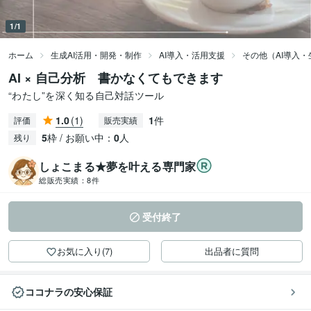
1/1
ホーム
生成AI活用・開発・制作
AI導入・活用支援
その他（AI導入・
AI × 自己分析 書かなくてもできます
“わたし”を深く知る自己対話ツール
1.0
(1)
1
件
評価
販売実績
5
枠 / お願い中：
0
人
残り
しょこまる★夢を叶える専門家
総販売実績：
8件
受付終了
お気に入り(7)
出品者に質問
ココナラの安心保証