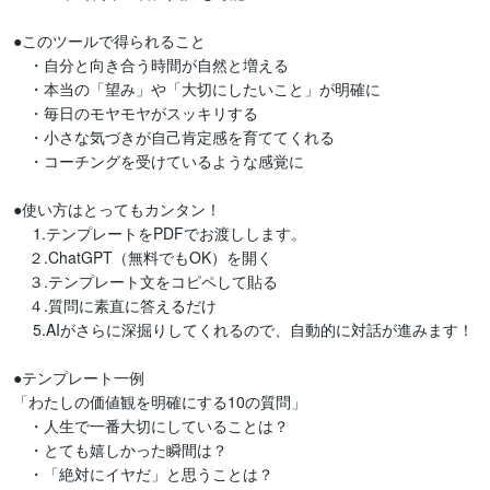
●このツールで得られること

　・自分と向き合う時間が自然と増える

　・本当の「望み」や「大切にしたいこと」が明確に

　・毎日のモヤモヤがスッキリする

　・小さな気づきが自己肯定感を育ててくれる

　・コーチングを受けているような感覚に

●使い方はとってもカンタン！

 　1.テンプレートをPDFでお渡しします。

　２.ChatGPT（無料でもOK）を開く

　３.テンプレート文をコピペして貼る

　４.質問に素直に答えるだけ

　 5.AIがさらに深掘りしてくれるので、自動的に対話が進みます！

●テンプレート一例

「わたしの価値観を明確にする10の質問」

　・人生で一番大切にしていることは？

　・とても嬉しかった瞬間は？

　・「絶対にイヤだ」と思うことは？
