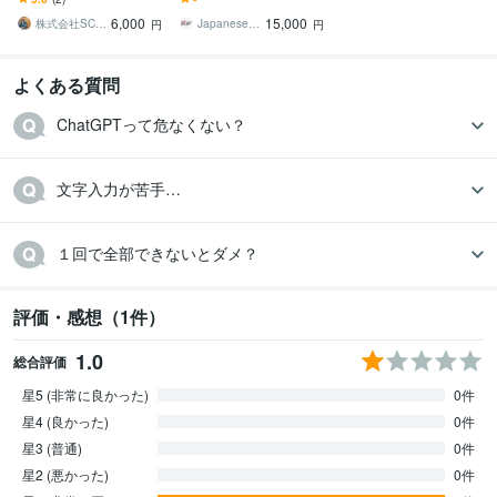
ンプト集2,100選！
走る検証スプリント運用E
6,000
15,000
xcelキット
株式会社SCコンサルティング
Japanese Market Plus
円
円
よくある質問
ChatGPTって危なくない？
文字入力が苦手…
１回で全部できないとダメ？
評価・感想（1件）
1.0
総合評価
星5 (非常に良かった)
0件
星4 (良かった)
0件
星3 (普通)
0件
星2 (悪かった)
0件