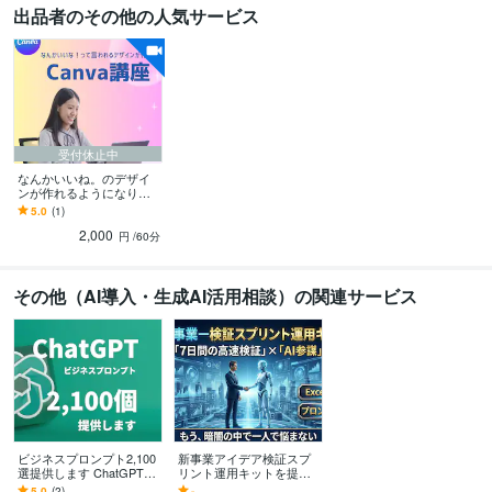
出品者のその他の人気サービス
受付休止中
なんかいいね。のデザイ
ンが作れるようになりま
す はじめてさん歓迎のCa
5.0
(1)
nva講座♪
2,000
円
/60分
その他（AI導入・生成AI活用相談）の関連サービス
ビジネスプロンプト2,100
新事業アイデア検証スプ
選提供します ChatGPT活
リント運用キットを提供
用に最適！ビジネスプロ
します AI専属メンターと
5.0
(2)
-