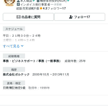
本人確認
機密保持契約(NDA)
インボイス発行事業者
未登録
総販売実績
8
評価
4.3
フォロワー
17
出品者に質問
フォロー
17
スケジュール
平日：２１時３０分～２４時

土曜日：１４時〜２４時
すべて見る
経験職種
事務・ビジネスサポート / 事務（一般事務）
経験年数 : 25年
職歴
株式会社ボルテック
2000年10月 ~ 2013年11月
資格・検定
日商簿記検定2級
取得年 : 1999年