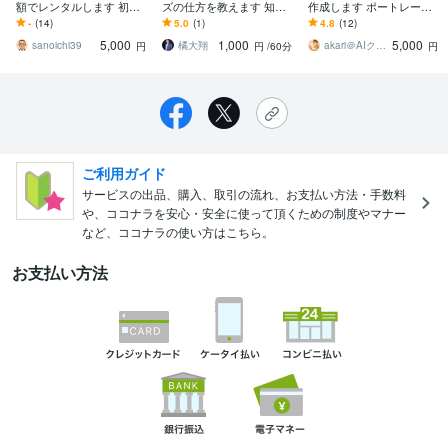
額でレンタルします 初期
ズの仕方を教えます 知識
作成します ポートレート
費用ゼロでKindle出版を始
をコンテンツに、経験を
風の画像生成AIを提供し
-
(14)
5.0
(1)
4.8
(12)
めたい方に！
資産に。
ます
5,000
1,000
5,000
sanoichi39
橘大翔
akari＠AIクリエーター
円
円
/60分
円
ご利用ガイド
サービスの出品、購入、取引の流れ、お支払い方法・手数料
や、ココナラを安心・安全に使って頂くための制度やマナー
など、ココナラの使い方はこちら。
お支払い方法