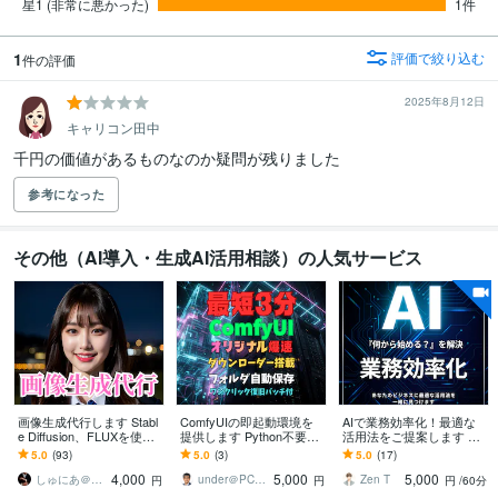
星1 (非常に悪かった)
1件
1
評価で絞り込む
件の評価
2025年8月12日
キャリコン田中
千円の価値があるものなのか疑問が残りました
参考になった
その他（AI導入・生成AI活用相談）の人気サービス
画像生成代行します Stabl
ComfyUIの即起動環境を
AIで業務効率化！最適な
e Diffusion、FLUXを使用
提供します Python不要最
活用法をご提案します 漠
した画像生成
短3分起動！オリジナルダ
然とした悩みを、明日か
5.0
(93)
5.0
(3)
5.0
(17)
ウンローダー搭載！
ら使える具体的なプラン
4,000
5,000
5,000
に変えます。
しゅにあ＠生成AIならお任せください
under＠PC歴40年 IT・AIプロ
Zen T
円
円
円
/60分