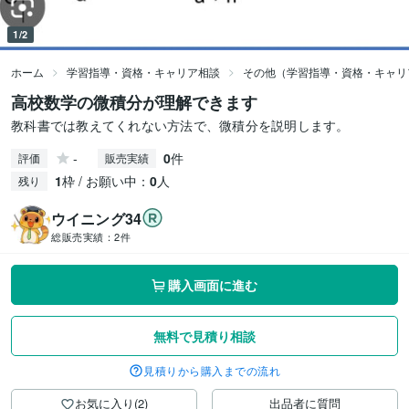
1/2
ホーム
学習指導・資格・キャリア相談
その他（学習指導・資格・キャリ
高校数学の微積分が理解できます
教科書では教えてくれない方法で、微積分を説明します。
-
0
件
評価
販売実績
1
枠 / お願い中：
0
人
残り
ウイニング34
総販売実績：
2件
購入画面に進む
無料で見積り相談
見積りから購入までの流れ
お気に入り(2)
出品者に質問