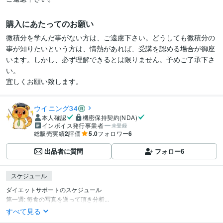
購入にあたってのお願い
微積分を学んだ事がない方は、ご遠慮下さい。どうしても微積分の
事が知りたいという方は、情熱があれば、受講を認める場合が御座
います。しかし、必ず理解できるとは限りません。予めご了承下さ
い。

宜しくお願い致します。
ウイニング34
本人確認
機密保持契約(NDA)
インボイス発行事業者
未登録
総販売実績
2
評価
5.0
フォロワー
6
出品者に質問
フォロー
6
スケジュール
ダイエットサポートのスケジュール

第一週: 毎食の写真を送って頂き分析...
すべて見る