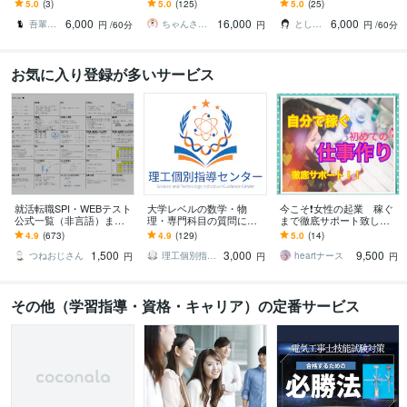
ます 苦手意識を持つ方や
ます 土木施工管理技士の
動器認定理学療法士が図
5.0
(3)
5.0
(125)
5.0
(25)
初心者にも、懇切・丁寧
経験記述が書けない方向
解を用いて説明いたしま
6,000
16,000
6,000
に指導します。
け※質問2つ分
す。
吾輩は猫！
ちゃんさと技師
とし＠PT×Photographer
円
/60分
円
円
/60分
お気に入り登録が多いサービス
就活転職SPI・WEBテスト
大学レベルの数学・物
今こそ❗️女性の起業 稼ぐ
公式一覧（非言語）ます
理・専門科目の質問に答
まで徹底サポート致しま
採用試験（新卒・キャリ
えます 試験問題・授業課
す 「在宅わたしビジネ
4.9
(673)
4.9
(129)
5.0
(14)
ア）の第一関門をサクッ
題・レポートなどに関す
ス」あなたの魅力を仕事
1,500
3,000
9,500
と突破したい人！
る質問をぶつけて下さい
にかえて収入アップ♫
つねおじさん
理工個別指導センター
heartナース
円
円
円
その他（学習指導・資格・キャリア）の定番サービス