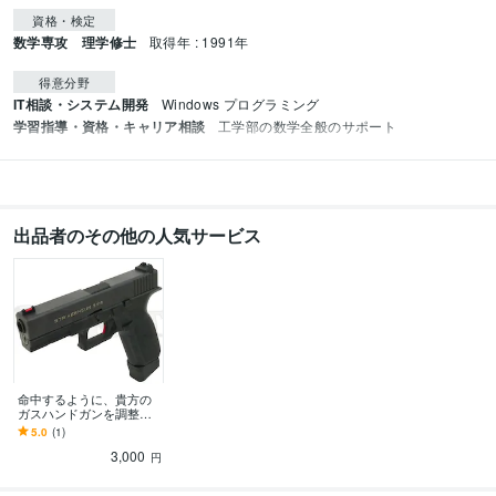
資格・検定
数学専攻 理学修士
取得年 : 1991年
得意分野
IT相談・システム開発
Windows プログラミング
学習指導・資格・キャリア相談
工学部の数学全般のサポート
出品者のその他の人気サービス
命中するように、貴方の
ガスハンドガンを調整し
ます 10メートル先のター
5.0
(1)
ゲットが当たるようにゼ
3,000
ロインします。
円