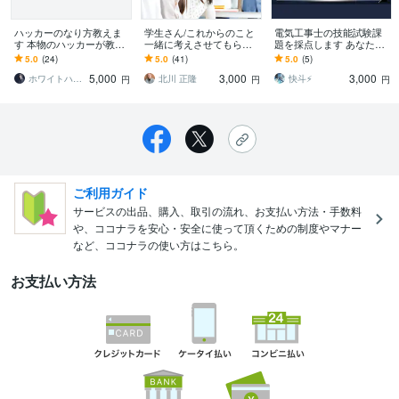
ハッカーのなり方教えま
学生さん/これからのこと
電気工事士の技能試験課
す 本物のハッカーが教え
一緒に考えさせてもらい
題を採点します あなたの
るハッカーになる方法
ます どんなことでもご相
作った技能試験課題を実
5.0
(24)
5.0
(41)
5.0
(5)
談ください、丁寧にサポ
際の試験と同じように採
5,000
3,000
3,000
ートさせて頂きます
点します
ホワイトハッカー INT
北川 正隆
快斗⚡️
円
円
円
ご利用ガイド
サービスの出品、購入、取引の流れ、お支払い方法・手数料
や、ココナラを安心・安全に使って頂くための制度やマナー
など、ココナラの使い方はこちら。
お支払い方法