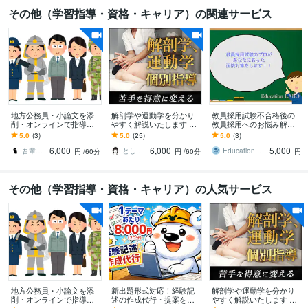
その他（学習指導・資格・キャリア）の関連サービス
地方公務員・小論文を添
解剖学や運動学を分かり
教員採用試験不合格後の
削・オンラインで指導し
やすく解説いたします 運
教員採用へのお悩み解決
ます 苦手意識を持つ方や
動器認定理学療法士が図
します 年度内に次年度の
5.0
(3)
5.0
(25)
5.0
(3)
初心者にも、懇切・丁寧
解を用いて説明いたしま
採用を勝ち得ましょ
6,000
6,000
5,000
に指導します。
す。
う！！！
吾輩は猫！
とし＠PT×Photographer
Education LABO
円
/60分
円
/60分
円
その他（学習指導・資格・キャリア）の人気サービス
地方公務員・小論文を添
新出題形式対応！経験記
解剖学や運動学を分かり
削・オンラインで指導し
述の作成代行・提案をし
やすく解説いたします 運