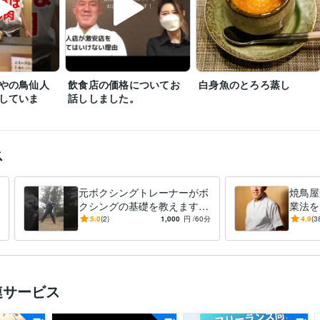
やの鳥仙人
飲食店の価格についてお
白身魚のとろろ蒸し
していま
話ししました。
ス
元ボクシングトレーナーがボ
焼鳥屋
クシングの基礎を教えます
業法を
ボクシングジムに行きたいけ
9年の
5.0
(2)
1,000
円
/60分
4.9
(3
ど勇気がでないというあなた
わない
へ！
連サービス