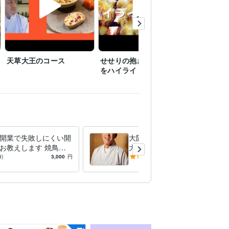
天草大王のコース
せせりの抱き身の串うち
鳥仙人が
をハイライトで公開
開業で失敗しにくい開
大阪弁教えます 大阪生まれ
お教えします 焼鳥歴3
大阪育ちの63歳の親父に大阪
私が、あまりお金を使
弁学びませんか？
8)
3,000
円
5.0
(1)
1,000
円
/30分
開業法を伝授します