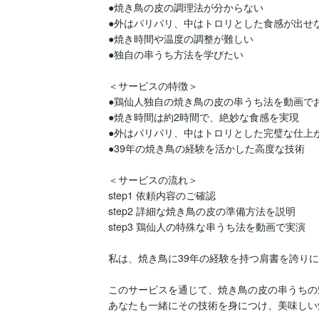
●焼き鳥の皮の調理法が分からない  

●外はパリパリ、中はトロリとした食感が出せない
●焼き時間や温度の調整が難しい  

●独自の串うち方法を学びたい  

＜サービスの特徴＞  

●鶏仙人独自の焼き鳥の皮の串うち法を動画でお教
●焼き時間は約2時間で、絶妙な食感を実現  

●外はパリパリ、中はトロリとした完璧な仕上がり
●39年の焼き鳥の経験を活かした高度な技術  

＜サービスの流れ＞  

step1 依頼内容のご確認  

step2 詳細な焼き鳥の皮の準備方法を説明  

step3 鶏仙人の特殊な串うち法を動画で実演  

私は、焼き鳥に39年の経験を持つ肩書を誇りに
このサービスを通じて、焼き鳥の皮の串うちの
あなたも一緒にその技術を身につけ、美味しい