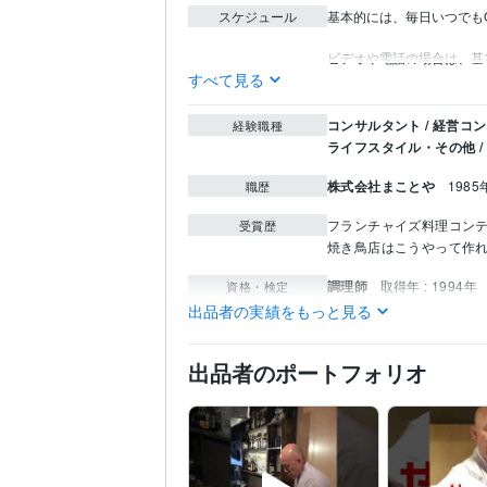
スケジュール
基本的には、毎日いつでもO
すべて見る
コンサルタント / 経営コ
経験職種
ライフスタイル・その他 /
株式会社まことや
1985
職歴
フランチャイズ料理コン
受賞歴
焼き鳥店はこうやって作れ
調理師
取得年 : 1994年
資格・検定
出品者の実績をもっと見る
ビジネス代行・事務代行
得意分野
焼鳥屋開業
飲食店開業
出品者のポートフォリオ
日本デザイナー学院
19
学歴