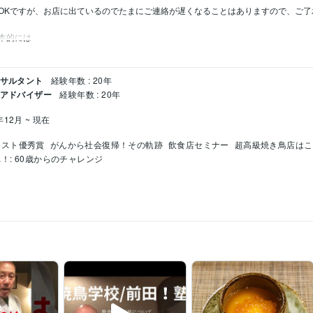
Kですが、お店に出ているのでたまにご連絡が遅くなることはありますので、ご了承お
ンサルタント
経験年数 : 20年
 アドバイザー
経験年数 : 20年
年12月 ~ 現在
テスト優秀賞
がんから社会復帰！その軌跡
飲食店セミナー
超高級焼き鳥店はこ
！: 60歳からのチャレンジ
焼き鳥屋開業法そして焼師を育てています。
ボクシングの基礎を教えます。
繁盛店
飲食店経営
焼き鳥
串打ち
ビジネス
コンサルタント
スポーツ
ボクシ
78年2月 ~ 1979年3月