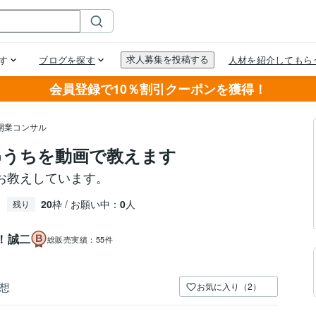
会員登録で10％割引クーポンを獲得！
開業コンサル
串うちを動画で教えます
お教えしています。
20
枠 / お願い中：
0
人
残り
！誠二
総販売実績：
55件
想
お気に入り（2）