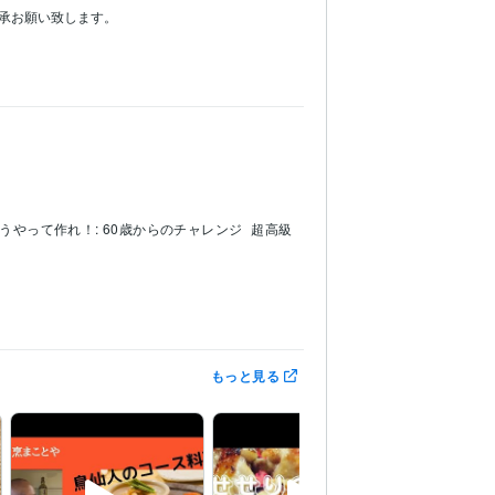
願い致します。

うやって作れ！: 60歳からのチャレンジ
超高級
ング
もっと見る