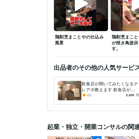
鶏割烹まことやの仕込み
鶏割烹まこと
風景
が焼き鳥提供
す。
出品者のその他の人気サービ
飲食店が聞いてみたくなるテ
レアポ教えます 飲食店が聞
きたくなるテレアポと聞きた
-
(1)
2,000
円
くないテレアポとは…
起業・独立・開業コンサルの関