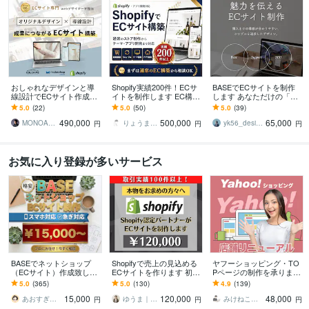
おしゃれなデザインと導
Shopify実績200件！ECサ
BASEでECサイトを制作
線設計でECサイト作成し
イトを制作します EC構築
します あなただけの「世
ます makeshop・Shopif
に加え、独自アプリ開発
界観」をストアで表現し
5.0
(22)
5.0
(50)
5.0
(39)
y・カラーミー構築パート
で「できない」を解決
ます！
490,000
500,000
65,000
ナー
MONOARC Inc｜ ECサイト制作
りょうま l Shopifyエンジニア
yk56_design
円
円
円
お気に入り登録が多いサービス
BASEでネットショップ
Shopifyで売上の見込める
ヤフーショッピング・TO
（ECサイト）作成致しま
ECサイトを作ります 初心
Pページの制作を承ります
す 格安でBASEを制作代行
者でも安心★ヒアリング
ヤフーショッピング店舗
5.0
(365)
5.0
(130)
4.9
(139)
致します！リニューアル
重視・要望に沿って柔軟
構築｜スマホページも同
15,000
120,000
48,000
もOK！
に対応可能
時制作だから安心
あおすぎ＠丁寧に取り組みます
ゆうま｜即レス対応
みけねこデザイン
円
円
円