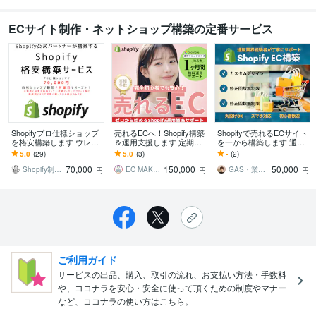
ECサイト制作・ネットショップ構築の定番サービス
Shopifyプロ仕様ショップ
売れるECへ！Shopify構築
Shopifyで売れるECサイト
を格安構築します ウレモ
＆運用支援します 定期便
を一から構築します 通販
ンプラス 作るより売れる
やレビュー機能も対応！
業界経験豊富なエンジニ
5.0
(29)
5.0
(3)
-
(2)
を届ける 無料1ヶ月サポー
運用マニュアル付で安心E
アがECサイト作りをお手
70,000
150,000
50,000
ト
C開業
伝いします
Shopify制作×マーケティング ゆう
EC MAKE◎Shopifyパートナー
GAS・業務効率化・ECのプロ｜やまぐち
円
円
円
ご利用ガイド
サービスの出品、購入、取引の流れ、お支払い方法・手数料
や、ココナラを安心・安全に使って頂くための制度やマナー
など、ココナラの使い方はこちら。