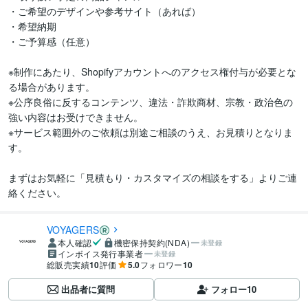
・ご希望のデザインや参考サイト（あれば）

・希望納期

・ご予算感（任意）

※制作にあたり、Shopifyアカウントへのアクセス権付与が必要とな
る場合があります。

※公序良俗に反するコンテンツ、違法・詐欺商材、宗教・政治色の
強い内容はお受けできません。

※サービス範囲外のご依頼は別途ご相談のうえ、お見積りとなりま
す。

まずはお気軽に「見積もり・カスタマイズの相談をする」よりご連
絡ください。
VOYAGERS
本人確認
機密保持契約(NDA)
未登録
インボイス発行事業者
未登録
総販売実績
10
評価
5.0
フォロワー
10
出品者に質問
フォロー
10