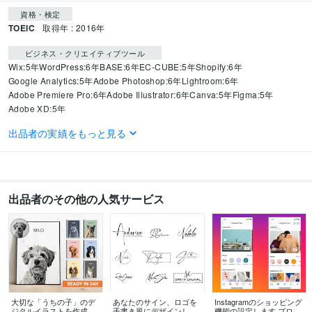
資格・検定
TOEIC
取得年 : 2016年
ビジネス・クリエイティブツール
Wix:5年
WordPress:6年
BASE:6年
EC-CUBE:5年
Shopify:6年
Google Analytics:5年
Adobe Photoshop:6年
Lightroom:6年
Adobe Premiere Pro:6年
Adobe Illustrator:6年
Canva:5年
Figma:5年
Adobe XD:5年
出品者の実績をもっと見る
得意分野
Web制作・HP作成・EC構築
Shopify
語学力
スペイン語
日常会話レベル
出品者のその他の人気サービス
英語
ビジネスレベル
大切な「うちの子」のデ
あなたのサイン、ロゴを
Instagramのショッピング
ジタルイラストを作成し
手書き風にデザインしま
機能の設定します プロが