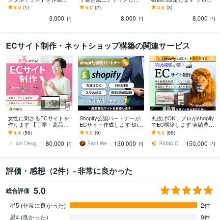
ます 最短2日での納品！1
す 名刺やロゴに入れる文
無料で診断！実装不可の
5.0
(1)
5.0
(2)
5.0
(3)
0名限定価格
字などを手書き風で作成
場合返金、料金一律！値
3,000
8,000
8,000
いたします。
上げなし
円
円
円
ECサイト制作・ネットショップ構築の関連サービス
女性に刺さるECサイトを
Shopify公認パートナーが
丸投げOK！プロがshopify
作ります 【丁寧・高品
ECサイト作成します Sho
でEC構築します 実績豊富
質】Shopifyエキスパート
pify公認パートナーが売上
なプロがあなただけのオ
4.9
(56)
5.0
(9)
5.0
(68)
にお任せください
げにつながるECサイト作
シャレなECサイトを形に
80,000
130,000
150,000
成
します
Airi Design｜Shopify
Swift Web Design
RAMA Creative Ltd．
円
円
円
評価・感想（2件）- 非常に良かった
5.0
総合評価
星5 (非常に良かった)
2件
星4 (良かった)
0件