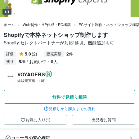
1/1
ホーム
Web制作・HP作成・EC構築
ECサイト制作・ネットショップ構
Shopifyで本格ネットショップ制作します
Shopify セレクトパートナーが対応!越境、機能追加も可
5.0
(2)
2
件
評価
販売実績
5
枠 / お願い中：
0
人
残り
VOYAGERS
総販売実績：
10件
無料で見積り相談
見積りから購入までの流れ
お気に入り(1)
出品者に質問
ココナラの安心保証