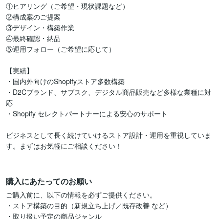
①ヒアリング（ご希望・現状課題など）

②構成案のご提案

③デザイン・構築作業

④最終確認・納品

⑤運用フォロー（ご希望に応じて）

【実績】

・国内外向けのShopifyストア多数構築

・D2Cブランド、サブスク、デジタル商品販売など多様な業種に対
応

・Shopify セレクトパートナーによる安心のサポート

ビジネスとして長く続けていけるストア設計・運用を重視していま
す。まずはお気軽にご相談ください！

購入にあたってのお願い
ご購入前に、以下の情報を必ずご提供ください。

・ストア構築の目的（新規立ち上げ／既存改善 など）

・取り扱い予定の商品ジャンル
