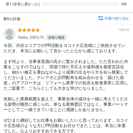
星1 (非常に悪かった)
0件
2
評価で絞り込む
件の評価
7月21日
Gakky_EMOLTA
見積り相談
今回、渋谷エリアでのPR活動をヨコイチ広告様にご依頼させてい
ただき、本当にお願いして良かったと心から感じております。

まず何より、当事者意識の高さに驚かされました。ただ言われた作
業をこなすのではなく、現場で得た手応えや違和感を都度言語化
し、細かい修正を重ねながらより成果の出るやり方を自ら模索して
くださいました。テレアポと訪問配布を組み合わせる「届けた前
提」のアプローチは、リフォーム業界での知見を飲食業界に応用し
たご提案で、こちらとしても大きな学びになりました。

依頼した業務範囲を超えて、事業全体の成功を一緒に考えてくださ
る姿勢が随所に感じられ、単なる業務委託ではなく、事業パートナ
ーとしてご一緒できていることに感謝しかありません。

ぜひまた継続してお仕事をお願いしたいと思っております。ヨコイ
チ広告様のような方にPR活動をお任せできたことは、本当に幸運
でした。心よりおすすめできる方です。