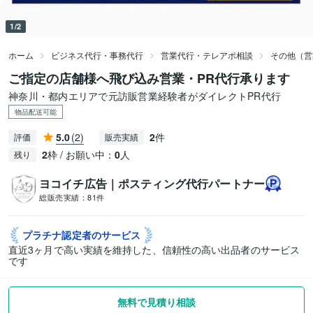
1/2
ホーム
ビジネス代行・事務代行
営業代行・テレアポ相談
その他（営
ご指定の店舗様へ飛び込み営業・PR代行承ります
神奈川・都内エリアで元訪販営業経験者がダイレクトPR代行
物品配送可能
5.0
(2)
2
件
評価
販売実績
2
枠 / お願い中：
0
人
残り
ヨコイチ広告｜ポスティング代行パートナー
総販売実績：
81件
プラチナ認定者の
サービス
直近3ヶ月で高い実績を維持した、信頼性の高い出品者のサービス
です
無料で見積り相談