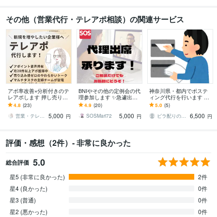
その他（営業代行・テレアポ相談）の関連サービス
アポ率改善×分析付きのテ
BNIやその他の定例会の代
神奈川県・都内でポステ
レアポします 押し売りじ
理参加します ✨急遽出席
ィング代行を行います ビ
ゃなく、柔らかいテレア
出来なくても大丈夫！い
ラ単価3円＋交通費で1,50
4.8
(23)
4.9
(20)
5.0
(5)
ポ営業を。（ビデオな
つでも代理出席！
0枚より請け負います。
5,000
5,000
6,500
し）
営業・テレアポ・ママチーム
SOSMari72
ビラ配りのキタムラ
円
円
円
評価・感想（2件）- 非常に良かった
5.0
総合評価
星5 (非常に良かった)
2件
星4 (良かった)
0件
星3 (普通)
0件
星2 (悪かった)
0件