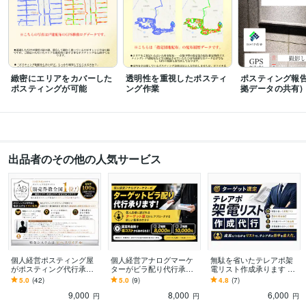
緻密にエリアをカバーした
透明性を重視したポスティ
ポスティング報告
ポスティングが可能
ング作業
拠データの共有)
出品者のその他の人気サービス
個人経営ポスティング屋
個人経営アナログマーケ
無駄を省いたテレアポ架
がポスティング代行承り
ターがビラ配り代行承り
電リスト作成承ります 元
ます 神奈川・都内エリア
ます 個人店様に選ばれる
営業マンの観点で業務効
5.0
(42)
5.0
(9)
4.8
(7)
対応！エリアに合わせた
ターゲットビラ配り代行
率を考えたテレアポ架電
9,000
8,000
6,000
効果的なポスティング
で効果的に新規集客
リストを作成
円
円
円