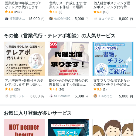
営業経験10年以上のプロ
営業リスト作成します 営
個人経営ポスティング屋
がテレアポ代行します ア
業リスト作成・市場調査
がポスティング代行承り
ポ取得に拘ったテレアポ
に！エリア×業種の店舗デ
ます 神奈川・都内エリア
4.8
(242)
5.0
(2)
5.0
(42)
をします！都度振り返り
ータを収集
対応！エリアに合わせた
15,000
5,000
9,000
を行います！
効果的なポスティング
渡部慶太【営業代行のプロ】
株式会社SCコンサルティング
ヨコイチ広告｜ポスティング代行パートナー
円
円
円
その他（営業代行・テレアポ相談）の人気サービス
アポ率改善×分析付きのテ
BNIやその他の定例会の代
文学フリマ会場であなた
レアポします 押し売りじ
理参加します ✨急遽出席
の書籍やチラシを紹介し
ゃなく、柔らかいテレア
出来なくても大丈夫！い
ます あなたの大切な作品
4.8
(23)
4.9
(20)
5.0
(2)
ポ営業を。（ビデオな
つでも代理出席！
を各地で開催される文学
5,000
5,000
5,000
し）
フリマでご紹介します
営業・テレアポ・ママチーム
SOSMari72
ICTのねこ
円
円
円
お気に入り登録が多いサービス