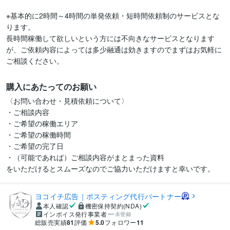
※基本的に2時間～4時間の単発依頼・短時間依頼制のサービスとな
ります。

長時間稼働して欲しいという方には不向きなサービスとなります
が、ご依頼内容によっては多少融通は効きますのでまずはお気軽に
購入にあたってのお願い
〈お問い合わせ・見積依頼について〉

・ご相談内容

・ご希望の稼働エリア

・ご希望の稼働時間

・ご希望の完了日

・（可能であれば）ご相談内容がまとまった資料

をいただけるとスムーズなのでご協力いただけますと幸いです。
ヨコイチ広告｜ポスティング代行パートナー
本人確認
機密保持契約(NDA)
インボイス発行事業者
未登録
総販売実績
81
評価
5.0
フォロワー
11