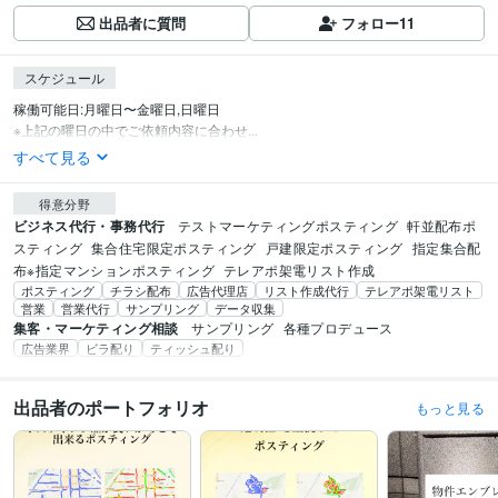
出品者に質問
フォロー
11
スケジュール
稼働可能日:月曜日〜金曜日,日曜日

※上記の曜日の中でご依頼内容に合わせ...
すべて見る
得意分野
ビジネス代行・事務代行
テストマーケティングポスティング
軒並配布ポ
スティング
集合住宅限定ポスティング
戸建限定ポスティング
指定集合配
布※指定マンションポスティング
テレアポ架電リスト作成
ポスティング
チラシ配布
広告代理店
リスト作成代行
テレアポ架電リスト
営業
営業代行
サンプリング
データ収集
集客・マーケティング相談
サンプリング
各種プロデュース
広告業界
ビラ配り
ティッシュ配り
出品者のポートフォリオ
もっと見る