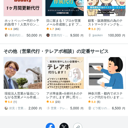
ホットペッパー代行☆予
目に留まる！プロが営業
顧客・販路開拓の為のテ
約急増？！人気サロンに
メール作成致します プロ
ストマーケティングを行
します ホットペッパービ
ライター✖️大手商社営業成
います 大手・上場企業で
4.9
(45)
4.7
(44)
5.0
(1)
ューティーの更新代行☆S
績1位の実績と経験からサ
の認知度を高め新たな顧
50,000
9,500
100,000
EO対策も◎
ポート
客を開拓しませんか
美容代行のAya
営業代行・SNSのプロ 〜コアタクト〜
jpsoken
円
円
円
その他（営業代行・テレアポ相談）の定番サービス
現役法人営業が返信につ
アポ率改善×分析付きのテ
神奈川県・都内でポステ
ながる営業メール作成し
レアポします 押し売りじ
ィング代行を行います ビ
ます 自治体・DX領域対応
ゃなく、柔らかいテレア
ラ単価3円＋交通費で1,50
5.0
(1)
4.8
(23)
5.0
(5)
｜AI文章を実際に使える
ポ営業を。（ビデオな
0枚より請け負います。
2,000
5,000
6,500
文面へ整えます
し）
伏見｜営業支援・テレアポ改善
営業・テレアポ・ママチーム
ビラ配りのキタムラ
円
円
円