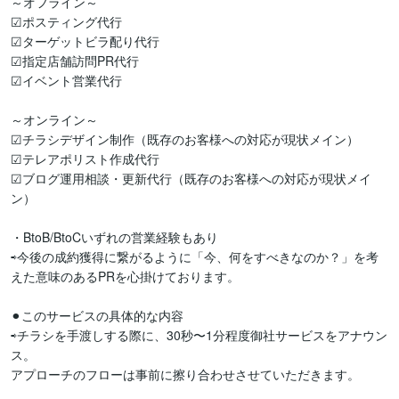
～オフライン～

☑ポスティング代行

☑ターゲットビラ配り代行

☑指定店舗訪問PR代行

☑イベント営業代行

～オンライン～

☑チラシデザイン制作（既存のお客様への対応が現状メイン）

☑テレアポリスト作成代行

☑ブログ運用相談・更新代行（既存のお客様への対応が現状メイ
ン）

・BtoB/BtoCいずれの営業経験もあり

⇨今後の成約獲得に繋がるように「今、何をすべきなのか？」を考
えた意味のあるPRを心掛けております。

⚫︎このサービスの具体的な内容

⇨チラシを手渡しする際に、30秒〜1分程度御社サービスをアナウン
ス。

アプローチのフローは事前に擦り合わせさせていただきます。
