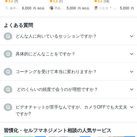
ます ストレスの仕組みを
ます あなたに合った習慣
す 続かなかったことも、
5.0
(7)
5.0
(1)
5.0
(19)
理解しながら 自分に合う
作りで1ヶ月間徹底サポー
「毎日褒められる」な
6,000
5,000
5,000
対処法を整理します
ト！
ら、きっと続く。
あやかのお悩み相談室
早起きコーチReBorn りぼん
ミヒロ ＊ 全受容で受けとめる
円
/60分
円
/60分
円
よくある質問
どんな人に向いているセッションですか？
具体的にどんなことをですか？
コーチングを受けて本当に変わりますか？
 どのくらいの頻度で会うのが理想ですか？
ビデオチャットが苦手なんですが、カメラOFFでも大丈夫
ですか?
習慣化・セルフマネジメント相談の人気サービス