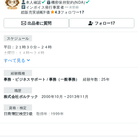
本人確認
機密保持契約(NDA)
インボイス発行事業者
未登録
総販売実績
8
評価
4.3
フォロワー
17
出品者に質問
フォロー
17
スケジュール
平日：２１時３０分～２４時

土曜日：１４時〜２４時
すべて見る
経験職種
事務・ビジネスサポート / 事務（一般事務）
経験年数 : 25年
職歴
株式会社ボルテック
2000年10月 ~ 2013年11月
資格・検定
日商簿記検定2級
取得年 : 1999年