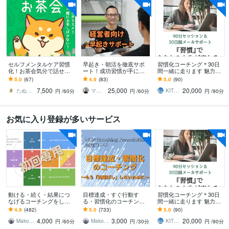
セルフメンタルケア習慣
早起き・朝活を徹底サポ
習慣化コーチング＊30日
化！お茶会気分で話せま
ート！成功習慣が手に入
間一緒に走ります 魅力発
す やさしい「たぬき」
ります 早起きを軸に生活
見セッション(90分)×30日
5.0
(67)
4.9
(83)
5.0
(90)
が、不思議な癒し空間で
習慣を整え、心身共に最
間のメッセージサポート
7,500
25,000
20,000
「あなた」と戯れる。
高の状態であり続けよう
たぬき／あなたの味方につきます
マサト 生活習慣改善パーソナルトレーナー
KITRI（キトリ）
円
/60分
円
/60分
円
/90分
お気に入り登録が多いサービス
動ける・続く・結果につ
目標達成・すぐ行動す
習慣化コーチング＊30日
なげるコーチングをしま
る・習慣化のコーチング
間一緒に走ります 魅力発
す ライフコーチ・行動支
をします ライフコーチ・
見セッション(90分)×30日
4.9
(482)
5.0
(733)
5.0
(90)
援と伴走・習慣化【初回
エグゼクティブコーチン
間のメッセージサポート
4,000
3,000
20,000
専用】
グ・すぐやる【２回
Makoto Mishina（三品 誠）
Makoto Mishina（三品 誠）
KITRI（キトリ）
円
/60分
円
/30分
円
/90分
目〜】