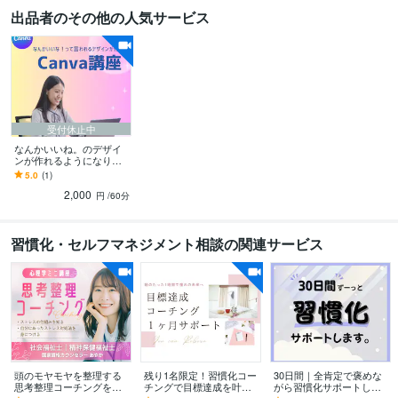
出品者のその他の人気サービス
受付休止中
なんかいいね。のデザイ
ンが作れるようになりま
す はじめてさん歓迎のCa
5.0
(1)
nva講座♪
2,000
円
/60分
習慣化・セルフマネジメント相談の関連サービス
頭のモヤモヤを整理する
残り1名限定！習慣化コー
30日間｜全肯定で褒めな
思考整理コーチングをし
チングで目標達成を叶え
がら習慣化サポートしま