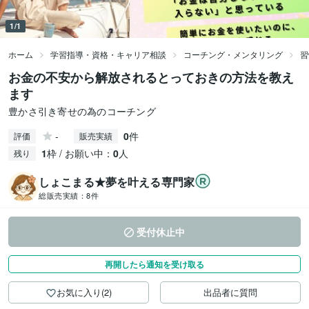
1/1
ホーム
学習指導・資格・キャリア相談
コーチング・メンタリング
習
お金の不安から解放されるとっておきの方法を教え
ます
豊かさ引き寄せの為のコーチング
-
0
件
評価
販売実績
1
枠 / お願い中：
0
人
残り
しょこまる★夢を叶える専門家
総販売実績：
8件
受付休止中
再開したら通知を受け取る
お気に入り(2)
出品者に質問