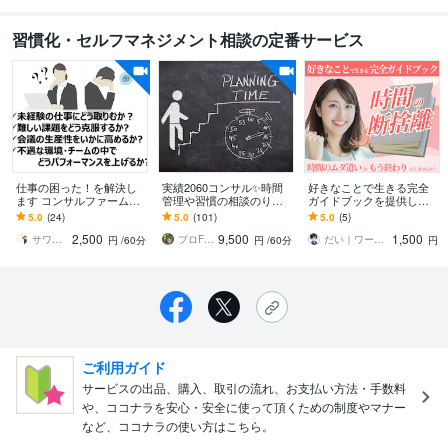
習慣化・セルフマネジメント相談の定番サービス
仕事の困った！を解決し
実績2060コンサル✨時間
好きなことで生きる完全
ます コンサルファームで
管理や習慣の相談のりま
ガイドブックを提供しま
の実戦経験を個人の問題
す 目的目標設定→原因特
す 時間の断捨離が余白を
5.0
(24)
5.0
(101)
5.0
(5)
解決へ
定→改善提案→習慣化✨継
生み人生を変える|時間の
2,500
9,500
1,500
続伴走サポート有
消費から投資へ
サワフジ_現役コンサルタント
プロFP㊗️2061件✨家計コンサル相談
だい｜ワーママ専門｜0から見直す本音人生
円
/60分
円
/60分
円
ご利用ガイド
サービスの出品、購入、取引の流れ、お支払い方法・手数料
や、ココナラを安心・安全に使って頂くための制度やマナー
など、ココナラの使い方はこちら。