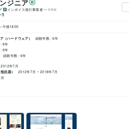
bエンジニア
インボイス発行事業者
未登録
1
ー
ニア（ハードウェア）
経験年数 : 6年
: 6年
: 6年
経験年数 : 6年
 2012年7月
（抵抗器）
2012年7月 ~ 2018年7月
現在
023年
 2013年
:0年
PHP:0年
Laravel:0年
MySQL:0年
GitHub:0年
HTML:0年
年
Google サイト:15年
Google スプレッドシート:5年
Google ドキュメント:5年
Po