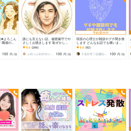
予約受付中
談❀よろこん
誰にも言えない話、秘密厳守でや
現役の心理士が雑談やグチ聞き致
 職場の人
さしくお聴きします 恥ずかしい
します どんなお話でも構いませ
・親子❀どん
言えない・しんどい・本音→話し
ん。グチやイライラお聞きいたし
5.0
(286)
5.0
(92)
す❀
てスッキリ☘️
ます。
100
100
100
ふわっふわのカシミヤ
うるかす◇公認心理士◇
円
/分
円
/分
円
/分