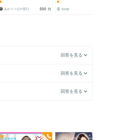
い気持ち、30分でふっと軽くなる
をお聞きします
い悩みを文章で
-
-
-
お手伝い
500
2,000
あかり☆心の窓口
sucgi
リュウ｜整理
円
円
回答を見る
回答を見る
回答を見る