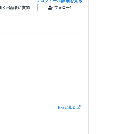
プロフィール詳細を見る
出品者に質問
フォロー
1
もっと見る
werPoint:15年
Word:15年
Tableau:1年
Figma:0年