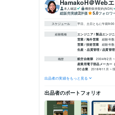
HamakoH＠We
本人確認
機密保持契約(NDA)
2
5.0
総販売実績
評価
フォロワ
スケジュール
エンジニア / 製品エンジ
経験職種
営業 / 海外営業
経験年数 
営業 / 技術営業
経験年数 
生産・品質管理 / 品質管理
航空自衛隊
2004年2月 ~
職歴
産業用電子部品メーカー
EC企業
2018年11月 ~ 
出品者の実績をもっと見る
ITパスポート
取得年 : 2
資格・検定
TOEIC
取得年 : 2023年
ISO9000審査員
取得年 :
出品者のポートフォリオ
C:0年
CSS:0年
JavaScript
プログラミング言
語・フレームワーク
WordPress:0年
Excel:15
ビジネス・クリエイ
ティブツール