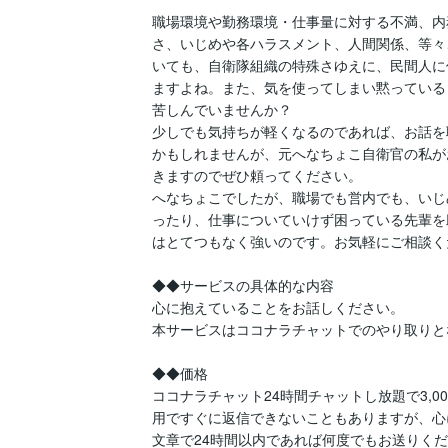
職場環境や勤務環境・仕事量に対する不満、内
さ、いじめや各ハラスメント、人間関係、等々
いても、自衛隊組織の特殊さゆえに、民間人に
ますよね。また、気を使ってしまい黙っている
苦しんでいませんか？

少しでも気持ちが軽くなるのであれば、お話を
かもしれませんが、元へなちょこ自衛官の私が
きますのでぜひ頼ってください。

へなちょこでしたが、職場でも営内でも、いじ
ったり、仕事についていけず困っている先輩を
はとてつもなく強いのです。お気軽にご相談く
◆◆サービスの具体的な内容

心に抱えていることをお話しください。

本サービスはココナラチャットでのやり取りと
◆◆価格

ココナラチャット24時間チャットし放題で3,0
用ですぐに返信できないこともありますが、心
文章で24時間以内であれば何度でもお送りく