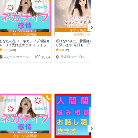
今すぐ相談可能
今すぐ相談可能
予約受付中
相
あなたの怒り・ネガティブ感情キ
眠れない夜に。看護師がそっと寄
明るい関西弁♥️話
ャッチ⭐受け止めます イライラ❗
り添います 今日も一日お疲れさ
話し相手します
不満/上司/愚痴を吐き出せる秘密
ま。眠れない夜、お話ししません
雑談・愚痴・恋
5.0
(700)
5.0
(2)
5.0
(375)
❤️の部屋です
か？
気・自慢・人間
100
100
あなたのサポーター⭐えみ
看護師みー♡心の休憩室
円
/分
円
/分
今すぐ相談可能
予約