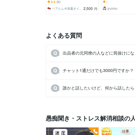
ゆっくりお話しましょう！
火葬場4年。看取りま
5.0
(1)
-
で寄り添います
2,500
ベアたん＠落書きイラストレーター
jyutoku
円
よくある質問
出品者の元同僚の人などに筒抜けにな
チャット1通だけでも3000円ですか？
誰かと話したいけど、何から話したら
愚痴聞き・ストレス解消相談の