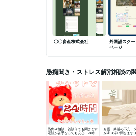
Web制作・HP作成・EC
得意分野
IT相談・システム開発
プ
神戸市外国語大学
2000
学歴
英語
ビジネスレベル
語学力
〇〇畜産株式会社
外国語スクー
韓国語
日常会話レベル
ページ
愚痴聞き・ストレス解消相談の
愚痴や相談、雑談何でも聞きます
介護・終活の不安、
電話が苦手な方でも安心！24時間
が寄り添い聞きます 