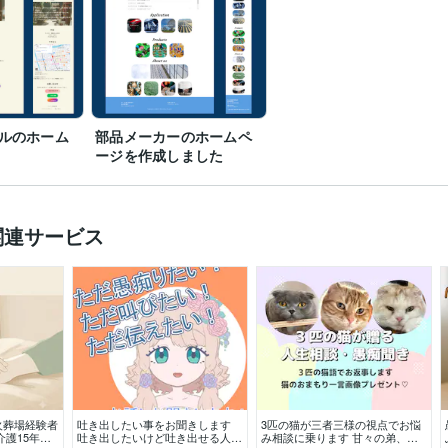
構築
WordPress
ログラミング
年3月 ~ 2004年2月
ルのホーム
部品メーカーのホームペ
ージを作成しました
関連サービス
火葬場経験者
吐き出したい事をお聞きします
3匹の猫が三者三様の視点でお悩
介護15年、
吐き出したいけど吐き出せる人が
み相談に乗ります 甘々の弟、知