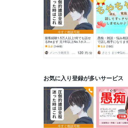
今すぐ相談可能
接客経験1.5万人以上!何でも話せ
愚痴・雑談・悩み相
るtheます 元1年以上No.1ホスト
で話し相手になります
と気軽に雑談！もちろん愚痴も歓
間関係・仕事・夫婦
5.0
(1449)
5.0
(190)
迎
なお話もお聴きしま
120
メンヘラ救世主 えの
さとう まり✤悩めるあなたのそばにいます
円
/分
お気に入り登録が多いサービス
今すぐ相談可能