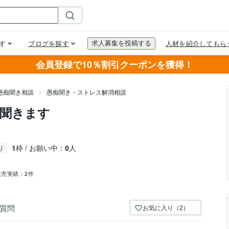
会員登録で10％割引クーポンを獲得！
愚痴聞き相談
愚痴聞き・ストレス解消相談
聞きます
1
枠 / お願い中：
0
人
り
販売実績：
2件
質問
お気に入り（2）