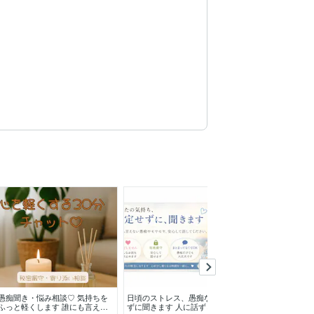
愚痴聞き・悩み相談♡ 気持ちを
日頃のストレス、愚痴など否定せ
仕事やお金の迷
ふっと軽くします 誰にも言えな
ずに聞きます 人に話ずらいこと
手を示します 