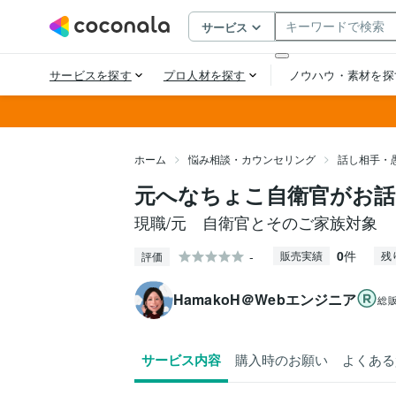
ホーム
悩み相談・カウンセリング
話し相手・
元へなちょこ自衛官がお話
現職/元 自衛官とそのご家族対象
0
件
-
販売実績
残
評価
HamakoH＠Webエンジニア
総
サービス内容
購入時のお願い
よくある