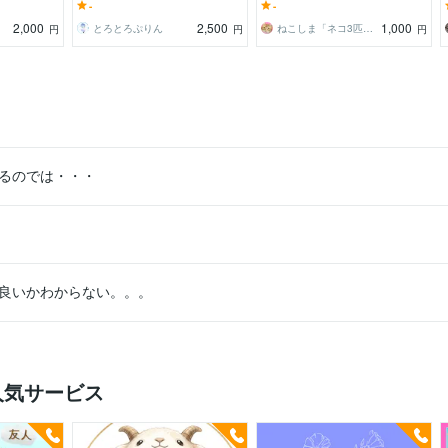
で知る立場
いない！そんな時に叫べる坪
的な兄、武士な猫。3匹の視点で
-
-
心を軽くするニャ
2,000
2,500
1,000
とろとろぷりん
ねこしま「ネコ3匹の通訳者」だにゃ。
円
円
円
るのでは・・・
良いかわからない。。。
人気サービス