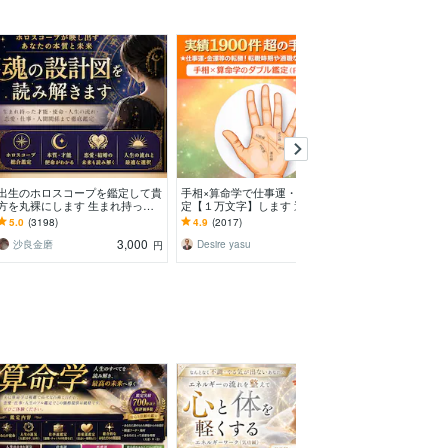
出生のホロスコープを鑑定して貴
手相×算命学で仕事運・金運を鑑
病院に行くほど
方を丸裸にします 生まれ持った
定【１万文字】します 適職・転
方のお話を聞き
性質や傾向など、総合的に鑑定し
職・起業の時期を２０種類の線と
不調が続く方へ
5.0
(3198)
4.9
(2017)
5.0
(7882)
ていきます。
生年月日で徹底分析
エネルギー調整
3,000
3,500
沙良金磨
Desire yasu
円
円