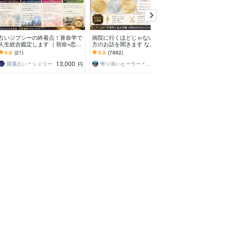
占いジプシーの終着点！算命学で
病院に行くほどじゃないけど辛い
仕事・転職・恋
人生総合鑑定します ｜宿命×恋愛
方のお話を聞きます なんとなく
セージ」を届けま
×仕事×30年の未来地図 あなた
不調が続く方へ、やさしく整える
流れ◇2026年
4.9
(21)
5.0
(7882)
5.0
(2702)
だけの人生の取説
エネルギー調整
に紐解きます
13,000
1,000
開運占い＊シェリー
寄り添いヒーラー＊haru
詩（uta）
円
円