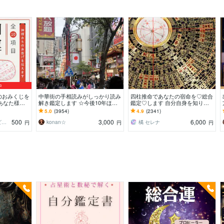
中
のおみくじを
中華街の手相読みがしっかり読み
四柱推命であなたの宿命を♡総合
あなた様が
解き鑑定します ☆今後10年ほど
鑑定♡します 自分自身を知りた
道しるべにな
の流れから、良い時期、悪い時期
い方に♡大ボリュームです
5.0
(3954)
4.9
(2341)
もお伝えします
500
3,000
6,000
コトハ ⸜❤︎⸝ 新サービス提供開始✨️
konan☆
橘 セレナ
円
円
円