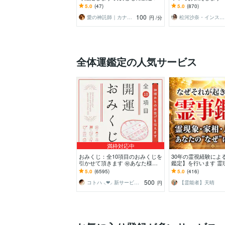
定せず、責めず、秘密を安心して
リピーター多数/人間関
5.0
(47)
5.0
(870)
話せる場所
事/家族/金運
100
愛の神託師｜カナリア・アイ
松河沙奈・インスピレーションタロット
円
/分
全体運鑑定の人気サービス
満枠対応中
おみくじ：全10項目のおみくじを
30年の霊視経験によ
引かせて頂きます ㊙あなた様が
鑑定】を行います 霊
この先どう進むかの道しるべにな
相・家系・先祖・土
5.0
(6595)
5.0
(416)
さってください！
係・悪縁・因縁・厄
500
コトハ ⸜❤︎⸝ 新サービス提供開始✨️
【霊能者】天晴
円