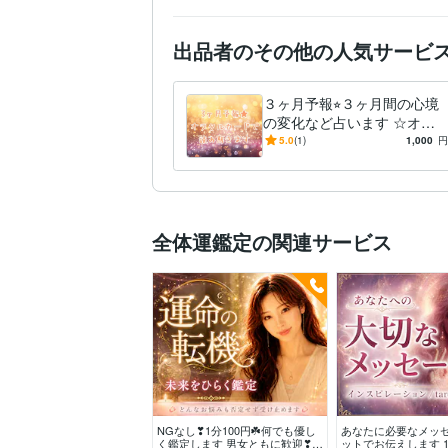
出品者のその他の人気サービ
３ヶ月予報⭐︎３ヶ月間の心境
の変化など占います ☆オラ
クルカードを使います⭐︎おす
5.0
(1)
1,000
円
すめパワーストーン紹介も♪
全体運鑑定の関連サービス
NGなし❣1分100円☘️何でも優し
あなたに必要なメッ
く鑑定します 男女ともに歓迎❣否
ットでお伝えします 