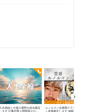
今すぐ相談可能
予約
人生相談と今後の運勢を総合鑑定
ルノルマン全展開グランタブロー
易タロットで【
します 仕事恋愛人間関係その
＋多角鑑定します 36枚のルノル
来】ズバッと占