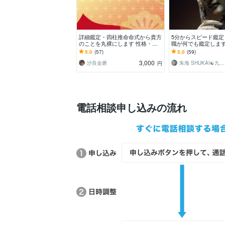
詳細鑑定・四柱推命命式から貴方
5分からスピード鑑定
のことを丸裸にします 性格・才
職が何でも鑑定します
能・適職・恋愛傾向＋運が整う方
心、人間関係、人生
5.0
(57)
5.0
(59)
向まで言語化 します
はできない相談
3,000
沙良金磨
朱海 SHUKAI☯九星術☯タロット和尚
円
電話相談申し込みの流れ