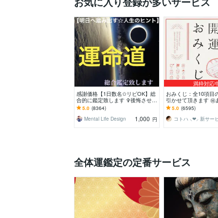
お気に入り登録が多いサービス
満枠対応
感謝価格【1日数名✩リピOK】総
おみくじ：全10項目
合的に鑑定致します ✞後悔させま
引かせて頂きます ㊙
せん【未来を良くする✩人生のヒ
この先どう進むかの
5.0
(8364)
5.0
(6595)
ント】アドバイス付
さってください！
1,000
Mental Life Design
円
全体運鑑定の定番サービス