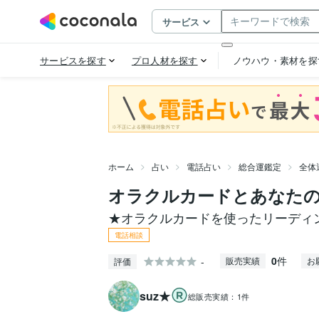
ホーム
占い
電話占い
総合運鑑定
全体
オラクルカードとあなた
★オラクルカードを使ったリーディ
電話相談
0
件
-
販売実績
お
評価
suz★
総販売実績：
1件