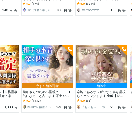
係/恋愛/仕
愛・人間関係などのお悩み、モヤ
総合鑑定⭐お気軽に✨魂をやわら
5.0
(176)
5.0
(9816)
モヤを丁寧に伺います
かくかろやかに
140
100
100
青江灯磨☆幸せ引き寄せ、開運の専門家
momocoママ
円
/分
円
/分
円
/分
今すぐ相談可能
相談中
る【本格霊事
繊細さんのための霊感タロット✦
今胸にあるザワザワする事を霊視
現象・家
気になること占います 不安やモ
しヒーリングします 全般【家
地・人間関
ヤモヤを整理し、あなたの自分軸
族・人間関係・恋愛・自己肯定・
5.0
(1132)
5.0
(53)
払い
を整えます⭐️
目標・金運・仕事など】
3,000
240
200
Kurumi⭐️精霊占い
『おるおるー』波動アップヒーラー
円
円
/分
円
/分