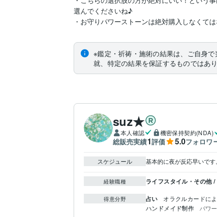
・こちらの選択肢の方が絶対にいい！という事
選んでくださいね♪

・お守りパワーストーンは絶対購入しなくては
※鑑定・祈祷・施術の結果は、ご自身で
就、特定の結果を保証するものではあ
suz★
本人確認
機密保持契約(NDA)
1
5.0
総販売実績
評価
フォロワ
スケジュール
基本的に夜が反応早いです
ライフスタイル・その他 /
経験職種
占い
オラクルカードに
得意分野
ハンドメイド制作
パワ