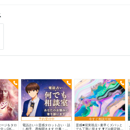
ス
予約受付中
今すぐ相談可能
セージをタロ
電話占い☆霊感タロット占い・話
霊感✖現実視点✨素早くズバッと
1分～OK◇
し相手、愚痴聞きます 仕事・恋
でも丁寧に視ます ❣️プロ鑑定師の