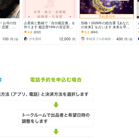
予約受付中
！お寺の住
占星術と数秘で「自分鑑定書」を
別格！2026年の総合運【あなた
 恋愛、
作ります 鑑定歴19年の安定実
の未来】を占います 未来を早く
、家庭、他で
績。アドバイスもしっかりお伝え
知りたい☆中国秘術！運上げ祈祷
4.9
(202)
5.0
(694)
します
♡
100
12,000
400
沙木貴咲
李桜凛プロ祈祷師・霊視占い＠霊感タロット
円
/分
円
円
/分