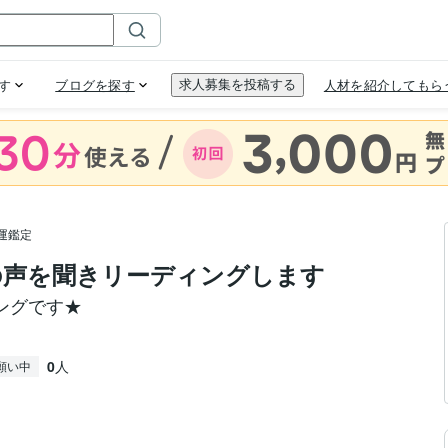
運鑑定
の声を聞きリーディングします
ングです★
0
人
願い中