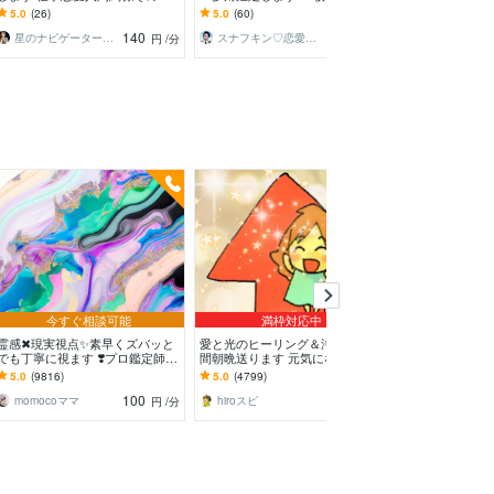
他、人生の流れを総合鑑定します
マン＋霊感、タロット、オラクル
いを今すぐ断ち
5.0
(26)
5.0
(60)
5.0
(766)
などの複数占術✨
えをサクサク視
140
140
星のナビゲーターSARA（サラ）
スナフキン♡恋愛アドバイザー＆占い師
円
/分
円
/分
今すぐ相談可能
満枠対応中
今すぐ
霊感✖現実視点✨素早くズバッと
愛と光のヒーリング＆浄化、3日
サクッと短時間
でも丁寧に視ます ❣️プロ鑑定師の
間朝晩送ります 元気になりた
鑑定いたします 
総合鑑定⭐お気軽に✨魂をやわら
い、疲労や不安、浄化したい方へ
年月日不要、自
5.0
(9816)
5.0
(4799)
5.0
(4964)
かくかろやかに
毎日朝晩ヒーリング
100
500
momocoママ
hiroスピ
清原にこ
円
/分
円