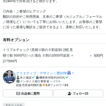
式(word)で共有頂けると助かります。

◎内容・ご要望のヒアリング

翻訳の目的やご利用用途、文体のご希望（カジュアル／フォーマル
／簡潔など）についても丁寧にお伺いいたします。お客様のご要望
に沿った最適な翻訳をご提供できるよう、柔軟に対応いたします。
有料オプション
トリプルチェック (見積り額の５割追加) [例] 見
＋
500円
積り額 5000円だった場合 ５割の2500円追加 ＝
計7500円
クリエティブ・デザイン｜歴22年
本人確認
機密保持契約(NDA)
インボイス発行事業者
未登録
総販売実績
120
評価
5.0
フォロワー
23
出品者に質問
フォロー
23
スケジュール