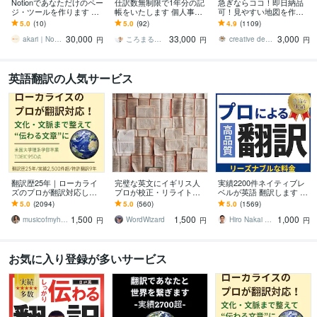
Notionであなただけのペー
仕訳数無制限で1年分の記
急ぎならココ！即日納品
ジ・ツールを作ります 個
帳をいたします 個人事業
可！見やすい地図を作り
人利用の方・個人事業主
主から法人の方も対応可
ます 【実務経験アリ】
5.0
(10)
5.0
(92)
4.9
(1109)
の方におすすめです！
能！各ソフト対応中！
【修正無料＆無制限】【A
30,000
33,000
3,000
Iデータ無料】
akari｜Notion構築パートナー
ころまる経理
creative design momo
円
円
円
英語翻訳の人気サービス
翻訳歴25年｜ローカライ
完璧な英文にイギリス人
実績2200件ネイティブレ
ズのプロが翻訳対応しま
プロが校正・リライトし
ベルが英語 翻訳します 3
す 翻訳を超えたローカラ
ます プロ歴40年！伝わる
円／文字 TOEIC940ビジ
5.0
(2094)
5.0
(560)
5.0
(1569)
イゼーションで自然な表
だけでなく、読む人を惹
ネス経験ある翻訳プロが
1,500
1,500
1,000
現に仕上げます
きつける英文に。
対応
musicofmyheart
WordWizard
Hiro Nakai 翻訳アップデート
円
円
円
お気に入り登録が多いサービス