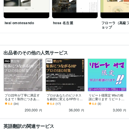
Web制作・HP作成・EC構築
webクリエイター能力エキスパート級
ライティング・翻訳
英語検定1級 
語学力
iwai omotesando
hosa 名古屋
フローラ（高級
英語
ネイティブレベル
ョップ
出品者のその他の人気サービス
プロ22年が丁寧に満足す
プロがあなたのビジネス
リピート様限定 Wixの相
るまで！制作につきあい
を劇的に変えるHP作りま
談に乗ります リピート様
ます プロが分析して強い
す プロが分析して強いSE
限定 通常より低価格で相
5.0
(34)
5.0
(17)
5.0
(3)
SEO！集客に強い！ホー
O！集客に強い！ホームペ
談乗ります
200,000
36,000
3,000
ムページ！作成
ージ！作成
円
円
円
英語翻訳の関連サービス