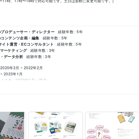
〜11時、17時〜19時で対応可能です。土日は柔軟に変更可能です。)

Webプロデューサー・ディレクター
経験年数 : 5年
Webコンテンツ企画・編集
経験年数 : 5年
ECサイト運営・ECコンサルタント
経験年数 : 5年
ルマーケティング
経験年数 : 3年
チ・データ分析
経験年数 : 3年
2020年3月 ~ 2022年2月
 ~ 2023年1月
Ｗｉｔｈ
2023年1月 ~ 現在
ript:4年
PHP:3年
 スプレッドシート:4年
Shopify:4年
Moneyfoward:3年
Google Analytics:3年
Google 
構築
ECサイト構築(Shopify)
HP構築(WordPress)