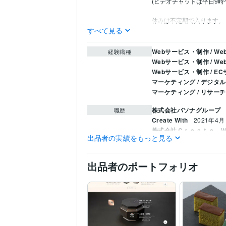
(ビデオチャットは平日9時
休みは不定期で入ります。
すべて見る
Webサービス・制作 / 
経験職種
Webサービス・制作 / 
Webサービス・制作 / 
マーケティング / デジタ
マーケティング / リサー
株式会社パソナグループ
職歴
Create With
2021年4月
株式会社Ｃｒｅａｔｅ 
出品者の実績をもっと見る
HTML:4年
CSS:4年
JavaSc
プログラミング言
語・フレームワーク
出品者のポートフォリオ
WordPress:3年
Google
ビジネス・クリエイ
ティブツール
PageSpeed Insights:3年
liquid:4年
その他ツール
Web制作・HP作成・EC
得意分野