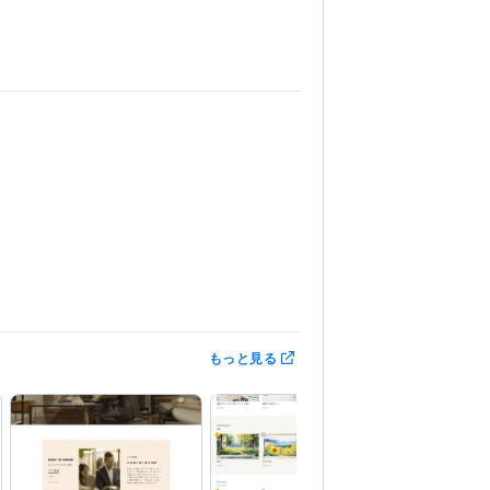
もっと見る
Search Console:3年
Google Tag Manager:3年