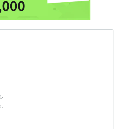
し
し
）