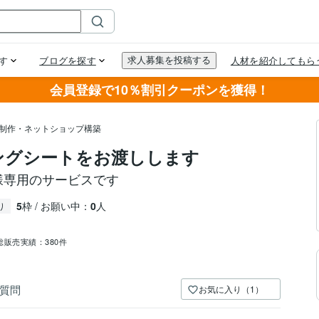
会員登録で10％割引クーポンを獲得！
ト制作・ネットショップ構築
ングシートをお渡しします
者様専用のサービスです
5
枠 / お願い中：
0
人
り
総販売実績：
380件
質問
お気に入り（1）