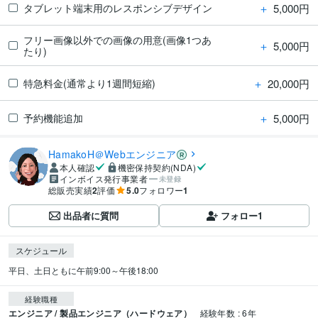
＋
5,000円
タブレット端末用のレスポンシブデザイン
フリー画像以外での画像の用意(画像1つあ
＋
5,000円
たり)
＋
20,000円
特急料金(通常より1週間短縮)
＋
5,000円
予約機能追加
HamakoH＠Webエンジニア
本人確認
機密保持契約(NDA)
インボイス発行事業者
未登録
総販売実績
2
評価
5.0
フォロワー
1
出品者に質問
フォロー
1
スケジュール
経験職種
エンジニア / 製品エンジニア（ハードウェア）
経験年数 : 6年