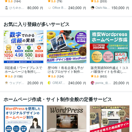
ンプル/SEO/ホームペー
★ 初心者歓迎！オリジナ
ます 修正無制限！HP完成
5.0
(164)
5.0
(79)
5.0
(203)
ジ/おしゃれ/スタイリッシ
ルデザイン！簡単更新！
後も安心して相談できま
80,000
240,000
150,000
ュ
オシャレなＨＰ
す
ひろ＠ホームページ制作
Office Bouquetgarni
Oishi Naoto
円
円
円
お気に入り登録が多いサービス
3冠達成！ワードプレスで
歴10年！有名企業も手が
販売実績500件越え！コス
ホームページを制作しま
けるプロがサイト制作し
パ最強サイトを作成しま
す WEB制作＆デザイン部
ます 初心者でも安心★ヒ
す 起業、副業、ブログ！
5.0
(1158)
5.0
(124)
5.0
(953)
門1位（販売数・評価数・
アリング重視・要望に沿
WPで更新楽々！オリジナ
20,000
240,000
20,000
お気に入り数）
って柔軟に対応可能
ルデザイン可能
ウェブゲート
CREATORSZERO
ponta_依頼多数のため返信遅れます
円
円
円
ホームページ作成・サイト制作全般の定番サービス