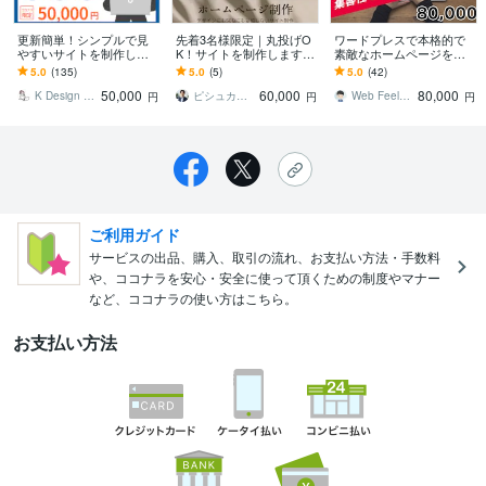
更新簡単！シンプルで見
先着3名様限定｜丸投げO
ワードプレスで本格的で
やすいサイトを制作しま
K！サイトを制作します
素敵なホームページを作
す 現役デザイナー制作の
こだわりのデザイン×高速
ります 素人のあなたでも
5.0
(135)
5.0
(5)
5.0
(42)
スタイリッシュなWebサ
表示×SEO対策
良い感じのホームページ
50,000
60,000
80,000
イト制作
を持てますのでお気軽に
K Design _ webデザイン制作
ピシュカWeb制作所
Web Feels ケイ
円
円
円
ご利用ガイド
サービスの出品、購入、取引の流れ、お支払い方法・手数料
や、ココナラを安心・安全に使って頂くための制度やマナー
など、ココナラの使い方はこちら。
お支払い方法