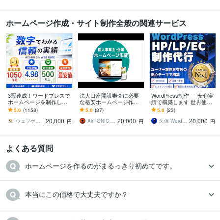
得意分野
Web制作・HP作成・EC構築
WordPress
ホームページ作成・サイト制作全般の関連サービス
IT相談・システム開発
プログラミング
学歴
神戸市外国語大学
2000年3月 ~ 2004年2月
語学力
英語
ビジネスレベル
韓国語
日常会話レベル
3冠達成！ワードプレスで
法人口座開設審査に必要
WordPress制作 ― 安心実
ホームページを制作しま
な格安ホームページ作成
績で構築します 世界使用
す WEB制作＆デザイン部
します 法人銀行口座開設
率No.1「DIVI」で信頼と
5.0
(1158)
5.0
(37)
5.0
(23)
門1位（販売数・評価数・
審査、webサイト作成、コ
成果を両立するサイト
20,000
20,000
20,000
お気に入り数）
ーポレートサイトに
ウェブゲート
AirPONIC JOHN（ジョン）
久保 WordPressカスタマイズ
円
円
円
よくある質問
ホームページを作るのがまるっきり初めてです。
本当にこの価格で大丈夫ですか？