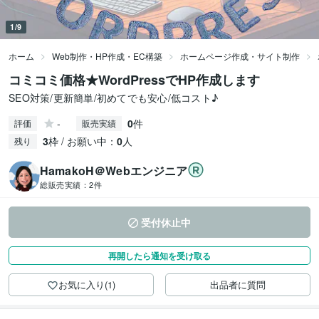
1/9
ホーム
Web制作・HP作成・EC構築
ホームページ作成・サイト制作
コミコミ価格★WordPressでHP作成します
SEO対策/更新簡単/初めてでも安心/低コスト♪
-
0
件
評価
販売実績
3
枠 / お願い中：
0
人
残り
HamakoH＠Webエンジニア
総販売実績：
2件
受付休止中
再開したら通知を受け取る
お気に入り(1)
出品者に質問