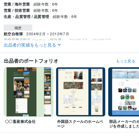
営業 / 海外営業
経験年数 : 6年
営業 / 技術営業
経験年数 : 6年
生産・品質管理 / 品質管理
経験年数 : 6年
職歴
航空自衛隊
2004年2月 ~ 2012年7月
産業用電子部品メーカー（抵抗器）
2012年7月 ~ 2018年7月
出品者の実績をもっと見る
EC企業
2018年11月 ~ 現在
資格・検定
出品者のポートフォリオ
もっと見る
ITパスポート
取得年 : 2023年
TOEIC
取得年 : 2023年
ISO9000審査員
取得年 : 2013年
プログラミング言語・フレームワーク
C:0年
CSS:0年
JavaScript:0年
PHP:0年
Laravel:0年
MySQL:0年
GitHub:0年
HTML:0年
ビジネス・クリエイティブツール
WordPress:0年
Excel:15年
Google サイト:15年
〇〇畜産株式会社
外国語スクールのホームペ
部品メーカーの
Google スプレッドシート:5年
Google ドキュメント:5年
PowerPoint:15年
ージ
ジを作成しまし
Word:15年
Tableau:1年
Figma:0年