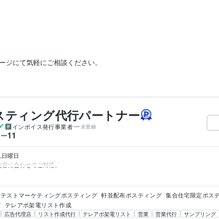
ージにて気軽にご相談ください。
スティング代行パートナー
インボイス発行事業者
未登録
11
ワー
日曜日

テストマーケティングポスティング
軒並配布ポスティング
集合住宅限定ポス
グ
テレアポ架電リスト作成
広告代理店
リスト作成代行
テレアポ架電リスト
営業
営業代行
サンプリング