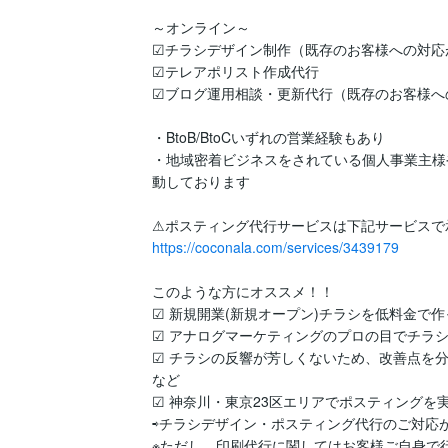
～オンライン～

☑チラシデザイン制作（既存のお客様への対応
☑テレアポリスト作成代行

☑ブログ運用相談・更新代行（既存のお客様へ
・BtoB/BtoCいずれの営業経験もあり

・地域密着ビジネスをされている個人事業主様
動しております

https://coconala.com/services/3439179
このような方にオススメ！！

☑︎ 新規開業(新規オープン)チラシを低料金で作
☑︎ アナログマーケティングのプロの目でチラシ
☑︎ チラシの反響が芳しくないため、改善点を
など

☑︎ 神奈川・東京23区エリアでポスティングを
⇨チラシデザイン・ポスティング代行のご対応が
※ただし、印刷代行に関してはお客様ご自身で