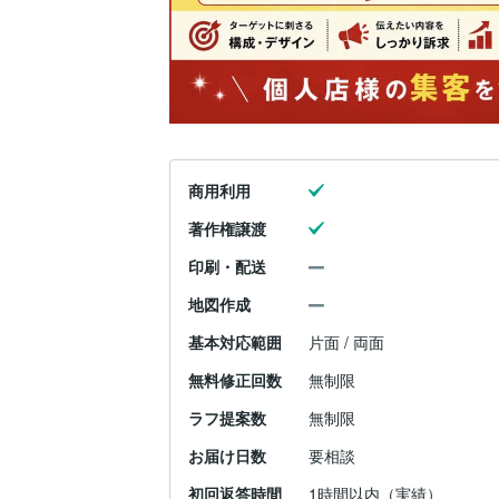
商用利用
著作権譲渡
印刷・配送
地図作成
基本対応範囲
片面 / 両面
無料修正回数
無制限
ラフ提案数
無制限
お届け日数
要相談
初回返答時間
1時間以内（実績）