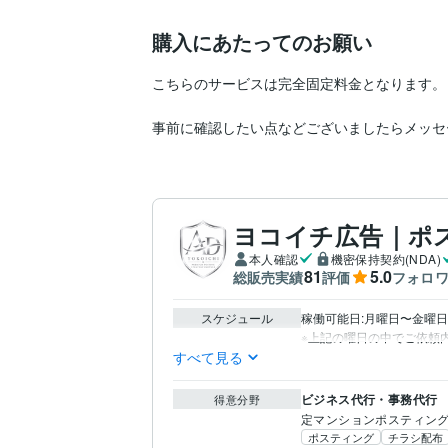
購入にあたってのお願い
こちらのサービスは完全固定料金となります。

事前に確認したい点などございましたらメッセ
ヨコイチ広告｜ポ
本人確認
機密保持契約(NDA)
81
5.0
総販売実績
評価
フォロ
スケジュール
稼働可能日:月曜日〜金曜日,
すべて見る
ビジネス代行・事務代行
得意分野
定マンションポスティン
ポスティング
チラシ配布