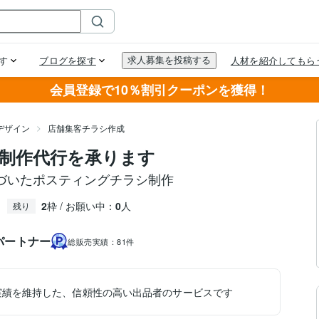
会員登録で10％割引クーポンを獲得！
デザイン
店舗集客チラシ作成
制作代行を承ります
づいたポスティングチラシ制作
2
枠 / お願い中：
0
人
残り
パートナー
総販売実績：
81件
実績を維持した、信頼性の高い出品者のサービスです