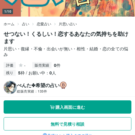
1/10
ホーム
占い
恋愛占い
片思い占い
せつない！くるしい！恋するあなたの気持ちを助け
ます
片思い・復縁・不倫・出会いが無い・相性・結婚・恋の全ての悩
み
-
0
件
評価
販売実績
5
枠 / お願い中：
0
人
残り
ぺんた✤希望の占い
総販売実績：
133件
購入画面に進む
無料で見積り相談