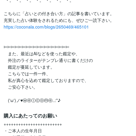
*・。*・。*・。*・。*・。*・。*・。

こちらに「占いとの付き合い方」の記事を書いています。

https://coconala.com/blogs/2650469/465101
✄✄✄✄✄✄✄✄✄✄✄✄✄✄✄✄✄✄

　また、最近はAIなどを使った鑑定や、

　外注のライターがテンプレ通りに書くだけの

　鑑定が蔓延しています。

　こちらでは一件一件、

　私が真心を込めて鑑定しておりますので、

　ご安心下さい。

　('ω')ノ♥ⓦⓔⓛⓒⓞⓜⓔ..:*♪
購入にあたってのお願い
++++++++++++++++++++++++

・ご本人の生年月日
