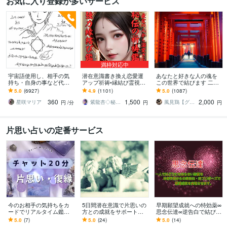
お気に入り登録が多いサービス
満枠対応中
宇宙語使用し、相手の気
潜在意識書き換え恋愛運
あなたと好きな人の魂を
持ち・自身の事など代弁
アップ祈祷•縁結び霊視し
この世界で結びます 二人
します 相手の本音を知り
ます 秘伝の祈祷で思念伝
の魂を統合させて縁を結
5.0
(6927)
4.9
(1101)
5.0
(1087)
たい・自身の事を知りた
達、強力縁結び祈祷、恋
ぶ恋愛グラウンディング
360
1,500
2,000
い方へ。
愛引き寄せ体質に
です
星咲マリア
紫龍杏◇秘伝の縁結び祈祷師
風見鶏【グラウンディング・ヒーリング】
円
/分
円
円
片思い占いの定番サービス
今のお相手の気持ちをカ
5日間潜在意識で片思いの
早期願望成就への特効薬∞
ードでリアルタイム鑑定
方との成就をサポートし
思念伝達∞逆告白で結びま
します 20分何でも聞け
ます 鑑定歴20年！成就時
す 何が何でもお好きな相
5.0
(7)
5.0
(24)
5.0
(14)
る！片思い・復縁希望モ
期、行動アドバイス等、
手に好かれたい・愛され