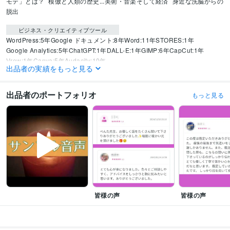
モテ」とは？
模倣と人類の歴史...美術・音楽そして経済
身近な洗脳からの
脱出
ビジネス・クリエイティブツール
WordPress:5年
Google ドキュメント:8年
Word:11年
STORES:1年
Google Analytics:5年
ChatGPT:1年
DALL-E:1年
GIMP:6年
CapCut:1年
Vrew:1年
Canva:5年
Audacity:10年
出品者の実績をもっと見る
得意分野
占い
タロット
ルノルマンカード
ペンデュラム
オラクルカード
霊感
傾
出品者のポートフォリオ
もっと見る
聴
アドバイス
タロットカウンセリング
算命学
恋愛
人間関係
結婚
不倫
片思い
スピリチュアル
仕事
あの人の気持ち
人生
非モテ
悩み相談・カウンセリング
恋愛・不倫・DV・HSP・人生・仕事
恋愛
人生
結婚
仕事
家族関係
人間関係
夫婦
片思い
毒親
親子関係
語学力
英語
日常会話レベル
皆様の声
皆様の声