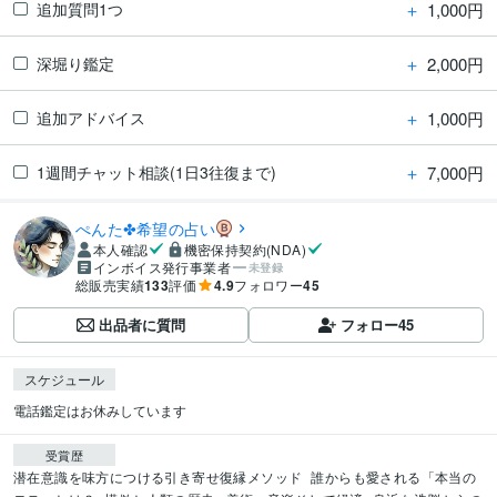
＋
1,000円
追加質問1つ
＋
2,000円
深堀り鑑定
＋
1,000円
追加アドバイス
＋
7,000円
1週間チャット相談(1日3往復まで)
ぺんた✤希望の占い
本人確認
機密保持契約(NDA)
インボイス発行事業者
未登録
総販売実績
133
評価
4.9
フォロワー
45
出品者に質問
フォロー
45
スケジュール
電話鑑定はお休みしています
受賞歴
潜在意識を味方につける引き寄せ復縁メソッド
誰からも愛される「本当の