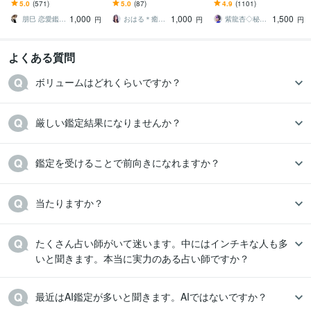
片思い 復縁 結婚 恋愛運
片思い￤両思い￤相性￤
ます 秘伝の祈祷で思念伝
5.0
(571)
5.0
(87)
4.9
(1101)
縁結び
結婚￤相手の気持ち￤ヒ
達、強力縁結び祈祷、恋
1,000
1,000
1,500
ント￤失恋
愛引き寄せ体質に
朋巳 恋愛鑑定 人生相談 陰陽師 縁結び
おはる＊癒しゆるっと開運びより ☕️
紫龍杏◇秘伝の縁結び祈祷師
円
円
円
よくある質問
当たりますか？
たくさん占い師がいて迷います。中にはインチキな人も多
いと聞きます。本当に実力のある占い師ですか？
最近はAI鑑定が多いと聞きます。AIではないですか？