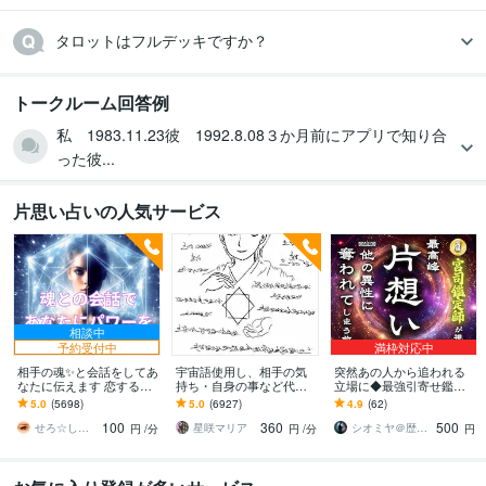
タロットはフルデッキですか？
トークルーム回答例
私 1983.11.23彼 1992.8.08３か月前にアプリで知り合
った彼...
片思い占いの人気サービス
相談中
予約受付中
満枠対応中
相手の魂✨と会話をしてあ
宇宙語使用し、相手の気
突然あの人から追われる
なたに伝えます 恋するあ
持ち・自身の事など代弁
立場に◆最強引寄せ鑑定
なたに☘️最高のチャンス
します 相手の本音を知り
します 【想いの真意を深
5.0
(5698)
5.0
(6927)
4.9
(62)
を！
たい・自身の事を知りた
く視て成就へ導く】大ボ
100
360
500
い方へ。
リューム霊視鑑定
せろ☆しあり
星咲マリア
シオミヤ＠歴35年【裏の宮司】霊能鑑定師
円
/分
円
/分
円