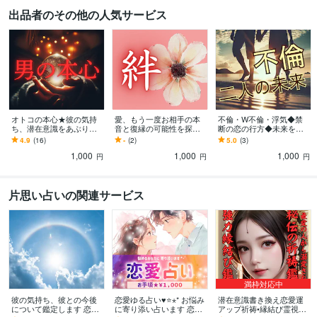
出品者のその他の人気サービス
オトコの本心★彼の気持
愛、もう一度お相手の本
不倫・W不倫・浮気◆禁
ち、潜在意識をあぶり出
音と復縁の可能性を探り
断の恋の行方◆未来を読
します 男性心理は解らな
ます 音信不通♦LINEブロ
みます あの人の本心は？
4.9
(16)
-
(2)
5.0
(3)
くて当たり前！男性占い
ック♦連絡取りたいけど勇
これからどうすればい
1,000
1,000
1,000
師だけがわかる男の真実
気がない等
い？これからどうなる
円
円
円
の？
片思い占いの関連サービス
満枠対応中
彼の気持ち、彼との今後
恋愛ゆる占い♥️⭐️⋆* お悩み
潜在意識書き換え恋愛運
について鑑定します 恋愛
に寄り添い占います 恋￤
アップ祈祷•縁結び霊視し