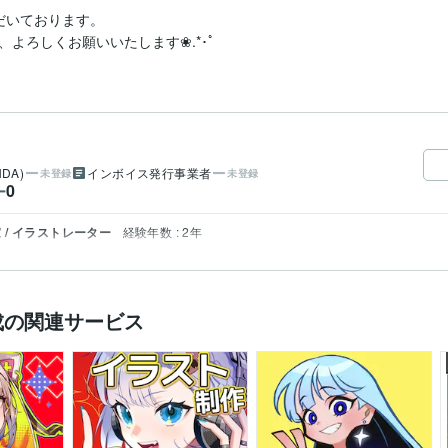
いております。

よろしくお願いいたします❀.*･ﾟ
DA)
インボイス発行事業者
未登録
未登録
0
ー
/ イラストレーター
経験年数 : 2年
成の関連サービス