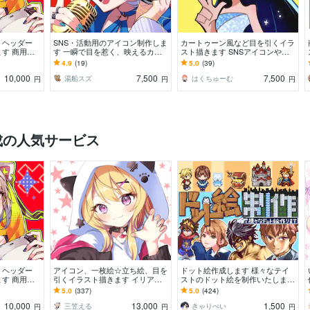
・ヘッダー
SNS・活動用のアイコン制作しま
カートゥーン風など目を引くイラ
す 商用
す 一瞬で目を惹く、映えるカッ
スト描きます SNSアイコンや記
・インスタ・
コ可愛いビジュアル
念イラスト、立ち絵、キャラデザ
4.9
(19)
5.0
(39)
途様々！
におすすめ！
10,000
7,500
7,500
湯船スズ
はくちゅーむ
円
円
円
成の人気サービス
・ヘッダー
アイコン、一枚絵☆立ち絵、目を
ドット絵作成します 様々なテイ
す 商用
引くイラスト描きます イリア
ストのドット絵を制作いたしま
・インスタ・
ム、サムネ、live2D、YouTube、
す。
5.0
(337)
5.0
(424)
途様々！
歌ってみたも
10,000
13,000
1,500
三笠える
きゃりぺい
円
円
円