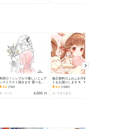
商用◎！シンプルで優しいニュア
修正無料◎ふわふわ可愛いイラス
かわいいアイコ
ンスイラスト描きます 選べるイ
トをお届けします X、YouTube、
きします ～立
ラストタッチ！オプションでサイ
グッズなど様々な用途で使用可能
ラ、お急ぎ3日
5.0
(732)
5.0
(1083)
5.0
(2767)
ンなしやグッズ販売も◎
です◎
プション等～
4,000
7,000
ミハト
てまりまろ
らいふねこ
円
円