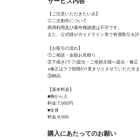
サービス内容
【ご注意いただきたい点】

◎二次創作について

商用利用及び著作権譲渡は不可です。 

また、公式様がガイドライン等で有償取引を許
【お取引の流れ】

①ご相談・金額お見積り

②下描き(ラフ)提出・ご依頼主様へ提出・修正

※修正はラフ段階の1度きりとさせていただきま
③納品

【基本料金】

■胸から上

料金:7,000円

■全身

料金:9,000
購入にあたってのお願い