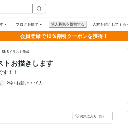
会員登録で10％割引クーポンを獲得！
・SNSイラスト作成
ラストお描きします
です！！
2
枠 / お願い中：
0
人
り
お気に入り（2）