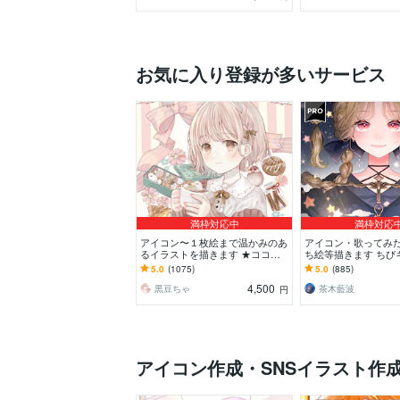
お気に入り登録が多いサービス
満枠対応中
満枠対応
アイコン〜１枚絵まで温かみのあ
アイコン・歌ってみた・
るイラストを描きます ★ココナ
ち絵等描きます ちび
ラ自体が初めての方も、お気軽に
信用イラスト等、幅
5.0
(1075)
5.0
(885)
ご相談ください♪★
います！
4,500
黒豆ちゃ
茶木藍波
円
アイコン作成・SNSイラスト作