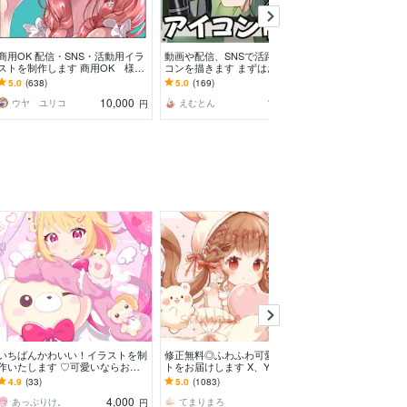
商用OK 配信・SNS・活動用イラ
動画や配信、SNSで活躍するアイ
配信サムネ、歌
ストを制作します 商用OK 様々
コンを描きます まずはお気軽に
んでも描きます
なタッチで理想通りのアイコンお
ご相談下さい。歴10年のプロが本
キャラクターに
5.0
(638)
5.0
(169)
5.0
(95)
描きいたします。
気で描きます！
10,000
10,000
ウヤ ユリコ
えむとん
あおと ゆう
円
円
いちばんかわいい！イラストを制
修正無料◎ふわふわ可愛いイラス
ドット絵アイコ
作いたします ♡可愛いならおま
トをお届けします X、YouTube、
わいいドット絵
かせ！なんでも可愛くしちゃいま
グッズなど様々な用途で使用可能
NS用アイコン
4.9
(33)
5.0
(1083)
5.0
(1)
すー！✨
です◎
4,000
7,000
あっぷりけ。
てまりまろ
でじるみ千葉
円
円