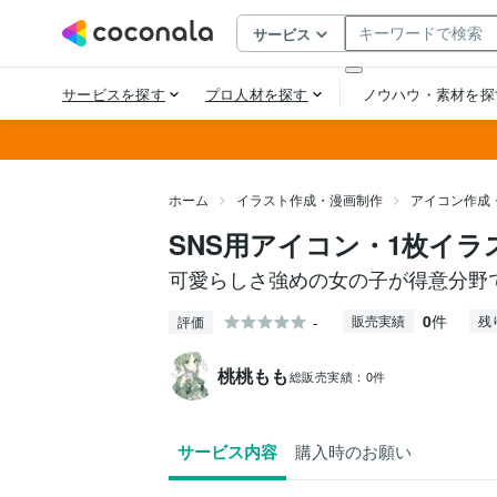
ホーム
イラスト作成・漫画制作
アイコン作成
SNS用アイコン・1枚イ
可愛らしさ強めの女の子が得意分野
0
件
-
販売実績
残
評価
桃桃もも
総販売実績：
0件
サービス内容
購入時のお願い