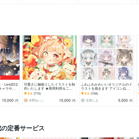
中
Live2D立
可愛さに極振りしたイラストを制
ふわふわかわいいオリジナルのイ
キャラや配
作いたします ★商用利用＆二次
ラストを描きます アイコン以外
広く制作して
利用込み！ミニキャラは小物２点
のイラストも可能です◎ お気軽
5.0
(775)
5.0
(758)
まで無料！★
にご相談ください！
15,000
15,000
5,500
木野ねっこ
水那しえ
円
円
円
成の定番サービス