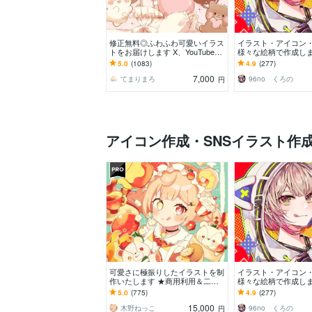
修正無料◎ふわふわ可愛いイラス
イラスト・アイコン
トをお届けします X、YouTube、
様々な絵柄で作成しま
グッズなど様々な用途で使用可能
可！似顔絵・ブログ
5.0
(1083)
4.9
(277)
です◎
動画配信サムネ等用
7,000
てまりまろ
96no くろの
円
アイコン作成・SNSイラスト作
可愛さに極振りしたイラストを制
イラスト・アイコン
作いたします ★商用利用＆二次
様々な絵柄で作成しま
利用込み！ミニキャラは小物２点
可！似顔絵・ブログ
5.0
(775)
4.9
(277)
まで無料！★
動画配信サムネ等用
15,000
木野ねっこ
96no くろの
円