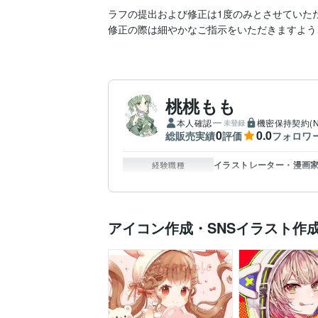
ラフの提出および修正は1度のみとさせていただ
修正の際は細やかなご指示をいただきますよう、
桃桃もも
本人確認
機密保持契約(N
未登録
0
0.0
総販売実績
評価
フォロワ
イラストレーター・漫画家 
経験職種
アイコン作成・SNSイラスト作