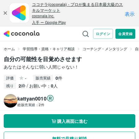
ホーム
学習指導・資格・キャリア相談
コーチング・メンタリング
自
自分の可能性を目覚めさせます
あなたはそんなに弱い人間じゃない！
-
0
件
評価
販売実績
2
枠 / お願い中：
0
人
残り
kattyan0010
総販売実績：
2件
購入画面に進む
無料で見積り相談