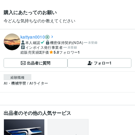
購入にあたってのお願い
今どんな気持ちなのか教えてください
kattyan0010
本人確認
機密保持契約(NDA)
未登録
インボイス発行事業者
未登録
総販売実績
2
評価
5.0
フォロワー
1
出品者に質問
フォロー
1
経験職種
AI・機械学習 / AIライター
出品者のその他の人気サービス