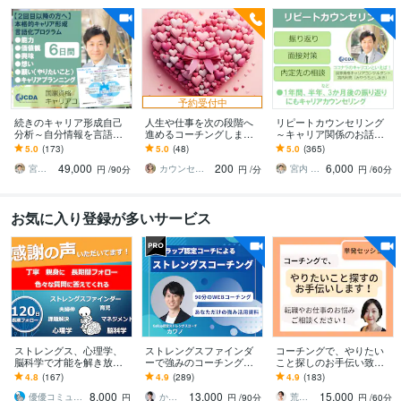
予約受付中
続きのキャリア形成自己
人生や仕事を次の段階へ
リピートカウンセリング
分析～自分情報を言語化
進めるコーチングします
～キャリア関係のお話聞
します 能力・価値観・興
やりたいことがあるのに
きます また相談したいこ
5.0
(173)
5.0
(48)
5.0
(365)
味・想い・願い～やりた
動けない方へ
と、少し聞いて欲しいこ
49,000
200
6,000
いことキャリアデザイン
とがあるという方に！
宮内 利亮 キャリアコンサルタント
カウンセリング事務所☘️オフィスカノン
宮内 利亮 キャリアコンサルタント
円
/90分
円
/分
円
/60分
お気に入り登録が多いサービス
ストレングス、心理学、
ストレングスファインダ
コーチングで、やりたい
脳科学で才能を解き放ち
ーで強みのコーチングを
こと探しのお手伝い致し
ます コミュニケーション
します Gallup認定ストレ
ます やりたいこと分から
4.8
(167)
4.9
(289)
4.9
(183)
に悩む人、「メンター」
ングスコーチによるオン
ないけど、楽しく仕事し
8,000
13,000
15,000
が周りにいない人向け
ラインコーチング
たい！を支援します！
優優コミュニケーション工藤
かわの ギャラップ認定ストレングスコーチ
荒井かなえ＊コーチング
円
円
/90分
円
/60分