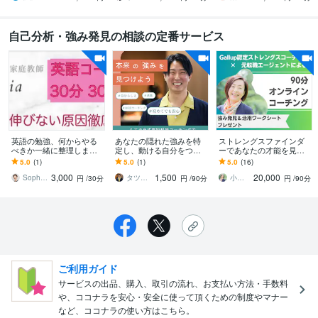
自己分析・強み発見の相談の定番サービス
英語の勉強、何からやる
あなたの隠れた強みを特
ストレングスファインダ
べきか一緒に整理します
定し、動ける自分をつく
ーであなたの才能を見つ
迷っている時間を、前に
ります ミズカラ修了コー
けます キャリアにモヤ
5.0
(1)
5.0
(1)
5.0
(16)
進む時間へ
チによるオンライン認知
っ？認定コーチ×元転職エ
3,000
1,500
20,000
科学コーチング
ージェントが伴走します
Sophia27
タツロー｜あなたの本当の強み、特定します
小平ゆう子 認定ストレングスコーチ
円
/30分
円
/90分
円
/90分
ご利用ガイド
サービスの出品、購入、取引の流れ、お支払い方法・手数料
や、ココナラを安心・安全に使って頂くための制度やマナー
など、ココナラの使い方はこちら。