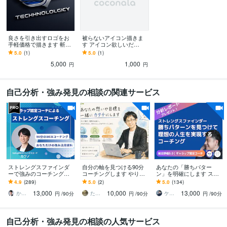
良さを引き出すロゴをお
被らないアイコン描きま
手軽価格で描きます 斬新
す アイコン欲しいだ
でかっこいいロゴを求め
ろ〜！！描くぜ！
5.0
(1)
5.0
(1)
ている方向け！
5,000
1,000
円
円
自己分析・強み発見の相談の関連サービス
ストレングスファインダ
自分の軸を見つける90分
あなたの「勝ちパター
ーで強みのコーチングを
コーチングします やりた
ン」を明確にします スト
します Gallup認定ストレ
いことが見えない方へ。
レングスファインダーを
4.9
(289)
5.0
(2)
5.0
(134)
ングスコーチによるオン
内側の声を一緒に整理し
活かしてキャリアアップ
13,000
10,000
13,000
ラインコーチング
ます。
を目指す
かわの ギャラップ認定ストレングスコーチ
たいき ♪
ケンジー：ストレングスコーチ
円
/90分
円
/90分
円
/90分
自己分析・強み発見の相談の人気サービス