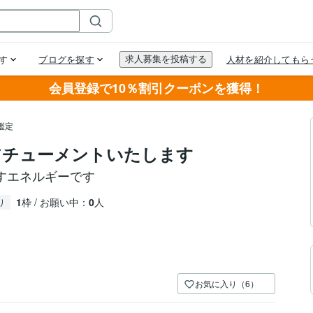
会員登録で10％割引クーポンを獲得！
鑑定
アチューメントいたします
すエネルギーです
1
枠 / お願い中：
0
人
り
お気に入り（6）