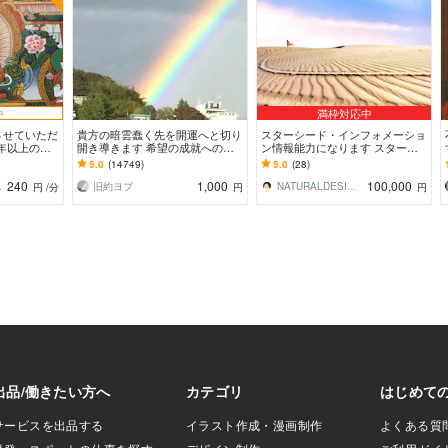
中
満枠対応中
させていただ
貴方の暗雲蠢く先を開運へと切り
スターシード・インフォメーショ
0年以上のパ
開き導きます 希望の成就への
ン情報能力になります スターシ
り添います
道！未来が気になるあなたへ
ードの超光学ESPスキルの情報能
5.0
(14749)
5.0
(28)
力を鑑定、施術します
240
1,000
100,000
ムパドマ
旧約ヨブ
NATURALDESIGN 時実 嶺
円
/分
円
円