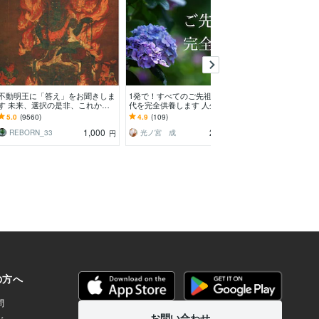
予約
不動明王に「答え」をお聞きしま
1発で！すべてのご先祖様770世
潜在意識のブロ
す 未来、選択の是非、これから
代を完全供養します 人生の様々
あなた本来の輝
の人生の指針などにご利用くださ
なトラブルの原因となる水子霊、
人生を軽やかに
5.0
(9560)
4.9
(109)
5.0
(218)
い。
未成仏霊を1回で供養
1,000
25,000
REBORN_33
光ノ宮 成
円
円