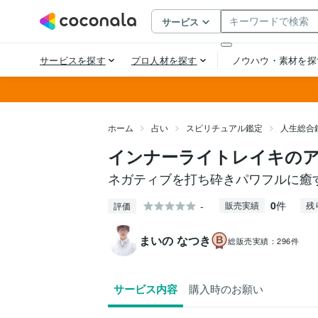
ホーム
占い
スピリチュアル鑑定
人生総合
インナーライトレイキの
ネガティブを打ち砕きパワフルに癒
0
件
-
販売実績
残
評価
まいの なつき
総販売実績：
296件
サービス内容
購入時のお願い