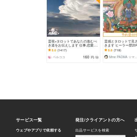
予約受付
霊視+タロットであなたの進むべ
霊感とタロットで見
き道をお伝えします 仕事.恋愛.結
きます ヒーラー歴2
婚.家族.人間関係全ての悩みを解
ドマが相談者様に寄
5.0
(1417)
5.0
(718)
決に導きます。
160
ベルココ
Mme PADMA ☆マダ
円
/分