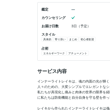
鑑定
カウンセリング
お届け日数
3日（予定）
スタイル
具体的
寄り添い
まじめ
初心者歓迎
占術
エネルギーワーク
アチューメント
サービス内容
インナーライトレイキは、魂の内面の光が輝く
人々のための、大変シンプルでエレガントなシ
私たちが具現化し痛みと肉体の世界の限界を経
に私たちは防衛機能と自分自身を守る壁を作っ
レイキから作られたインナーライトレイキは魂