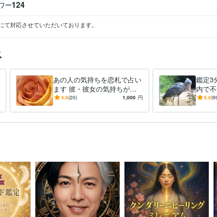
124
ワー
にて対応させていただいております。
ス
あの人の気持ちを恋札で占い
鑑定3
ます 彼・彼女の気持ちが知
内で不
りたい、アドバイスが必要な
のお気
4.9
(20)
1,000
円
5.0
(9
方へ
未來 
ります