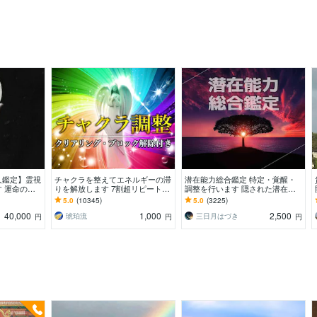
人鑑定】霊視
チャクラを整えてエネルギーの滞
潜在能力総合鑑定 特定・覚醒・
 運命の地
りを解放します 7割超リピート！
調整を行います 隠された潜在能
を創る｜魂の
人生を変えたい人のエネルギー調
力を把握し、使いこなせるように
5.0
(10345)
5.0
(3225)
整
しましょう
40,000
1,000
2,500
琥珀流
三日月はづき
円
円
円