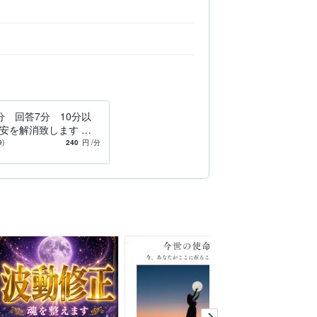
分 回答7分 10分以
安を解消致します 彼
持ち 今のお悩み 近
9)
240
円
/分
お客様のメンターにな