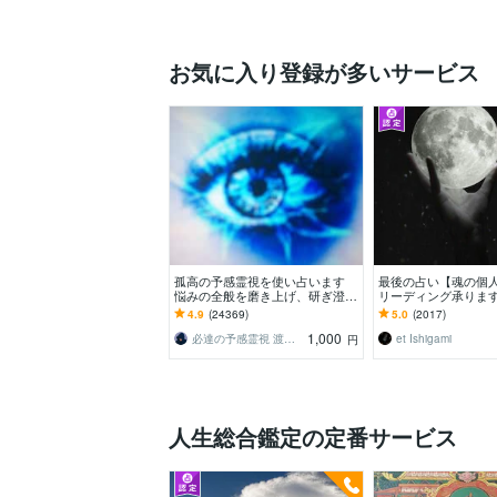
お気に入り登録が多いサービス
孤高の予感霊視を使い占います
最後の占い【魂の個
悩みの全般を磨き上げ、研ぎ澄ま
リーディング承ります
した予感より霊視により導きます
図を手に、輝く人生
4.9
(24369)
5.0
(2017)
全体像を紐解く鑑定
1,000
必達の予感霊視 渡邊 潤一
et Ishigami
円
人生総合鑑定の定番サービス