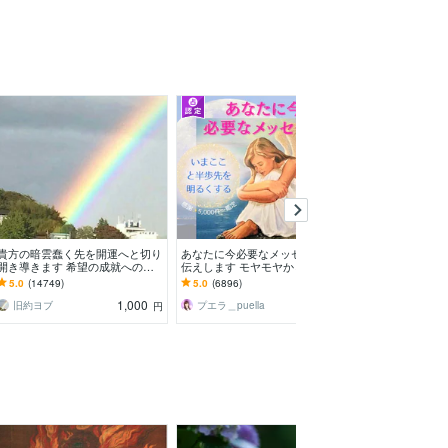
予約
貴方の暗雲蠢く先を開運へと切り
あなたに今必要なメッセージをお
海外から霊感霊
開き導きます 希望の成就への
伝えします モヤモヤから抜け出
ます 女性限定
道！未来が気になるあなたへ
すためのヒントをお伝えします✨
フ、嘘発見、前
5.0
(14749)
5.0
(6896)
5.0
(13130)
1,000
1,500
旧約ヨブ
プエラ＿puella
KARIYU
円
円