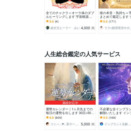
全てのチャクラ＋オーラ体のダブ
彼の本音・気持ち＋
ルヒーリングします 宇宙根源の
まとめて鑑定します 
エネルギーで癒し、生命エネルギ
K｜お手紙・未来・
5.0
(4)
5.0
(171)
ーをチャージ！！
選べます（特典付）
4,000
超次元ヒーラー みい
ララ⭐︎願望
円
人生総合鑑定の人気サービス
満枠対応中
運勢カレンダー｜1ヶ月先までの
不必要な全インプラ
毎日の運勢を出します 30日×500
解除いたします イン
字のおよそ1万5千文字で細かく詳
解除創始者 × 魂の
5.0
(605)
5.0
(169)
細に記します
化・能力開花
5,000
コトハ ⸜❤︎⸝ 新サービス提供開始✨️
インプラント全解除創始者｜魂王DaI⭐︎
円