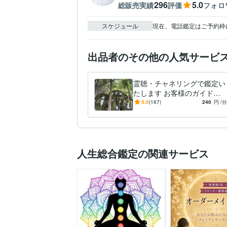
296
5.0
総販売実績
評価
フォロ
スケジュール
現在、電話鑑定はご予約枠
出品者のその他の人気サービ
霊聴・チャネリングで鑑定い
たします お客様のガイドさ
んが伝えたい事を分かりやす
5.0
(167)
240
円
/分
く紐解きます
人生総合鑑定の関連サービス