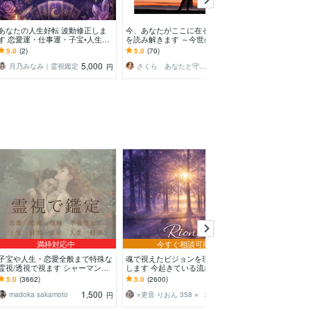
あなたの人生好転 波動修正しま
今、あなたがここに在る事の意味
西洋式臼井レイ
す 恋愛運・仕事運・子宝•人生の
を読み解きます ～今世のあなた
ト・伝授いたしま
流れ•ヒーリングも可能
の魂の使命リーディング～
レイキを始めてみま
5.0
(2)
5.0
(70)
5.0
(498)
5,000
4,000
月乃みなみ｜霊視鑑定
さくら あなたと守護霊を結ぶ人
円
円
満枠対応中
今すぐ相談可能
子宝や人生・恋愛全般まで特殊な
魂で視えたビジョンを現実に落と
視えたこと感じ
霊視/透視で視ます シャーマンの
します 今起きている流れと選択
ま真摯にお伝え
血筋による霊視をご体験ください
肢を伝えます
ピリチュアルを
5.0
(3662)
5.0
(2600)
5.0
(8061)
ませ
の心に寄り添い
1,500
380
madoka sakamoto
⭐︎吏音 りおん 358 ⭐︎
円
円
/分