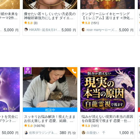
手紙や未来を
痩せたい若々しくいたい方必見の
クンダリーニレイキヒーリング
テーマ2件O
神秘祈祷強力にします ダイエッ
【ミレニアム】送ります ⭐浄化→
本音を自由に
ト 体型 食事制限なし↑運動一
チャクラ・性開花→ソウルメイト
5.0
(3)
5.0
(151)
切なし↑理想の姿へ導く
統合・覚醒→次元上昇⭐
5,000
5,000
5,000
実現サポート
HIKARI✨延長8月31日まで破格値引
rose marry〜ローズマリー
円
円
円
相談中
ントを完全に
スッキリお悩み解決！視えたまま
悩みが消えない現実の本当の原因
プラント全
お伝え致します 恋愛、結婚、人
を白龍霊視で視ます 恋愛・仕
解放・カルマ浄
間関係、仕事、人生、ペットの気
事・お金・人間関係｜流れを変え
5.0
(10076)
5.0
(101)
持ち等◎祈願付き
る次の一手を導きます
50,000
380
1,000
佐和ダウジング＆スピリットメンター
白龍使い 千
円
円
/分
円