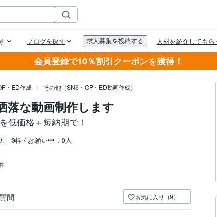
会員登録で10％割引クーポンを獲得！
OP・ED作成
その他（SNS・OP・ED動画作成）
お洒落な動画制作します
画を低価格＋短納期で！
3
枠 / お願い中：
0
人
り
3件
質問
お気に入り（9）