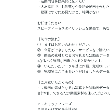
・活動内容を効果的に伝えたい

・人材採用で、お洒落な企業紹介動画を作りたい
・動画はすぐに必要だけど、時間がない…

お任せください！

スピーディー＆スタイリッシュな動画で、あなた
【制作の流れ】

①　まずはお問い合わせください。

②　合意ができましたら、サービスをご購入い
③　動画の素材となるお写真または動画データ
※なるべく鮮明な画像であると助かります。

④　いただいたデータを基に作画、完成物（デ
⑤　完成物にご了承をいただけましたらデータ
【ご用意いただくもの】

１．動画の素材となるお写真または動画データ

合計9個。できるだけ動画素材を使った方がスピ
２．キャッチフレーズ

単語または文節を合計9個。
