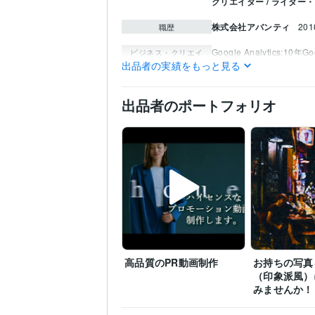
クリエイター / ライター
株式会社アバンティ
20
職歴
Google Analytics:10年
Go
ビジネス・クリエイ
ティブツール
出品者の実績をもっと見る
Lightroom:10年
Adobe Pr
Adobe After Effects:10年
出品者のポートフォリオ
イラスト作成・漫画制作
得意分野
経営、ビジネス、趣味
京都大学
1980年3月 ~ 
学歴
高品質のPR動画制作
お持ちの写真
（印象派風）
みませんか！