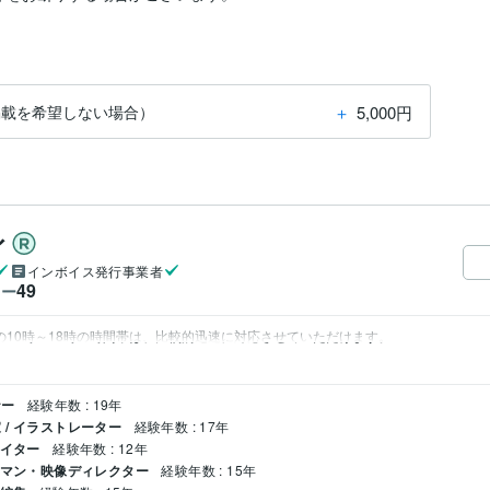
＋
5,000円
掲載を希望しない場合）
ィ
インボイス発行事業者
49
ワー
の10時～18時の時間帯は、比較的迅速に対応させていただけます。
ナー
経験年数 : 19年
/ イラストレーター
経験年数 : 17年
エイター
経験年数 : 12年
メラマン・映像ディレクター
経験年数 : 15年