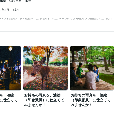
・編集
経験年数 : 15年
10年3月 ~ 現在
ogle Search Console:10年
ChatGPT:2年
Perplexity AI:2年
Midjourney:2年
DALL
emiere Pro:10年
DaVinci Resolve:5年
PowerDirector:10年
Adobe Illustrator:10
Wix:5年
WordPress:10年
Excel:30年
PowerPoint:30年
デジタル絵画・イラスト
動画制作・編集
1984年2月
を、油絵
お持ちの写真を、油絵
お持ちの写真を、油絵
に仕立てて
（印象派風）に仕立てて
（印象派風）に仕立てて
みませんか！
みませんか！