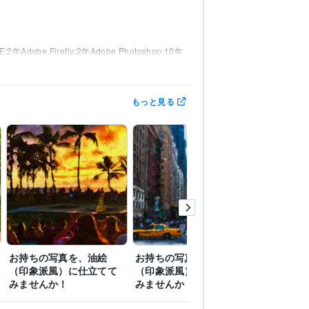
-E:2年
Adobe Firefly:2年
Adobe Photoshop:10年
年
Canva:5年
CLIP STUDIO PAINT:10年
もっと見る
お持ちの写真を、油絵
お持ちの写真を、油絵
お持ちの
（印象派風）に仕立てて
（印象派風）に仕立てて
（印象派
みませんか！
みませんか！
みません