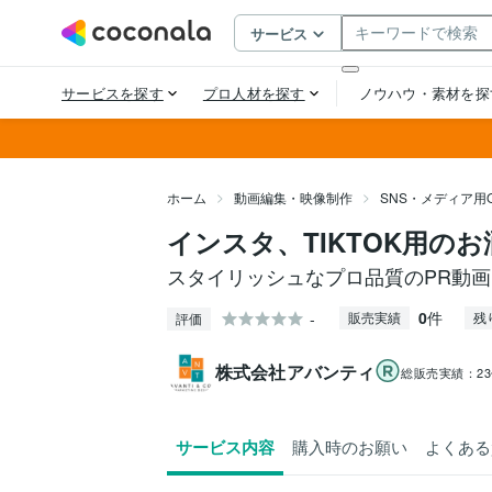
ホーム
動画編集・映像制作
SNS・メディア用
インスタ、TIKTOK用の
スタイリッシュなプロ品質のPR動
0
件
-
販売実績
残
評価
株式会社アバンティ
総販売実績：
2
サービス内容
購入時のお願い
よくある