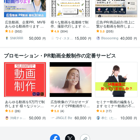
広告動画、企業PR、MV等
様々な動画を低価格で制
広告/PR/商品紹介/売上に
あらゆる動画作ります 初
作、撮影代行します ☆丁
繋がる動画を制作します
めての方も丁寧にサポー
寧且つ迅速な対応☆動画
企画構成からSNS・LP HP
5.0
(302)
4.9
(304)
5.0
(205)
ト！長尺PR/VP動画も承
を必要としている方へ
用動画まで最後まで丁寧
50,000
15,000
40,000
ります！
に対応！
SNKRRR
ワイ･スタジオ･ワークス
Blooooming
円
円
円
プロモーション・PR動画全般制作の定番サービス
あらゆる動画を5万円で制
広告映像のプロがオーダ
セミナー動画の編集をし
作します 様々なジャンル
ーメイドでPR動画作りま
ます セミナー動画の不要
に対応し、初めての方も
す CM,MVプロのモーショ
部分のカット・簡単なテ
5.0
(26)
5.0
(4)
4.9
(17)
サポートいたします。
ングラフィックでPR！
ロップ入れをします
50,000
60,000
10,000
沖縄チャンネル
JINGLE Biz
孝仁（たかひと）
円
円
円