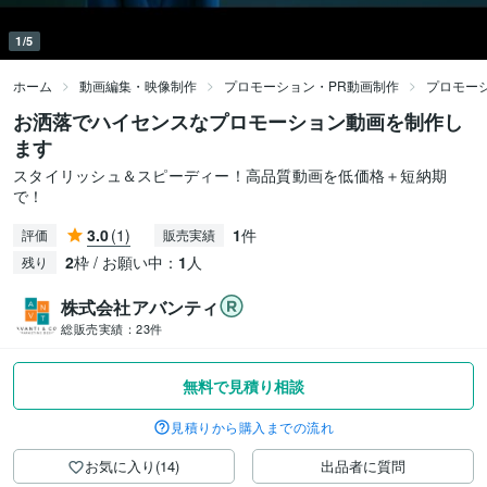
1/5
ホーム
動画編集・映像制作
プロモーション・PR動画制作
プロモー
お洒落でハイセンスなプロモーション動画を制作し
ます
スタイリッシュ＆スピーディー！高品質動画を低価格＋短納期
で！
3.0
(1)
1
件
評価
販売実績
2
枠 / お願い中：
1
人
残り
株式会社アバンティ
総販売実績：
23件
無料で見積り相談
見積りから購入までの流れ
お気に入り(14)
出品者に質問