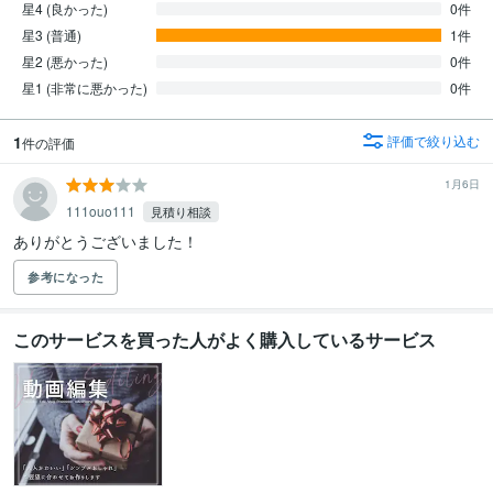
星4 (良かった)
0件
星3 (普通)
1件
星2 (悪かった)
0件
星1 (非常に悪かった)
0件
1
評価で絞り込む
件の評価
1月6日
111ouo111
見積り相談
ありがとうございました！
参考になった
このサービスを買った人がよく購入しているサービス