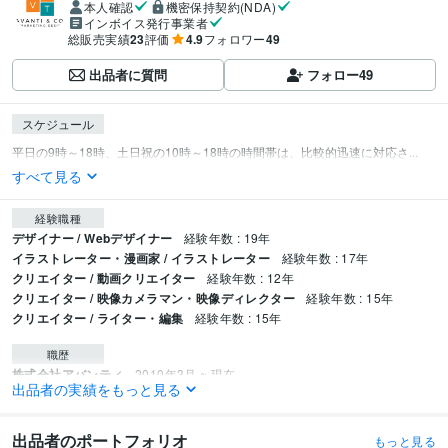
本人確認
機密保持契約(NDA)
インボイス発行事業者
総販売実績
23
評価
4.9
フォロワー
49
出品者に質問
フォロー
49
スケジュール
平日の9時～18時、土日祝の10時～18時の時間帯は、比較的迅速に対応さ...
すべて見る
経験職種
デザイナー / Webデザイナー
経験年数 : 19年
イラストレーター・漫画家 / イラストレーター
経験年数 : 17年
クリエイター / 動画クリエイター
経験年数 : 12年
クリエイター / 映像カメラマン・映像ディレクター
経験年数 : 15年
クリエイター / ライター・編集
経験年数 : 15年
職歴
株式会社アバンティ
2010年3月 ~ 現在
出品者の実績をもっと見る
ビジネス・クリエイティブツール
Google Analytics:10年
Google Search Console:10年
ChatGPT:2年
出品者のポートフォリオ
もっと見る