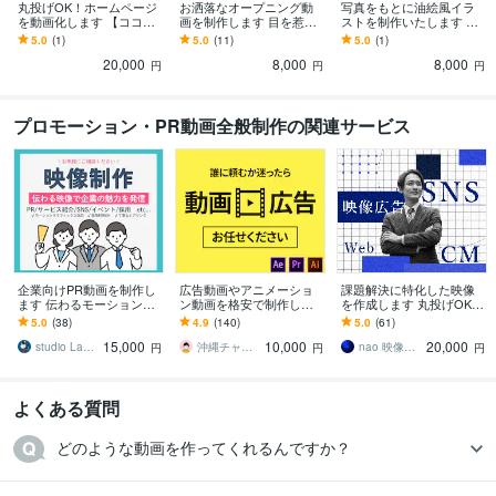
丸投げOK！ホームページ
お洒落なオープニング動
写真をもとに油絵風イラ
を動画化します 【ココナ
画を制作します 目を惹く
ストを制作いたします お
ラ限定】丸投げOK！プロ
お洒落なオープニング
持ちの写真を、「印象派
5.0
(1)
5.0
(11)
5.0
(1)
が作る企業PR動画
で、2ランク上の動画に！
風の油絵」にしてみませ
20,000
8,000
8,000
んか！
円
円
円
プロモーション・PR動画全般制作の関連サービス
企業向けPR動画を制作し
広告動画やアニメーショ
課題解決に特化した映像
ます 伝わるモーショング
ン動画を格安で制作しま
を作成します 丸投げOK
ラフィックス・丁寧なヒ
す 様々なジャンルに対応
個人・企業を問わず、
5.0
(38)
4.9
(140)
5.0
(61)
アリングで理想を形に
し、初めての方もサポー
様々なジャンルの動画を
15,000
10,000
20,000
トいたします。
制作
studio Lambo
沖縄チャンネル
nao 映像広告
円
円
円
よくある質問
どのような動画を作ってくれるんですか？