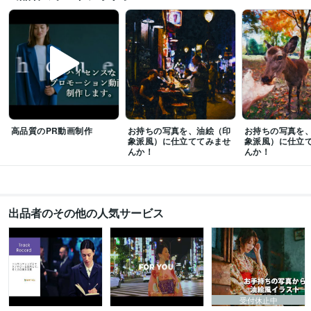
Perplexity AI:2年
Midjourney:2年
DALL-E:2年
Adobe Firefly:2年
Adobe Photoshop:10年
Lightroom:10年
Adobe Premiere Pro:10年
DaVinci Resolve:5年
PowerDirector:10年
Adobe Illustrator:10年
Canva:5年
CLIP STUDIO PAINT:10年
Adobe After Effects:10年
Wix:5年
WordPress:10年
Excel:30年
PowerPoint:30年
得意分野
イラスト作成・漫画制作
デジタル絵画・イラスト
動画制作・編集
経営、ビジネス、趣味
高品質のPR動画制作
お持ちの写真を、油絵（印
お持ちの写真を
学歴
象派風）に仕立ててみませ
象派風）に仕立
京都大学
1980年3月 ~ 1984年2月
んか！
んか！
出品者のその他の人気サービス
受付休止中