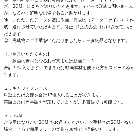
ズ、BGM、ロゴをお送りいただきます。※データ形式は問いません
が、なるべく鮮明な画像であると助かります。

④　いただいたデータを基に作画、完成物（データファイル）を作
成、送付させていただきます。修正は1度のみ受け付けさせていた
だきます。

⑤　完成物にご了承をいただけましたらデータ納品となります。

【ご用意いただくもの】

１．動画の素材となるお写真または動画データ

合計21個入ります。できるだけ動画素材を使った方がスピード感が
出ます。

２．キャッチフレーズ

単語または文節を合計17個入れることができます。

英語または日本語を想定していますが、多言語でも可能です。

３．BGM

ご使用になりたいBGM をお送りください。お手持ちのBGMがない
場合、当方で商用フリーの楽曲を無料でご提供いたします。
