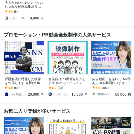
大人かわいい♪シンプルお
しゃれな動画編集承りま
す 自分らしさを引き立て
5.0
(8)
る/クオリティ重視の動画
8,000
を作ります
くわい｜動画編集者
円
プロモーション・PR動画全般制作の人気サービス
課題解決に特化した映像
企業向けPR動画を制作し
広告動画、企業PR、MV等
を作成します 丸投げOK
ます 伝わるモーショング
あらゆる動画作ります 初
個人・企業を問わず、
ラフィックス・丁寧なヒ
めての方も丁寧にサポー
5.0
(61)
5.0
(38)
5.0
(302)
様々なジャンルの動画を
アリングで理想を形に
ト！長尺PR/VP動画も承
20,000
15,000
50,000
制作
ります！
nao 映像広告
studio Lambo
SNKRRR
円
円
円
お気に入り登録が多いサービス