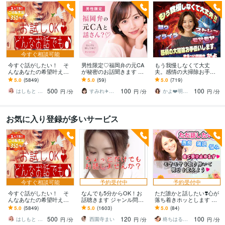
今すぐ相談可能
今すぐ話がしたい！ そ
男性限定♡福岡弁の元CA
もう我慢しなくて大丈
んなあなたの希望叶えま
が秘密のお話聞きます 雑
夫。感情の大掃除お手伝
す 今日あったことから深
談・趣味・恋愛・性の悩
いします 怒り/イライラ/モ
5.0
(5849)
5.0
(59)
5.0
(719)
刻な悩みまで☆何でも打
みなど…な〜んでも聞く
ヤモヤ/ストレス/焦り/感情
500
100
100
ち明けてください。
けんね！
爆発/本音
はしもと ゆっこ♡救急こころの相談室
すみれ✈️福岡弁の元CA
かよ❤️明日が少し楽しみになる場所
円
/分
円
/分
円
/分
お気に入り登録が多いサービス
今すぐ相談可能
予約受付中
予約受付中
今すぐ話がしたい！ そ
なんでも5分からOK！お
ただ誰かと話したい❣️心が
んなあなたの希望叶えま
話聴きます ジャンル問わ
落ち着きホッとします い
す 今日あったことから深
ずただちょっとだけ誰か
ますぐ話す/雑談/愚痴/何で
5.0
(5849)
5.0
(1603)
5.0
(84)
刻な悩みまで☆何でも打
と話したい人待ってます♪
も/結婚/恋愛/悩み/繊細
500
120
100
ち明けてください。
はしもと ゆっこ♡救急こころの相談室
西園寺まい
柊ちはる❤️主婦のお悩み相談Room❤️
円
/分
円
/分
円
/分