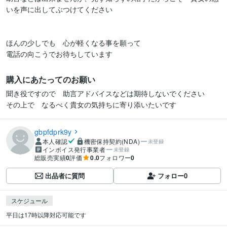
いを声に出してぶつけてください

ほんの少しでも　心が軽くなる事を願って

電話の向こうでお待ちしています
購入にあたってのお願い
聞き役ですので　助言アドバイスなどは期待しないでください

gbpfdprk9y
本人確認
機密保持契約(NDA)
未登録
インボイス発行事業者
未登録
総販売実績
0
評価
0.0
フォロワー
0
出品者に質問
フォロー
0
スケジュール
平日は17時以降対応可能です