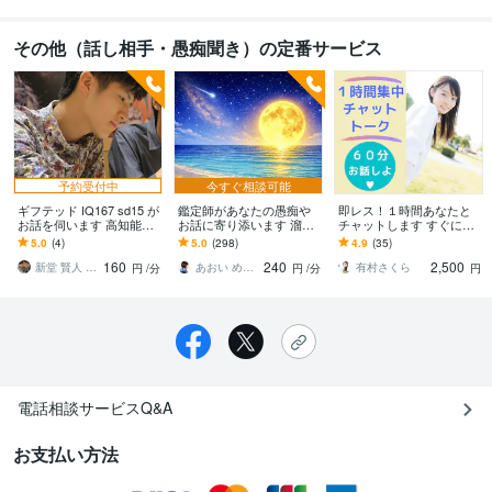
その他（話し相手・愚痴聞き）の定番サービス
予約受付中
今すぐ相談可能
ギフテッド IQ167 sd15 が
鑑定師があなたの愚痴や
即レス！１時間あなたと
お話を伺います 高知能・
お話に寄り添います 溜ま
チャットします すぐにお
論理的思考・自然科学の
ってしまった愚痴やお話
返事します！お話ししま
5.0
(4)
5.0
(298)
4.9
(35)
知見から問題解決へ
ししたいこと何でもどう
しょー２人だけのチャッ
160
240
2,500
ぞ
トです
新堂 賢人 METIQ会員
あおい めぐみ✴︎魂の声伝達屋さん
有村さくら
円
/分
円
/分
円
電話相談サービスQ&A
お支払い方法