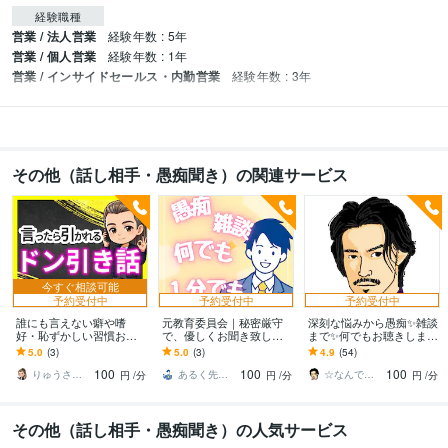
経験職種
営業 / 法人営業
経験年数 : 5年
営業 / 個人営業
経験年数 : 1年
営業 / インサイドセールス・内勤営業
経験年数 : 3年
その他（話し相手・愚痴聞き）の関連サービス
今すぐ相談可能
予約受付中
予約受付中
予約受付中
誰にも言えない癖や嗜
元教育委員会｜秘密厳守
深刻な悩みから愚痴✨雑談
好・恥ずかしい習慣お聴
で、優しくお聞き致しま
まで✨何でもお聴きします
きします 驚くことはあり
す ☘️１分お試し歓迎☘️愚
【心理系プロアドバイザ
5.0
(3)
5.0
(3)
4.9
(54)
ますが引きません☘真剣
痴聞き、電話悩み相談、
ー】が優しく傾聴しアド
100
100
100
に受け止めます✨
雑談、大歓迎！
バイスもします!
りゅうさく✨あなたに寄り添う公認心理師✨
あるく先生_教員採用試験・公務員試験対策
☆なんでも相談室よう☆
円
/分
円
/分
円
/分
その他（話し相手・愚痴聞き）の人気サービス