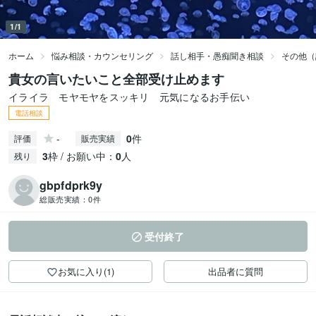
1/1
ホーム
悩み相談・カウンセリング
話し相手・愚痴聞き相談
その他（
貴女の言いたいこと全部受け止めます
イライラ モヤモヤをスッキリ 元気になるお手伝い
電話相談
-
0
件
評価
販売実績
3
枠 / お願い中：
0
人
残り
gbpfdprk9y
総販売実績：
0件
受付終了
お気に入り(1)
出品者に質問