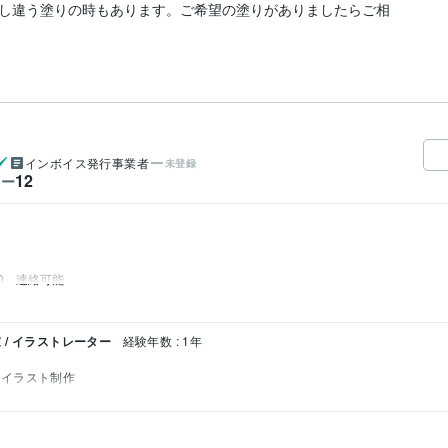
し違う塗りの時もあります。ご希望の塗りがありましたらご相
インボイス発行事業者
未登録
12
ワー
00　連絡可能
/ イラストレーター
経験年数 : 1年
イラスト制作