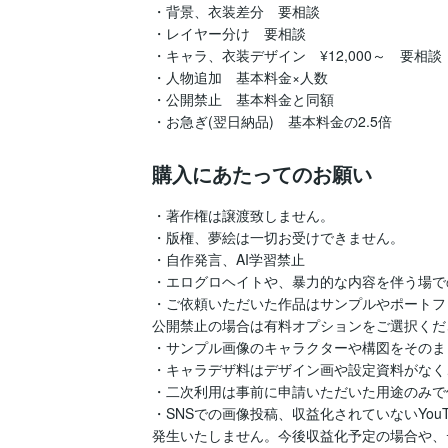
・背景、衣装差分　要相談

・レイヤー分け　要相談

・キャラ、衣装デザイン　¥12,000～　要相談

・人物追加　基本料金×人数

・公開禁止　基本料金と同額

・お急ぎ(翌日納品)　基本料金の2.5倍
購入にあたってのお願い
・著作権は譲渡致しません。

・版権、夢絵は一切お受けできません。

・自作発言、AI学習禁止

・エログロヘイトや、暴力的な内容を伴う場で
・ご依頼いただいた作品はサンプルやポートフ
公開禁止の場合は有料オプションをご選択くださ
・サンプル画像のキャラクターや構図をそのま
・キャラデザ料はデザイン画や設定資料がなく
・二次利用は事前に申請いただいた用途のみで
・SNSでの画像投稿、収益化されていないYo
発生いたしません。今後収益化予定の場合や、