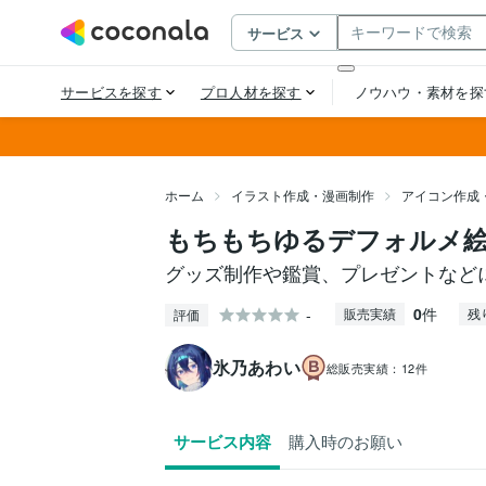
ホーム
イラスト作成・漫画制作
アイコン作成
もちもちゆるデフォルメ
グッズ制作や鑑賞、プレゼントなど
0
件
-
販売実績
残
評価
氷乃あわい
総販売実績：
12件
サービス内容
購入時のお願い