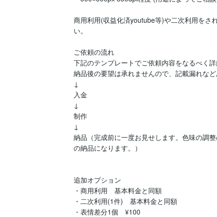
商用利用(収益化済youtube等)や二次利用
い。

ご依頼の流れ

下記のテンプレートでご依頼内容をなるべく詳
納品後の要望は承れませんので、記載漏れなど
↓

入金

↓

制作

↓

納品（完成前に一度お見せします。色味の調整
の納品になります。）

追加オプション

・商用利用　基本料金と同額

・二次利用(1件)　基本料金と同額

・表情差分1個　¥100
