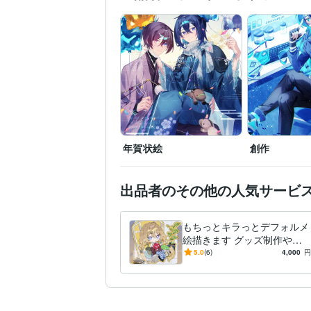
年賀状絵
創作
出品者のその他の人気サービ
もちっとキラっとデフォルメ
絵描きます グッズ制作や鑑
賞、プレゼントなどに！
5.0
(6)
4,000
円