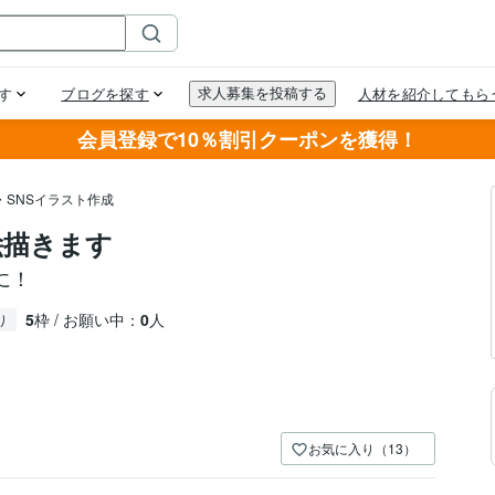
会員登録で10％割引クーポンを獲得！
・SNSイラスト作成
絵描きます
に！
5
枠 / お願い中：
0
人
り
お気に入り（13）