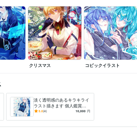
クリスマス
コピックイラスト
ス
淡く透明感のあるキラキライ
ラスト描きます 個人鑑賞や
プレゼント、NVイラストや
5.0
(4)
10,000
円
挿絵、アイコンなどに！