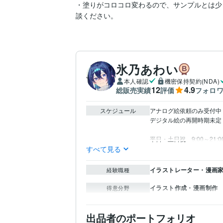
・塗りがコロコロ変わるので、サンプルとは少
談ください。
氷乃あわい
本人確認
機密保持契約(NDA)
12
4.9
総販売実績
評価
フォロ
スケジュール
アナログ絵依頼のみ受付中

デジタル絵の再開時期未定

平日・土日祝　9:00～21:
すべて見る
イラストレーター・漫画家 
経験職種
イラスト作成・漫画制作
得意分野
出品者のポートフォリオ