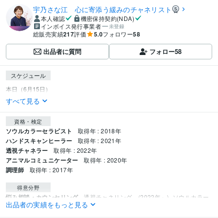
宇乃さな江 心に寄添う緩みのチャネリスト
本人確認
機密保持契約(NDA)
インボイス発行事業者
未登録
総販売実績
217
評価
5.0
フォロワー
58
出品者に質問
フォロー
58
スケジュール
すべて見る
資格・検定
ソウルカラーセラピスト
取得年 : 2018年
ハンドスキャンヒーラー
取得年 : 2021年
透視チャネラー
取得年 : 2022年
アニマルコミュニケーター
取得年 : 2020年
調理師
取得年 : 2017年
得意分野
悩み相談・カウンセリング
透視チャネリング　(2022年～)
ソウルカラー
出品者の実績をもっと見る
カード　(2019年～)
ハンドスキャンヒーリング(2021年～)
恋愛、抱えた悩み