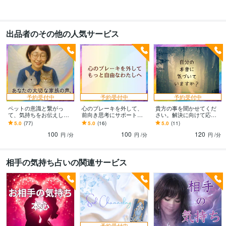
資産運用・副業の相談
ヒーリング、カード他
チャネリング
恋愛、人生
出品者のその他の人気サービス
語学力
英語
日常会話レベル
予約受付中
予約受付中
予約受付中
ペットの意識と繋がっ
心のブレーキを外して、
貴方の事を聞かせてくだ
て、気持ちをお伝えしま
前向き思考にサポートし
さい。解決に向けて応援
す ペットの気持ちを知っ
ます あなたの前向きな思
します 貴方の高次元の方
5.0
(77)
5.0
(16)
5.0
(11)
て、もっともっと絆を深
考が加速されます、一緒
と繋がって、メッセージ
100
100
120
めませんか？
に乗り越えましょう。
を降ろします。
円
/分
円
/分
円
/分
相手の気持ち占いの関連サービス
予約受付中