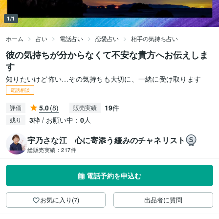
1/1
ホーム
占い
電話占い
恋愛占い
相手の気持ち占い
彼の気持ちが分からなくて不安な貴方へお伝えしま
す
知りたいけど怖い…その気持ちも大切に、一緒に受け取ります
電話相談
5.0
(8)
19
件
評価
販売実績
3
枠 / お願い中：
0
人
残り
宇乃さな江 心に寄添う緩みのチャネリスト
総販売実績：
217件
電話予約を申込む
お気に入り(7)
出品者に質問