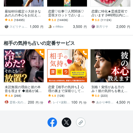
最短60分鑑定☆大好きな
恋愛♡仕事♡人間関係♡
恋愛に特化★霊感霊視で
あの人の本心をお伝えし
霊視タロットで占います
占います 24時間以内に返
ます 【詳細不要】好きな
霊視鑑定♡恋愛アドバイ
信、スピリチュアル鑑定
4.9
(16495)
5.0
(14406)
5.0
(11124)
人の本音と将来への思
ザーとして相手の心理も
1,000
3,500
2,000
い。私をどう思ってる？
詳しく解説します
スピリチュアルカウンセラー沙耶美
※ ririka※
新月リサ
円
円
円
相手の気持ち占いの定番サービス
未読無視の理由と彼の本
恋愛【相手の気持ち】心
別格！覚悟がある方の
音を視ます ◆連絡が減っ
理の裏まで深堀りして占
み！彼の気持ちを教えま
た理由と彼の本音を読み
います ☆大手の電話占い
す 恋愛成就へ導く特上級
4.9
(268)
4.9
(128)
5.0
(223)
解きます
会社所属鑑定士が、あな
鑑定～片想い・復縁・不
200
100
4,500
たの心を軽くします☆
倫・相性・未来～
霊視×光の柱 カルマ先生
レイ⭐波動をあげる占い☆開運カウンセラー
あかり✥特級星詠み占い師✥
円
/分
円
/分
円