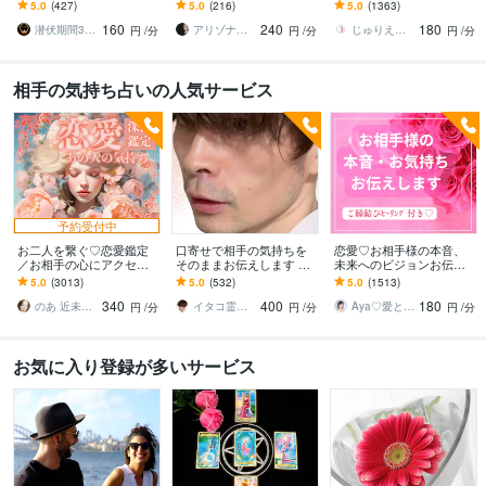
ます ◆元介護職。魂の声
ます 片思い、相手の気持
れた感情・今後の展開も
5.0
(427)
5.0
(216)
5.0
(1363)
を傾聴し実生活に活きる
ち、相性、未来、復縁、
徹底鑑定。願いを叶えた
160
240
180
鑑定をお届けします。
出会い、複雑恋愛など
いあなたへ。
潜伏期間30年の霊視・占術鑑定 ひのわ
アリゾナ鑑定★Ayumi～愛結実
じゅりえった✳︎GiulietTAROT
円
/分
円
/分
円
/分
相手の気持ち占いの人気サービス
予約受付中
お二人を繋ぐ♡恋愛鑑定
口寄せで相手の気持ちを
恋愛♡お相手様の本音、
／お相手の心にアクセス
そのままお伝えします 現
未来へのビジョンお伝え
します お相手の温度感／
状を把握し未来を切り開
します どんな関係でも細
5.0
(3013)
5.0
(532)
5.0
(1513)
片思い／複雑／復縁／遠
く方法を具体的にお伝え
密にお伝えします✨ツイン
340
400
180
距離／全世代鑑定中❣
します
レイ ソウルメイト
のあ 近未来鑑定師 TR OR LE
イタコ霊能者 豊珠
Aya♡愛と光のスピリチュアルガイド
円
/分
円
/分
円
/分
お気に入り登録が多いサービス