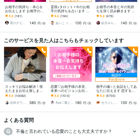
お相手の気持ち・本心を
霊視×タロット✧今のお相
お相手の本音と今の気持
お伝えします お相手の心
手の気持ちを占います 鑑
ちを深く読み解きます あ
の奥にある“まだ言葉にな
定＋輝石ヒーリングであ
なたがどう動けばいいか
5.0
(181)
5.0
(194)
5.0
(476)
らない想い”をお届けしま
なたの心の傷を癒します˖
まで具体的にお伝えしま
140
100
140
す
✧°
す。
星のナビゲーターSARA（サラ）
あいこ ✧占い×心のセラピー✧
結月みらい⭐未来を照らすタロットリーダー
円
/分
円
/分
円
/分
このサービスを見た人はこちらもチェックしています
相談中
予約受付中
スッキリお悩み解決！視
恋愛♡お相手様の本音、
相手の魂✨と会話をしてあ
えたままお伝え致します
未来へのビジョンお伝え
なたに伝えます 恋するあ
恋愛、結婚、人間関係、
します どんな関係でも細
なたに☘️最高のチャンス
5.0
(10082)
5.0
(1513)
5.0
(5703)
仕事、人生、ペットの気
密にお伝えします✨ツイン
を！
380
180
100
持ち等◎祈願付き
レイ ソウルメイト
佐和ダウジング＆スピリットメンター
Aya♡愛と光のスピリチュアルガイド
せろ☆しあり
円
/分
円
/分
円
/分
よくある質問
不倫と言われている恋愛のことも大丈夫ですか？