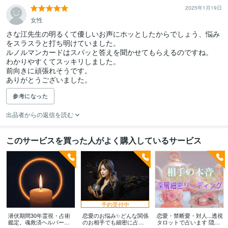
2025年1月19日
女性
さな江先生の明るくて優しいお声にホッとしたからでしょう、悩み
をスラスラと打ち明けていました。

ルノルマンカードはスパッと答えを聞かせてもらえるのですね。

わかりやすくてスッキリしました。

前向きに頑張れそうです。

ありがとうございました。
参考になった
出品者からの返信を読む
このサービスを買った人がよく購入しているサービス
予約受付中
潜伏期間30年霊視・占術
恋愛のお悩み✨どんな関係
恋愛・禁断愛・対人...透視
鑑定。魂救済ヘルパーし
のお相手でも細密に占い
タロットで占います 隠さ