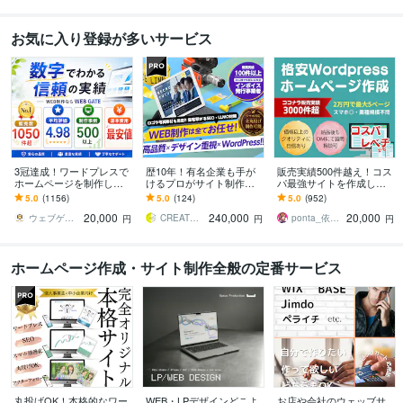
お気に入り登録が多いサービス
3冠達成！ワードプレスで
歴10年！有名企業も手が
販売実績500件越え！コス
ホームページを制作しま
けるプロがサイト制作し
パ最強サイトを作成しま
す WEB制作＆デザイン部
ます 初心者でも安心★ヒ
す 起業、副業、ブログ！
5.0
(1156)
5.0
(124)
5.0
(952)
門1位（販売数・評価数・
アリング重視・要望に沿
WPで更新楽々！オリジナ
20,000
240,000
20,000
お気に入り数）
って柔軟に対応可能
ルデザイン可能
ウェブゲート
CREATORSZERO
ponta_依頼多数のため返信遅れます
円
円
円
ホームページ作成・サイト制作全般の定番サービス
丸投げOK！本格的なワー
WEB・LPデザインどこよ
お店や会社のウェッブサ