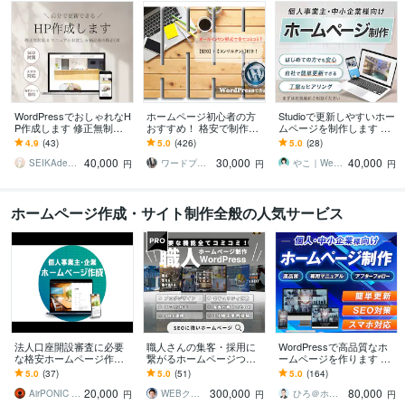
WordPressでおしゃれなH
ホームページ初心者の方
Studioで更新しやすいホー
P作成します 修正無制限
おすすめ！ 格安で制作し
ムページを制作します 中
で納得のいくデザインに
ます 追加料なし | スマホ
小企業様、小さなお店・
4.9
(43)
5.0
(426)
5.0
(28)
仕上げます。
対応、問い合わせ、ブロ
個人事業のための 伝わる
40,000
30,000
40,000
グ設置、SEO込
ホームページ
SEIKAdesign
ワードプレスPro
やこ｜Web制作｜Studio専門
円
円
円
ホームページ作成・サイト制作全般の人気サービス
法人口座開設審査に必要
職人さんの集客・採用に
WordPressで高品質なホ
な格安ホームページ作成
繋がるホームページつく
ームページを作ります シ
します 法人銀行口座開設
ります 大手ホームページ
ンプル/SEO/ホームペー
5.0
(37)
5.0
(51)
5.0
(164)
審査、webサイト作成、コ
制作会社で7年で200社以
ジ/おしゃれ/スタイリッシ
20,000
300,000
80,000
ーポレートサイトに
上の制作実績！
ュ
AirPONIC JOHN（ジョン）
WEBクリエイター ヨシ
ひろ＠ホームページ制作
円
円
円