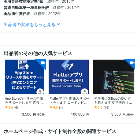
実用英語技能検定準1級
取得年 : 2015年
普通自動車第一種運転免許
取得年 : 2017年
食品衛生責任者
取得年 : 2022年
出品者の実績をもっと見る
プログラミング言語・フレームワーク
Dart:5年
Go:2年
Java:2年
PHP:1年
PL/SQL:1年
Python:2年
VB.NET:1年
Flask:2年
Flutter:5年
Gin:2年
Laravel:1年
Spring Boot:2年
Amazon Web Services:3年
Firebase:5年
Google Cloud Platform:5年
Microsoft Azure:2年
Oracle:1年
MySQL:5年
PostgreSQL:5年
SQLite:5年
出品者のその他の人気サービス
得意分野
生成AI活用・開発・制作
Google AI Essentials
App Storeのリリース申請
Flutterアプリ開発のサポー
初学者にGithubの使い方
をサポートします 直接リ
トをします コードレビュ
を教えます 初学者向けの
リース経験者のサポート
ーや機能開発を承ります
Githubのレクチャー
5.0
(6)
5.0
(1)
5.0
(15)
を受けれます！
3,500
100,000
3,500
円
/90分
円
円
/90分
ホームページ作成・サイト制作全般の関連サービス