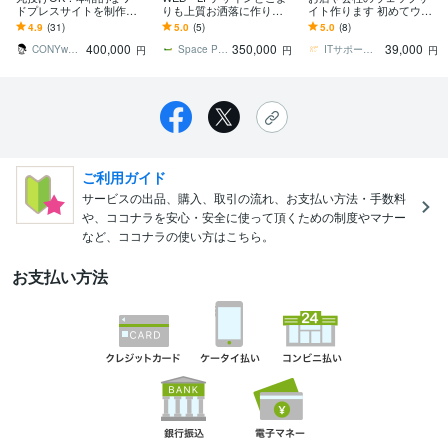
ドプレスサイトを制作し
りも上質お洒落に作りま
イト作ります 初めてウェ
ます 画像作成も料金内！
す デザインやUIを変える
ブサイトを運用する人を
4.9
(31)
5.0
(5)
5.0
(8)
納品後アフターフォロー1
と圧倒的に他と差がつ
応援します
400,000
350,000
39,000
ヶ月
く！
CONYworks
Space Production
ITサポーターKUMA222
円
円
円
ご利用ガイド
サービスの出品、購入、取引の流れ、お支払い方法・手数料
や、ココナラを安心・安全に使って頂くための制度やマナー
など、ココナラの使い方はこちら。
お支払い方法