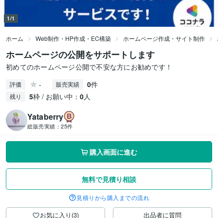
1/1
ホーム
Web制作・HP作成・EC構築
ホームページ作成・サイト制作
ホームページの公開をサポートします
初めてのホームページ公開で不安な方にお勧めです！
-
0
件
評価
販売実績
5
枠 / お願い中：
0
人
残り
Yataberry
総販売実績：
25件
購入画面に進む
無料で見積り相談
見積りから購入までの流れ
お気に入り(3)
出品者に質問