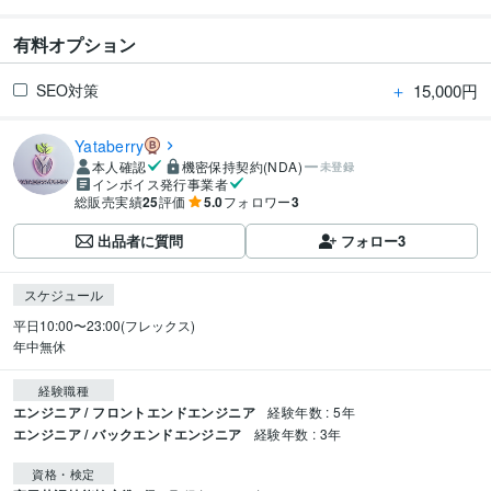
有料オプション
＋
15,000円
SEO対策
Yataberry
本人確認
機密保持契約(NDA)
未登録
インボイス発行事業者
総販売実績
25
評価
5.0
フォロワー
3
出品者に質問
フォロー
3
スケジュール
平日10:00〜23:00(フレックス)

年中無休
経験職種
エンジニア / フロントエンドエンジニア
経験年数 : 5年
エンジニア / バックエンドエンジニア
経験年数 : 3年
資格・検定