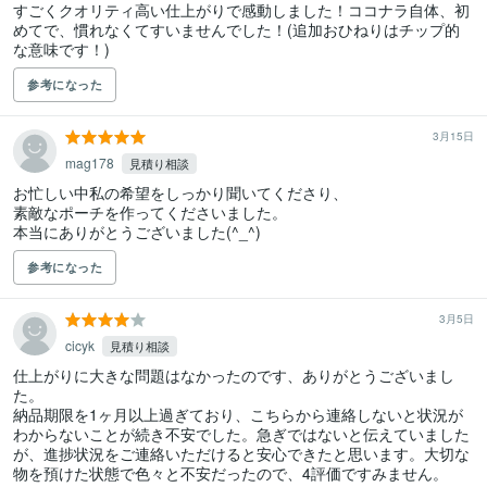
すごくクオリティ高い仕上がりで感動しました！ココナラ自体、初
めてで、慣れなくてすいませんでした！(追加おひねりはチップ的
な意味です！)
参考になった
3月15日
mag178
見積り相談
お忙しい中私の希望をしっかり聞いてくださり、

素敵なポーチを作ってくださいました。

本当にありがとうございました(^_^)
参考になった
3月5日
cicyk
見積り相談
仕上がりに大きな問題はなかったのです、ありがとうございまし
た。

納品期限を1ヶ月以上過ぎており、こちらから連絡しないと状況が
わからないことが続き不安でした。急ぎではないと伝えていました
が、進捗状況をご連絡いただけると安心できたと思います。大切な
物を預けた状態で色々と不安だったので、4評価ですみません。