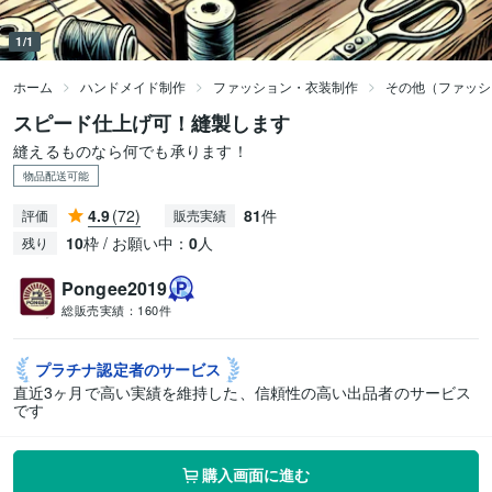
1/1
ホーム
ハンドメイド制作
ファッション・衣装制作
その他（ファッシ
スピード仕上げ可！縫製します
縫えるものなら何でも承ります！
物品配送可能
4.9
(72)
81
件
評価
販売実績
10
枠 / お願い中：
0
人
残り
Pongee2019
総販売実績：
160件
プラチナ認定者の
サービス
直近3ヶ月で高い実績を維持した、信頼性の高い出品者のサービス
です
購入画面に進む