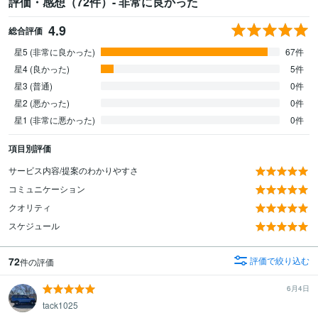
評価・感想（72件）- 非常に良かった
4.9
総合評価
星5 (非常に良かった)
67件
星4 (良かった)
5件
星3 (普通)
0件
星2 (悪かった)
0件
星1 (非常に悪かった)
0件
項目別評価
サービス内容/提案のわかりやすさ
コミュニケーション
クオリティ
スケジュール
72
評価で絞り込む
件の評価
6月4日
tack1025