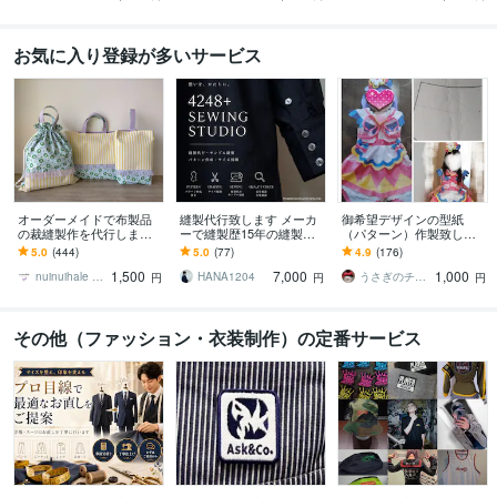
お気に入り登録が多いサービス
オーダーメイドで布製品
縫製代行致します メーカ
御希望デザインの型紙
の裁縫製作を代行します
ーで縫製歴15年の縫製士
（パターン）作製致しま
裁縫苦手な方や、お忙し
が縫製のお手伝いをいた
す ご希望のレディース.メ
5.0
(444)
5.0
(77)
4.9
(176)
い方のお手伝い♡入園入
します
ンズ.ベビー.チャイルド、
1,500
7,000
1,000
学準備など
バック型紙
nuinuihale のあえぺ
HANA1204
うさぎのチクチク工房
円
円
円
その他（ファッション・衣装制作）の定番サービス