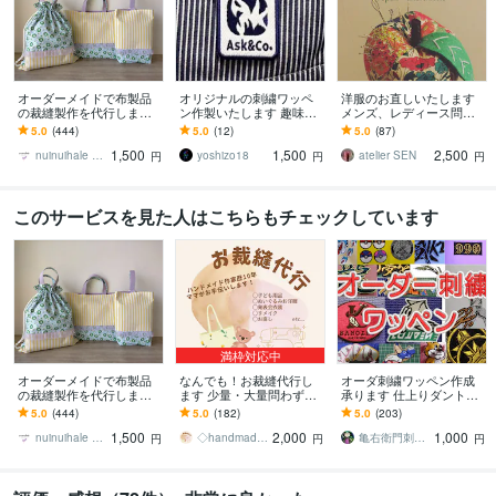
オーダーメイドで布製品
オリジナルの刺繍ワッペ
洋服のお直しいたします
の裁縫製作を代行します
ン作製いたします 趣味・
メンズ、レディース問わ
裁縫苦手な方や、お忙し
スポーツまで、あなたイ
ず、お洋服全般のお直し
5.0
(444)
5.0
(12)
5.0
(87)
い方のお手伝い♡入園入
メージを刺繍ワッペンに
を承ります！
1,500
1,500
2,500
学準備など
します。
nuinuihale のあえぺ
yoshizo18
atelier SEN
円
円
円
このサービスを見た人はこちらもチェックしています
満枠対応中
オーダーメイドで布製品
なんでも！お裁縫代行し
オーダ刺繍ワッペン作成
の裁縫製作を代行します
ます 少量・大量問わず。
承ります 仕上りダントツ
裁縫苦手な方や、お忙し
代わりにお作りします！
な亀右衛門刺しゅう工房
5.0
(444)
5.0
(182)
5.0
(203)
い方のお手伝い♡入園入
です。
1,500
2,000
1,000
学準備など
nuinuihale のあえぺ
◇handmade作家ママ◇kata
亀右衛門刺しゅう工房
円
円
円