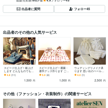
総販売実績
160
評価
4.9
フォロワー
45
出品者に質問
フォロー
45
出品者のその他の人気サービス
スピード仕上げ！裾上げ
スピード仕上げ！通園・
ウェディングリメイク承
します どんなものでも裾
通学グッズ作ります ご入
ります 思い出のベールリ
上げ、丈つめします！
園、ご入学準備のお手伝
メイクします♡
4.8
(11)
5.0
(4)
4.0
(1)
い致します！
1,500
1,000
2,500
円
円
円
その他（ファッション・衣装制作）の関連サービス