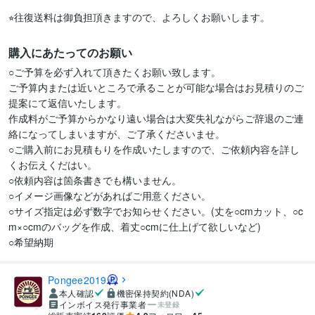
購入にあたってのお願い
○ご予算を必ず入れて頂きたくお願い致します。

ご予算内または近いところで承ることが可能な場合はお見積りのご
提案にて返信いたします。

作成料がご予算からかなり遠い場合は大変失礼ながらご辞退のご連
絡になってしまいますが、ご了承くださいませ。

○ご購入前にお見積もりを作成いたしますので、ご依頼内容を詳し
くお伝えくだはい。

○依頼内容は箇条書きでも構いません。

○イメージ画像などがあればご用意ください。

○サイズ指定は必ず数字でお知らせください。(丈を○cmカット、○c
m×○cmのバッグを作成、着丈○cmに仕上げて欲しいなど)

○希望納期
Pongee2019
本人確認
機密保持契約(NDA)
インボイス発行事業者
未登録