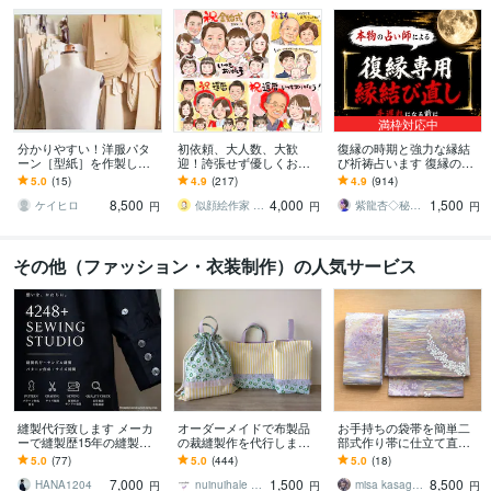
満枠対応中
分かりやすい！洋服パタ
初依頼、大人数、大歓
復縁の時期と強力な縁結
ーン［型紙］を作製しま
迎！誇張せず優しくお描
び祈祷占います 復縁の時
す 個人デザインから工業
きします 古希、還暦や敬
期を霊視し、早めるアド
5.0
(15)
4.9
(217)
4.9
(914)
パターンまで対応可能！
老、父母の日、大切な家
バイス、強力な縁結び祈
8,500
4,000
1,500
トワルチェック込み
族への想いを形にします
祷。
ケイヒロ
似顔絵作家 mogu
紫龍杏◇秘伝の縁結び祈祷師
円
円
円
その他（ファッション・衣装制作）の人気サービス
縫製代行致します メーカ
オーダーメイドで布製品
お手持ちの袋帯を簡単二
ーで縫製歴15年の縫製士
の裁縫製作を代行します
部式作り帯に仕立て直し
が縫製のお手伝いをいた
裁縫苦手な方や、お忙し
ます 作り帯が一本あれば
5.0
(77)
5.0
(444)
5.0
(18)
します
い方のお手伝い♡入園入
着物へのハードルはグッ
7,000
1,500
8,500
学準備など
と下がります
HANA1204
nuinuihale のあえぺ
misa kasagami
円
円
円