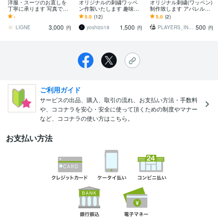
洋服・スーツのお直しを
オリジナルの刺繍ワッペ
オリジナル刺繍(ワッペン)
丁寧に承ります 写真で事
ン作製いたします 趣味・
制作致します アパレルや
前見積り。体型と用途に
スポーツまで、あなたイ
アイドル様に大人気です
-
5.0
(12)
5.0
(2)
合わせて最適に補正しま
メージを刺繍ワッペンに
3,000
1,500
500
す
します。
LIGNE
yoshizo18
PLAYERS_INFO
円
円
円
ご利用ガイド
サービスの出品、購入、取引の流れ、お支払い方法・手数料
や、ココナラを安心・安全に使って頂くための制度やマナー
など、ココナラの使い方はこちら。
お支払い方法