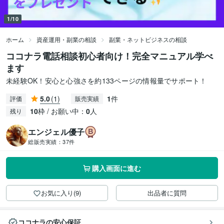
1/10
ホーム
資産運用・副業の相談
副業・ネットビジネスの相談
ココナラ電話相談初心者向け！完全マニュアル学べ
ます
未経験OK！安心と心強さを約133ページの情報量でサポート！
5.0
(1)
1
件
評価
販売実績
10
枠 / お願い中：
0
人
残り
エンジェル優子
総販売実績：
37件
購入画面に進む
お気に入り(9)
出品者に質問
ココナラの安心保証