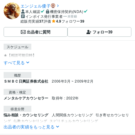
エンジェル優子
本人確認
機密保持契約(NDA)
インボイス発行事業者
未登録
総販売実績
37
評価
4.9
フォロワー
39
出品者に質問
フォロー
39
スケジュール
すべて見る
職歴
ＳＭＢＣ日興証券株式会社
2006年3月 ~ 2009年2月
資格・検定
メンタルケアカウンセラー
取得年 : 2022年
得意分野
悩み相談・カウンセリング
人間関係カウンセリング
引き寄せカウンセリ
ング
仏教カウンセリング
スピリチュルカウンセリング
出品者の実績をもっと見る
カウンセラー
学習指導・資格・キャリア相談
ダイエットコーチング
子育てコーチング