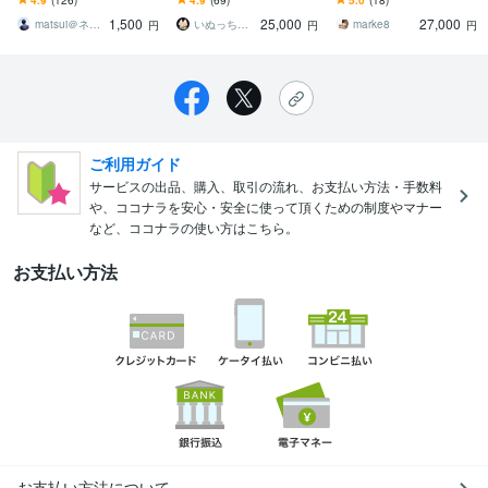
てる商品リストを真似す
まで。AIに作れないプロ
特価対象】35,000円→27,
1,500
25,000
27,000
るだけです！
品質の専用商品を
000円
matsui＠ネット副業専門家
いぬっち＠コンテンツ×仕組み化副業のプロ
marke8
円
円
円
ご利用ガイド
サービスの出品、購入、取引の流れ、お支払い方法・手数料
や、ココナラを安心・安全に使って頂くための制度やマナー
など、ココナラの使い方はこちら。
お支払い方法
お支払い方法について