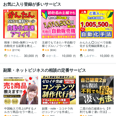
お気に入り登録が多いサービス
簡単！SNS×無料ツールで
主婦でもできた✨半自動で
かんたん⭕️コピペで自動
自動化する副業を教えま
稼ぐズルいノウハウ教え
化する究極副業教えます
す 【マンツーマンサポー
ます 3ステップで作成可
超ずるい⚠️スキル経験ゼ
5.0
(2174)
4.9
(934)
4.9
(652)
ト】3ステップ作業！仕組
能！ほぼ放置で稼ぐ前代
ロでもできる新世代の手
30,000
10,000
10,000
みを増産で加速化
未聞のおすすめ副業！
法【超入門編】
ミヤさん【ネットで月収450万円達成】
ゆき✨主婦でも月収100万円✨
しみずや＠自動化月収100万円
円
円
円
副業・ネットビジネスの相談の定番サービス
中国輸入で売上UPするメ
副業・note・ココナラ向
二度の自己破産から【不
ルカリ商品•セラー教えま
けコンテンツを作成しま
利でも稼ぐ凄い方法】教
す 優良セラー150名/売れ
す 構成・文章・デザイン
えます ■■【8月限定｜大
4.9
(126)
4.9
(69)
5.0
(18)