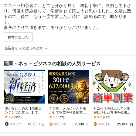
ココナラ初心者に、とても分かり易く、親切丁寧に、説明して下さ
り、何度も読み返して、学習させて頂こうと思いました。文章に残
るので、後で、もう一度学習したい時に、読めるので、助かりま
す。

参考にさせて頂きます。ありがとうございました。
参考になった
出品者からの返信を読む
副業・ネットビジネスの相談の人気サービス
働かないための【未来コ
全自動！メカにゃんを働
社畜生活を脱出して人生
ンテンツ起業ラボ】であ
かせて収益を得る副業教
好転させた方法を公開し
ります 初心者副業→スモ
えます スマホ１台｜超初
ます ツールで自動化→底
5.0
(333)
5.0
(77)
5.0
(435)
ール起業×実践AIスキル獲
心者向け｜放置型副業｜
辺人生から解放されて理
80,000
32,000
25,000
得／自動／スマホ
自動コンテンツ販売
想の生活♪
未来｜コンテンツ起業ラボ
稼がせ屋まさる｜プロマーケター｜２冠達成
南国【おうち副業で月収100万】
円
円
円