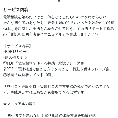
サービス内容
電話相談を始めたいけど、何をどうしたらいいのかわからない…。

そんな初心者のあなたを、専業主婦の私でもたった開始2か月で5桁
売上げを達成した手法をご紹介させて頂き、全面的サポートする為
の「電話相談初心者完全マニュアル」を作成しました(^^)

【サービス内容】

◉PDF133ページ

◉購入特典３つ

①PDF「電話相談で使える共感・承認フレーズ集」

➁PDF「電話相談で使える安心を与える・行動を促すフレーズ集」

③動画「成功者マインド10選」

学歴ゼロ・経験ゼロ・実績ゼロの専業主婦の私ができたのですか
ら、実践さえすればあなたも実現できるはずです！

★マニュアル内容☟

1. 初心者でも迷わない！電話相談の出品方法を徹底解説
