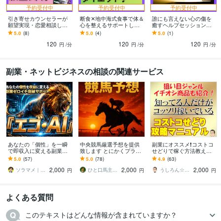
予約受付中
予約受付中
予約受付中
引き寄せカウンセラーが
断食✕地中海式食事で体＆
誰にも言えない心の傷を
願望実現・恋愛相談しま
心を整えるサポートしま
癒すヘルプセッションし
す スピリチュアルな視点
す 地中海式ファスティン
ます 闇を語り、心に光を
5.0
(8)
5.0
(4)
5.0
(1)
で願望実現の方法や恋愛
グでリバウンドせず体も
灯す 過去の自分を癒
120
120
120
相談に寄り添います
心も喜ぶ美習慣✨
し、自他ともに許す旅へ
円
/分
円
/分
円
/分
副業・ネットビジネスの相談の関連サービス
あなたの「個性」を一瞬
中央競馬厳選予想を提供
副業にオススメ❗コストコ
で即収入に変える副業教
致します とにかくプラス
せどりで稼ぐ方法教えま
えます 在宅｜スマホ｜自
収支を目指している方へ
す ✅狙い目のジャンル✅
5.0
(57)
5.0
(78)
4.9
(63)
動化｜おすすめ｜主婦｜
イチオシの商品を画像付
2,000
2,000
2,000
アドバイス｜PC苦手
きで公開❗
ソラマメ｜お昼休みにAI副業で稼ぐ管理職
ひと口馬主の隠れ家
うしろん☆ネット副業＆トレードツール制作
円
円
円
よくある質問
このテキストはどんな情報が含まれていますか？