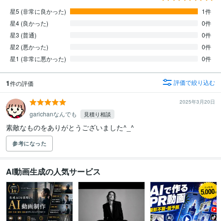
星5 (非常に良かった)
1件
星4 (良かった)
0件
星3 (普通)
0件
星2 (悪かった)
0件
星1 (非常に悪かった)
0件
1
評価で絞り込む
件の評価
2025年3月20日
garichanなんでも
見積り相談
素敵なものをありがとうございました^_^
参考になった
AI動画生成の人気サービス