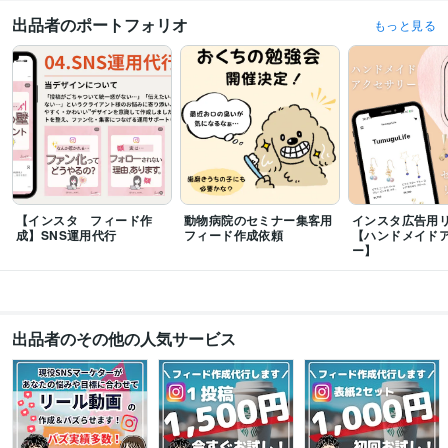
出品者のポートフォリオ
もっと見る
ビジネス・クリエイティブツール
WordPress:4年
ペライチ:0年
Access:1年
Excel:2年
Google サイト:0年
Google スプレッドシート:1年
Google スライド:0年
Google ドキュメント:1年
Keynote:2年
Numbers:1年
Pages:3年
PowerPoint:5年
Word:5年
BASE:0年
freee:2年
Google Analytics:1年
Google Search Console:1年
ChatGPT:1年
CapCut:1年
Canva:3年
得意分野
集客・マーケティング相談
SNS運用
Instagram
ガジェット
コーヒー
スポーツ
【インスタ フィード作
動物病院のセミナー集客用
インスタ広告用
Web制作・HP作成・EC構築
Webサイト制作・Webデザイン
成】SNS運用代行
フィード作成依頼
【ハンドメイド
ー】
学歴
東北工業大学
2012年3月 ~ 2015年2月
出品者のその他の人気サービス