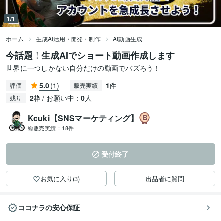
1/1
ホーム
生成AI活用・開発・制作
AI動画生成
今話題！生成AIでショート動画作成します
世界に一つしかない自分だけの動画でバズろう！
5.0
(1)
1
件
評価
販売実績
2
枠 / お願い中：
0
人
残り
Kouki【SNSマーケティング】
総販売実績：
18件
受付終了
お気に入り(3)
出品者に質問
ココナラの安心保証