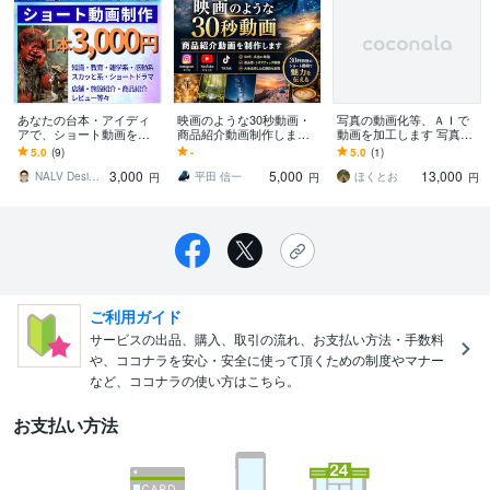
あなたの台本・アイディ
映画のような30秒動画・
写真の動画化等、ＡＩで
アで、ショート動画を作
商品紹介動画制作します
動画を加工します 写真の
ります 丸投げもOK！台本
ポートフォリオ型の30秒
動画化、ディープフェイ
5.0
(9)
-
5.0
(1)
や写真からAI動画作成・
前後の動画を制作いたし
クその他ＡＩで動画を加
3,000
5,000
13,000
音声や編集まで完結
ます
工します。
NALV Design Lab
平田 信一
ほくとお
円
円
円
ご利用ガイド
サービスの出品、購入、取引の流れ、お支払い方法・手数料
や、ココナラを安心・安全に使って頂くための制度やマナー
など、ココナラの使い方はこちら。
お支払い方法