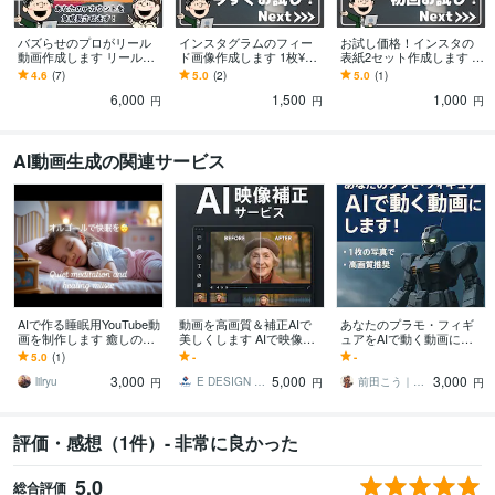
バズらせのプロがリール
インスタグラムのフィー
お試し価格！インスタの
動画作成します リール動
ド画像作成します 1枚¥15
表紙2セット作成します 格
画作成からバズるプロモ
00！canva proで作成
安で作成！あなたのアカ
4.6
(7)
5.0
(2)
5.0
(1)
ーションまで担当しま
ウントも宣伝します！
6,000
1,500
1,000
す！
円
円
円
AI動画生成の関連サービス
AIで作る睡眠用YouTube動
動画を高画質＆補正AIで
あなたのプラモ・フィギ
画を制作します 癒しの音
美しくします AIで映像の
ュアをAIで動く動画にし
楽と映像をAIで丁寧に制
悩みをまとめて解決しま
ます “あの瞬間”を映像
5.0
(1)
-
-
作！著作権譲渡！
す
に。作品が動き出す、AI
3,000
5,000
3,000
映像体験をお届け！
lilryu
E DESIGN KOBE
前田こう｜AI動画の始め方・制作サポート
円
円
円
評価・感想（1件）- 非常に良かった
5.0
総合評価