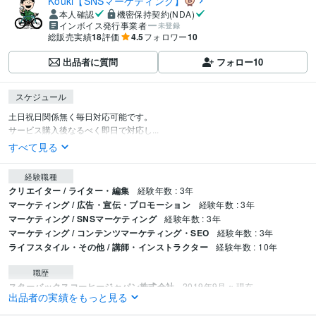
Kouki【SNSマーケティング】
本人確認
機密保持契約(NDA)
インボイス発行事業者
未登録
総販売実績
18
評価
4.5
フォロワー
10
出品者に質問
フォロー
10
スケジュール
土日祝日関係無く毎日対応可能です。

サービス購入後なるべく即日で対応し...
すべて見る
経験職種
クリエイター / ライター・編集
経験年数 : 3年
マーケティング / 広告・宣伝・プロモーション
経験年数 : 3年
マーケティング / SNSマーケティング
経験年数 : 3年
マーケティング / コンテンツマーケティング・SEO
経験年数 : 3年
ライフスタイル・その他 / 講師・インストラクター
経験年数 : 10年
職歴
スターバックスコーヒージャパン株式会社
2019年9月 ~ 現在
出品者の実績をもっと見る
株式会社ルネサンス
2012年1月 ~ 2018年8月
セントラルスポーツ株式会社
2017年8月 ~ 2020年7月