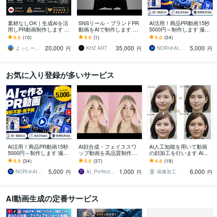
素材なしOK｜生成AIを活
SNSリール・ブランドPR
AI活用！商品PR動画15秒
用しPR動画制作します ア
動画をAIで制作します 見
5000円～制作します 撮影
イデア0から企画、生成、
終わった瞬間、ブランド
不要！商品画像1枚から15
5.0
(10)
5.0
(1)
5.0
(34)
編集、納品までをサポー
の香りが残る30秒
秒PR動画を最短2日納品
20,000
35,000
5,000
トします
よっしー｜動画制作・映像クリエイター
KHZ ART
NORI＠AI動画クリエーター
円
円
円
お気に入り登録が多いサービス
AI活用！商品PR動画15秒
AI顔合成・フェイススワ
AI人工知能を用いて動画
5000円～制作します 撮影
ップ動画を高品質制作し
の顔加工を行います AIデ
不要！商品画像1枚から15
ます ディープフェイク・
ィープフェイク技術を用
5.0
(34)
5.0
(37)
4.8
(19)
秒PR動画を最短2日納品
顔入れ替え・AI美女化対
いた動画の顔加工を行い
5,000
1,000
6,000
応
ます。
NORI＠AI動画クリエーター
AI_Perfect_Master
画像加工
円
円
円
AI動画生成の定番サービス