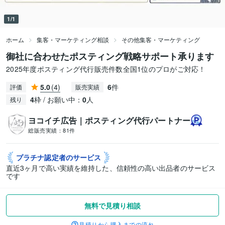
1/1
ホーム
集客・マーケティング相談
その他集客・マーケティング
御社に合わせたポスティング戦略サポート承ります
2025年度ポスティング代行販売件数全国1位のプロがご対応！
5.0
(4)
6
件
評価
販売実績
4
枠 / お願い中：
0
人
残り
ヨコイチ広告｜ポスティング代行パートナー
総販売実績：
81件
プラチナ認定者の
サービス
直近3ヶ月で高い実績を維持した、信頼性の高い出品者のサービス
です
無料で見積り相談
見積りから購入までの流れ