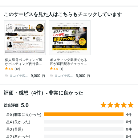
このサービスを見た人はこちらもチェックしています
個人経営ポスティング屋
ポスティング業者である
がポスティング代行承り
私が巡回配布チェック承
ます 神奈川・都内エリア
ります ポスティングのプ
5.0
(42)
5.0
(4)
対応！エリアに合わせた
ロだから分かる配布の品
9,000
5,000
効果的なポスティング
質と精度をご報告
ヨコイチ広告｜ポスティング代行パートナー
ヨコイチ広告｜ポスティング代行パートナー
円
円
評価・感想（4件）- 非常に良かった
5.0
総合評価
星5 (非常に良かった)
4件
星4 (良かった)
0件
星3 (普通)
0件
星2 (悪かった)
0件