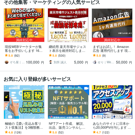
その他集客・マーケティングの人気サービス
満枠対応中
満枠対応中
現役WEBマーケターが集
継続用 楽天市場サジェス
まずはお試し！ Amazon
客をお手伝いします 16の
ト表示を維持対応します
広告 運用代行します 現役
ノウハウから御社に合っ
成果達成後の表示維持・
の1,000万円運用者があな
5.0
(92)
5.0
(530)
5.0
(9)
た方法と戦略を進呈！！
再対応を行います
たの商品の魅力を伝えま
100,000
5,000
50,000
す！
ぞろ屋｜勝てるホームページ作成会社
別所 誠人
せり｜Web広告サポート・運用相談
円
円
円
お気に入り登録が多いサービス
極秘の【濃い見込み客リ
NFTアート作成、 解説、
あなたのサイトに日本か
スト収集法】を3種類教え
出品、販売コンサルしま
ら20,000PV付与します サ
ます ■【広告費ゼロで収
す ●NFT取引経験5年・日
イト・ブログのアクセス
4.8
(126)
5.0
(52)
4.7
(122)