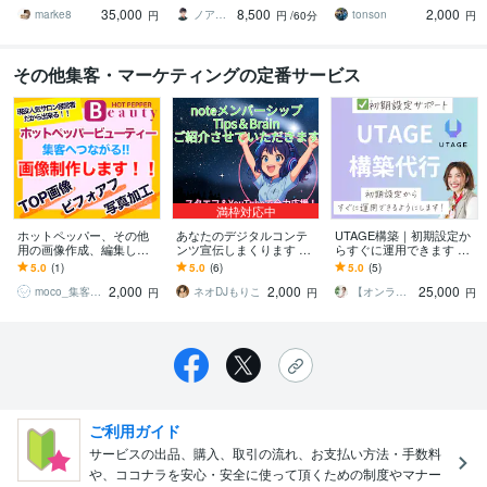
集】応援キャンペーン！
英バイリンガルのプロが
アップをサポートしま
35,000
8,500
2,000
サポート●
す！
marke8
ノア・Noa
tonson
円
円
/60分
円
その他集客・マーケティングの定番サービス
満枠対応中
ホットペッパー、その他
あなたのデジタルコンテ
UTAGE構築｜初期設定か
用の画像作成、編集しま
ンツ宣伝しまくります Tip
らすぐに運用できます UT
す お試し価格！掲載に合
sやBrain、Kindleなどを宣
AGE導入から構築まで一
5.0
(1)
5.0
(6)
5.0
(5)
った画像を分かりやすく
伝します！
気に仕組み化をサポー
2,000
2,000
25,000
制作！
ト！
moco_集客できるwebデザイン
ネオDJもりこ
【オンライン秘書・UTAGE構築】なつみ
円
円
円
ご利用ガイド
サービスの出品、購入、取引の流れ、お支払い方法・手数料
や、ココナラを安心・安全に使って頂くための制度やマナー