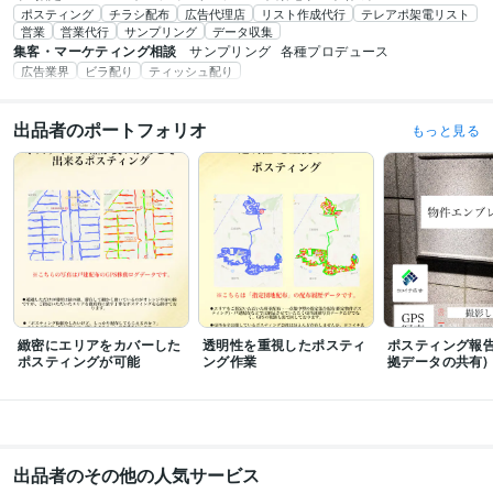
ポスティング
チラシ配布
広告代理店
リスト作成代行
テレアポ架電リスト
営業
営業代行
サンプリング
データ収集
集客・マーケティング相談
サンプリング
各種プロデュース
広告業界
ビラ配り
ティッシュ配り
出品者のポートフォリオ
もっと見る
緻密にエリアをカバーした
透明性を重視したポスティ
ポスティング報告
ポスティングが可能
ング作業
拠データの共有)
出品者のその他の人気サービス