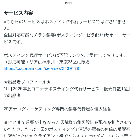
サービス内容
※こちらのサービスはポスティング代行サービスではございませ
ん。

全国対応可能なチラシ集客(ポスティング・ビラ配り)サポートサー
ビスです。

ポスティング代行サービスは下記リンク先で受付しております。

https://coconala.com/services/3439179
★出品者プロフィール★

1⃣【2025年度ココナラポスティング代行サービス・販売件数1位】
の出品者

2⃣アナログマーケティング専門の集客代行屋を個人経営

3⃣これまで反響が出なかった店舗様の集客設計＆配布を担当させて
いただき、たった1回のポスティングで直近の配布の何倍の反響率
に繋がったのかクライアント様ですらすぐに分からないくらい売上