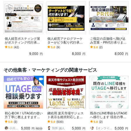
個人経営ポスティング屋
個人経営アナログマーケ
ご指定の店舗様へ飛び込
がポスティング代行承り
ターがビラ配り代行承り
み営業・PR代行承ります
ます 神奈川・都内エリア
ます 個人店様に選ばれる
神奈川・都内エリアで元
5.0
(42)
5.0
(9)
5.0
(2)
対応！エリアに合わせた
ターゲットビラ配り代行
訪販営業経験者がダイレ
9,000
8,000
8,000
効果的なポスティング
で効果的に新規集客
クトPR代行
円
円
円
その他集客・マーケティングの関連サービス
初心者OK！UTAGEの使い
継続用 楽天市場サジェス
既存のLINE導線をUTAGE
方丁寧に教えますます
ト表示を維持対応します
へ移行します 現在の導線
「よく分からない」を一
成果達成後の表示維持・
を活かし、UTAGE上でス
5.0
(3)
5.0
(530)
5.0
(2)
緒に解消します！購入前
再対応を行います
ムーズに販売できる状態
5,000
5,000
5,000
相談にも◎
へ
小川さき＠UTAGE構築＆LPデザイン
別所 誠人
【オンライン秘書・UTAGE構築】ゆっか
円
/60分
円
円