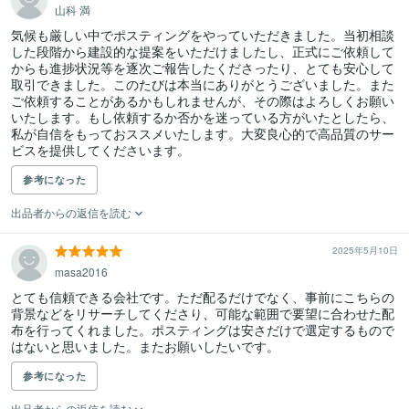
山科 満
気候も厳しい中でポスティングをやっていただきました。当初相談
した段階から建設的な提案をいただけましたし、正式にご依頼して
からも進捗状況等を逐次ご報告したくださったり、とても安心して
取引できました。このたびは本当にありがとうございました。また
ご依頼することがあるかもしれませんが、その際はよろしくお願い
いたします。もし依頼するか否かを迷っている方がいたとしたら、
私が自信をもっておススメいたします。大変良心的で高品質のサー
ビスを提供してくださいます。
参考になった
出品者からの返信を読む
2025年5月10日
masa2016
とても信頼できる会社です。ただ配るだけでなく、事前にこちらの
背景などをリサーチしてくださり、可能な範囲で要望に合わせた配
布を行ってくれました。ポスティングは安さだけで選定するもので
はないと思いました。またお願いしたいです。
参考になった
出品者からの返信を読む