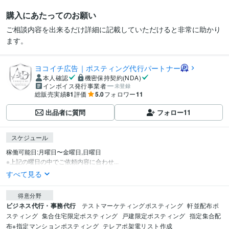
購入にあたってのお願い
ご相談内容を出来るだけ詳細に記載していただけると非常に助かり
ます。
ヨコイチ広告｜ポスティング代行パートナー
本人確認
機密保持契約(NDA)
インボイス発行事業者
未登録
総販売実績
81
評価
5.0
フォロワー
11
出品者に質問
フォロー
11
スケジュール
稼働可能日:月曜日〜金曜日,日曜日

※上記の曜日の中でご依頼内容に合わせ...
すべて見る
得意分野
ビジネス代行・事務代行
テストマーケティングポスティング
軒並配布ポ
スティング
集合住宅限定ポスティング
戸建限定ポスティング
指定集合配
布※指定マンションポスティング
テレアポ架電リスト作成