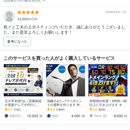
2025年3月11日
4sz8kbm7zh
色々と工夫の上ポスティングいただき、誠にありがとうございまし
た。また是非よろしくお願いします！
参考になった
このサービスを買った人がよく購入しているサービス
元大手全国1位｜営業統括
洗練されたパワーポイン
外部SEO対策！DR30～80
が直接テレアポ代行しま
トの資料を作ります 外資
以上に引き上げます オプ
す IS代行実績150社超え！
系企業のビジネスのプロ
ションでDR40,DR50,DR6
4.7
(132)
4.9
(1804)
5.0
(605)
高品質・高実績で追加費
が差がつくパワーポイン
0,DR70以上も可能
15,000
4,000
9,000
用一切不要！
トをご提供！
営業代行・SNSのプロ 〜コアタクト〜
mak7
Hana_aff
円
円
円