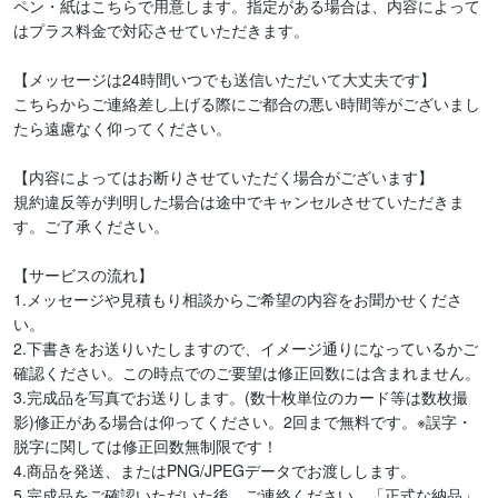
ペン・紙はこちらで用意します。指定がある場合は、内容によって
はプラス料金で対応させていただきます。

【メッセージは24時間いつでも送信いただいて大丈夫です】

こちらからご連絡差し上げる際にご都合の悪い時間等がございまし
たら遠慮なく仰ってください。

【内容によってはお断りさせていただく場合がございます】

規約違反等が判明した場合は途中でキャンセルさせていただきま
す。ご了承ください。

【サービスの流れ】

1.メッセージや見積もり相談からご希望の内容をお聞かせくださ
い。

2.下書きをお送りいたしますので、イメージ通りになっているかご
確認ください。この時点でのご要望は修正回数には含まれません。

3.完成品を写真でお送りします。(数十枚単位のカード等は数枚撮
影)修正がある場合は仰ってください。2回まで無料です。※誤字・
脱字に関しては修正回数無制限です！

4.商品を発送、またはPNG/JPEGデータでお渡しします。

5.完成品をご確認いただいた後、ご連絡ください。「正式な納品」