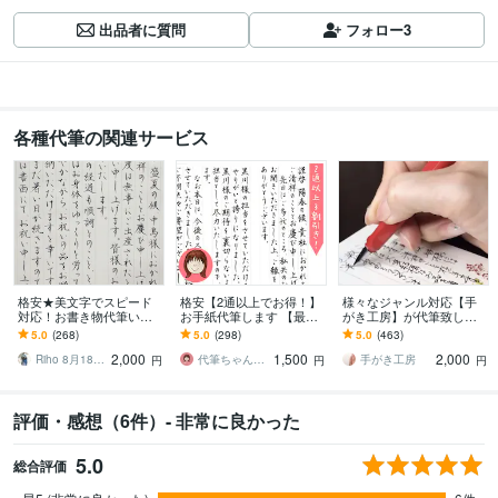
出品者に質問
フォロー
3
各種代筆の関連サービス
格安★美文字でスピード
格安【2通以上でお得！】
様々なジャンル対応【手
対応！お書き物代筆いた
お手紙代筆します 【最短
がき工房】が代筆致しま
します 【最短即日発送】
即日発送】【宛名書き無
す ☆手紙、履歴書、釣
5.0
(268)
5.0
(298)
5.0
(463)
宛名書き無料！願書や葉
料】願書・履歴書のサー
書、宛名書き、命名書、
2,000
1,500
2,000
書や式辞もOK◎
ビスも☆
賞状など代筆致します
Riho 8月18日〜受付一時休止
代筆ちゃん☆3500通以上の代筆実績！
手がき工房
円
円
円
評価・感想（6件）- 非常に良かった
5.0
総合評価