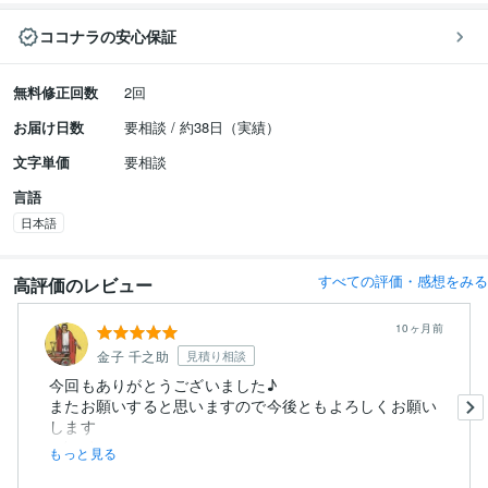
ココナラの安心保証
無料修正回数
2回
お届け日数
要相談 / 約38日（実績）
文字単価
要相談
言語
日本語
すべての評価・感想をみる
高評価のレビュー
10ヶ月前
金子 千之助
見積り相談
今回もありがとうございました♪
またお願いすると思いますので今後ともよろしくお願い
します
m(_ _)m
もっと見る