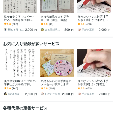
格安★美文字でスピード
各種代筆承ります 万年
様々なジャンル対応【手
対応！お書き物代筆いた
筆、筆（濃墨、薄墨）、
がき工房】が代筆致しま
します 【最短即日発送】
ペン、場面に応じて、対
す ☆手紙、履歴書、釣
5.0
(268)
4.9
(38)
5.0
(463)
宛名書き無料！願書や葉
応可能
書、宛名書き、命名書、
2,000
1,500
2,000
書や式辞もOK◎
賞状など代筆致します
Riho 8月18日〜受付一時休止
まる筆耕承ります
手がき工房
円
円
円
お気に入り登録が多いサービス
美文字で印象UP！プロの
気持ち伝わる◎手書きの
様々なジャンル対応【手
筆耕士がお手紙代筆しま
メッセージ代筆します お
がき工房】が代筆致しま
す ★ペン字、毛筆OK！封
手紙やサンクスレター等
す ☆手紙、履歴書、釣
5.0
(440)
5.0
(210)
5.0
(463)
筒の宛名書きもサービス
お好きな文字で♪イラスト
書、宛名書き、命名書、
2,500
2,000
2,000
します！
もOKです☆
賞状など代筆致します
kofudeya
しなおかりお
手がき工房
円
円
円
各種代筆の定番サービス