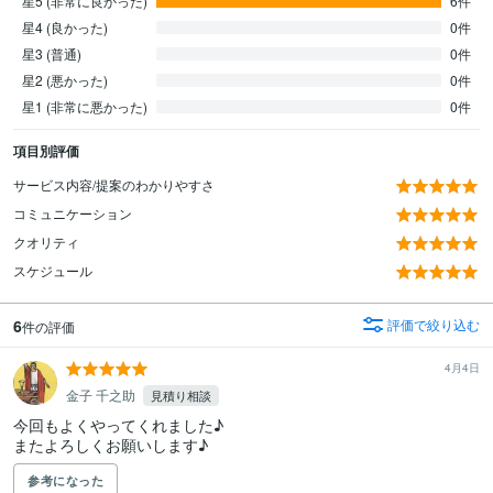
星5 (非常に良かった)
6件
星4 (良かった)
0件
星3 (普通)
0件
星2 (悪かった)
0件
星1 (非常に悪かった)
0件
項目別評価
サービス内容/提案のわかりやすさ
コミュニケーション
クオリティ
スケジュール
6
評価で絞り込む
件の評価
4月4日
金子 千之助
見積り相談
今回もよくやってくれました♪

またよろしくお願いします♪
参考になった