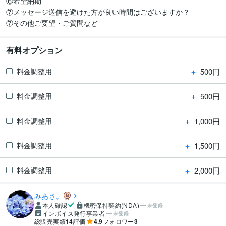
⑥希望納期

⑦メッセージ送信を避けた方が良い時間はございますか？

⑦その他ご要望・ご質問など
有料オプション
＋
500円
料金調整用
＋
500円
料金調整用
＋
1,000円
料金調整用
＋
1,500円
料金調整用
＋
2,000円
料金調整用
みあさ。
本人確認
機密保持契約(NDA)
未登録
インボイス発行事業者
未登録
総販売実績
14
評価
4.9
フォロワー
3