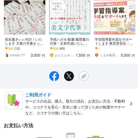
宛名書き←←代行！いた
手紙ハガキ/願書/履歴書の
学習指導案作成をサポー
します 大量の手書きって
代筆・文章作成いたしま
トします 教育実習生・教
大変！～書道と向き合っ
す ✍️✍️✍️文章をすぐにご
職課程の学生限定！元小
5.0
(12)
5.0
(85)
-
て40年の私にお任せを
提案 ◆ 女性の美しい手書
学校教員がサポート！
3,000
1,500
5,000
きで代筆
tomoko TT
おくたん＠代筆
くま＠教育系特化ライター
円
円
円
ご利用ガイド
サービスの出品、購入、取引の流れ、お支払い方法・手数料
や、ココナラを安心・安全に使って頂くための制度やマナー
など、ココナラの使い方はこちら。
お支払い方法