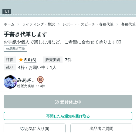
1/1
ホーム
ライティング・翻訳
レポート・スピーチ・各種代筆
各種代筆
手書き代筆します
お手紙や個人で楽しむ用など、ご希望に合わせて承ります❁⃘
物品配送可能
5.0
(6)
7
件
評価
販売実績
4
枠 / お願い中：
1
人
残り
みあさ。
総販売実績：
14件
受付休止中
再開したら通知を受け取る
お気に入り(5)
出品者に質問