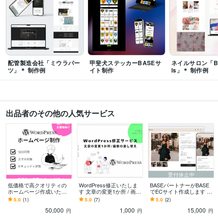
語学力
英語
日常会話レベル
配管製造会社「ミウラパー
甲斐犬ステッカーBASEサ
ネイルサロン「Blis
ツ」＊ 制作例
イト制作
ls」＊ 制作例
出品者のその他の人気サービス
受付休止中
低価格で高クオリティの
WordPress修正いたしま
BASEパートナーがBASE
ホームページ作成いたし
す 文章の変更1か所 / 画像
でECサイト作成します 格
ます ワードプレスで格安
の差し替え
安でおしゃれなショップ
5.0
(1)
5.0
(7)
5.0
(2)
ホームページ制作、お任
を作ります！(特典あり!)
50,000
1,000
15,000
せください！
円
円
円