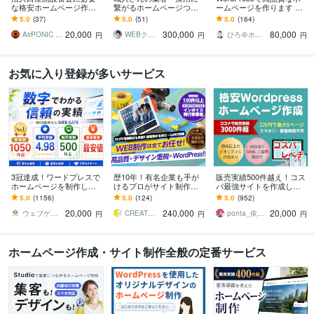
な格安ホームページ作成
繋がるホームページつく
ームページを作ります シ
します 法人銀行口座開設
ります 大手ホームページ
ンプル/SEO/ホームペー
5.0
(37)
5.0
(51)
5.0
(164)
審査、webサイト作成、コ
制作会社で7年で200社以
ジ/おしゃれ/スタイリッシ
20,000
300,000
80,000
ーポレートサイトに
上の制作実績！
ュ
AirPONIC JOHN（ジョン）
WEBクリエイター ヨシ
ひろ＠ホームページ制作
円
円
円
お気に入り登録が多いサービス
3冠達成！ワードプレスで
歴10年！有名企業も手が
販売実績500件越え！コス
ホームページを制作しま
けるプロがサイト制作し
パ最強サイトを作成しま
す WEB制作＆デザイン部
ます 初心者でも安心★ヒ
す 起業、副業、ブログ！
5.0
(1156)
5.0
(124)
5.0
(952)
門1位（販売数・評価数・
アリング重視・要望に沿
WPで更新楽々！オリジナ
20,000
240,000
20,000
お気に入り数）
って柔軟に対応可能
ルデザイン可能
ウェブゲート
CREATORSZERO
ponta_依頼多数のため返信遅れます
円
円
円
ホームページ作成・サイト制作全般の定番サービス