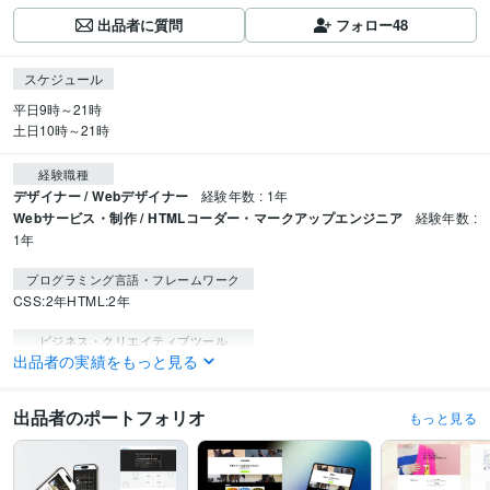
出品者に質問
フォロー
48
スケジュール
平日9時～21時

土日10時～21時
経験職種
デザイナー / Webデザイナー
経験年数 : 1年
Webサービス・制作 / HTMLコーダー・マークアップエンジニア
経験年数 :
1年
プログラミング言語・フレームワーク
CSS:2年
HTML:2年
ビジネス・クリエイティブツール
出品者の実績をもっと見る
Wix:2年
WordPress:2年
Excel:6年
Google サイト:3年
Google スプレッドシート:3年
Google スライド:1年
Google ドキュメント:3年
PowerPoint:6年
Word:6年
ChatGPT:1年
Canva:2年
出品者のポートフォリオ
もっと見る
Figma:2年
得意分野
Web制作・HP作成・EC構築
ホームページ制作