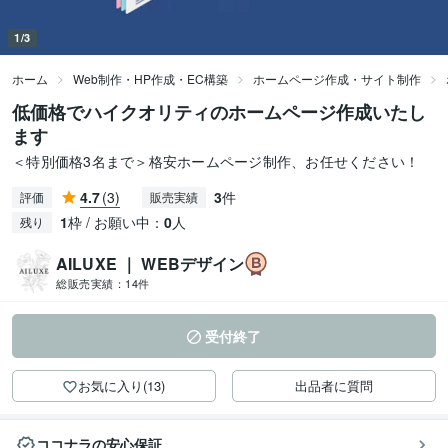
1/3
ホーム
Web制作・HP作成・EC構築
ホームページ作成・サイト制作
低価格でハイクオリティのホームページ作成いたし
ます
＜特別価格3名まで＞格安ホームページ制作、お任せください！
4.7
(3)
3
件
評価
販売実績
1
枠 / お願い中：
0
人
残り
AILUXE ｜ WEBデザイン
総販売実績：
14件
受付終了
お気に入り(13)
出品者に質問
ココナラの安心保証