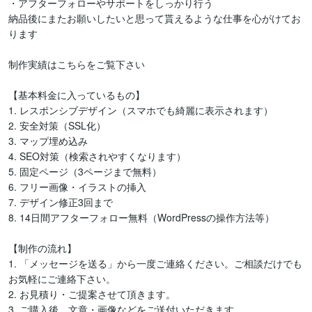
・アフターフォローやサポートをしっかり行う

納品後にまたお願いしたいと思って貰えるような仕事を心がけてお
ります

制作実績はこちらをご覧下さい

【基本料金に入っているもの】

1. レスポンシブデザイン（スマホでも綺麗に表示されます）

2. 安全対策（SSL化）

3. マップ埋め込み

4. SEO対策（検索されやすくなります）

5. 固定ページ（3ページまで無料）

6. フリー画像・イラストの挿入

7. デザイン修正3回まで

8. 14日間アフターフォロー無料（WordPressの操作方法等）

【制作の流れ】 

1. 「メッセージを送る」から一度ご連絡ください。ご相談だけでも
お気軽にご連絡下さい。

2. お見積り・ご提案させて頂きます。

3. ご購入後、文章・画像などをご送付いただきます
