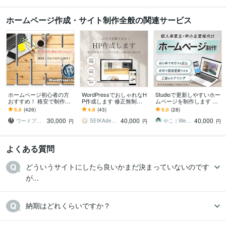
ホームページ作成・サイト制作全般の関連サービス
ホームページ初心者の方
WordPressでおしゃれなH
Studioで更新しやすいホー
おすすめ！ 格安で制作し
P作成します 修正無制限
ムページを制作します 中
ます 追加料なし | スマホ
で納得のいくデザインに
小企業様、小さなお店・
5.0
(426)
4.9
(43)
5.0
(28)
対応、問い合わせ、ブロ
仕上げます。
個人事業のための 伝わる
30,000
40,000
40,000
グ設置、SEO込
ホームページ
ワードプレスPro
SEIKAdesign
やこ｜Web制作｜Studio専門
円
円
円
よくある質問
どういうサイトにしたら良いかまだ決まっていないのです
が...
納期はどれくらいですか？