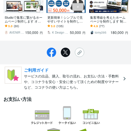
Studioで集客に繋がるホー
更新簡単！シンプルで見
集客導線を考えたホーム
ムページ制作します オリ
やすいサイトを制作しま
ページを制作します 制作
ジナルデザインで本格We
す 現役デザイナー制作の
実績400件超。公開後も相
5.0
(30)
5.0
(135)
4.9
(77)
bサイト制作｜実績45件
スタイリッシュなWebサ
談可能。丸投げOK。
150,000
50,000
180,000
⭐️5
イト制作
AVENIR DESIGN
K Design _ webデザイン制作
tomy295
円
円
円
ご利用ガイド
サービスの出品、購入、取引の流れ、お支払い方法・手数料
や、ココナラを安心・安全に使って頂くための制度やマナー
など、ココナラの使い方はこちら。
お支払い方法