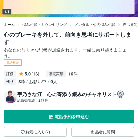
1/1
ホーム
悩み相談・カウンセリング
メンタル・心の悩み相談
自己肯定
心のブレーキを外して、前向き思考にサポートしま
す
あなたの前向きな思考が加速されます、一緒に乗り越えましょ
う。
電話相談
5.0
(16)
16
件
評価
販売実績
3
枠 / お願い中：
0
人
残り
宇乃さな江 心に寄添う緩みのチャネリスト
総販売実績：
217件
電話予約を申込む
お気に入り(7)
出品者に質問