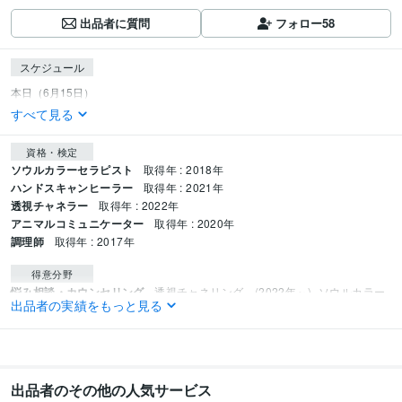
出品者に質問
フォロー
58
スケジュール
すべて見る
資格・検定
ソウルカラーセラピスト
取得年 : 2018年
ハンドスキャンヒーラー
取得年 : 2021年
透視チャネラー
取得年 : 2022年
アニマルコミュニケーター
取得年 : 2020年
調理師
取得年 : 2017年
得意分野
悩み相談・カウンセリング
透視チャネリング　(2022年～)
ソウルカラー
出品者の実績をもっと見る
カード　(2019年～)
ハンドスキャンヒーリング(2021年～)
恋愛、抱えた悩み
資産運用・副業の相談
ヒーリング、カード他
チャネリング
恋愛、人生
出品者のその他の人気サービス
語学力