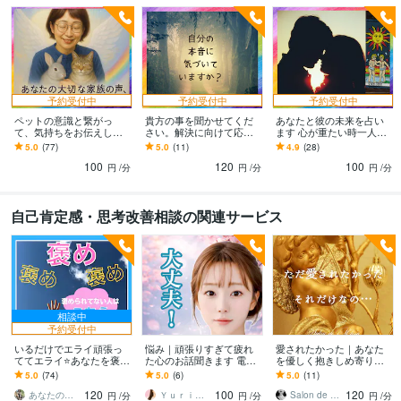
英語
日常会話レベル
予約受付中
予約受付中
予約受付中
ペットの意識と繋がっ
貴方の事を聞かせてくだ
あなたと彼の未来を占い
て、気持ちをお伝えしま
さい。解決に向けて応援
ます 心が重たい時一人で
す ペットの気持ちを知っ
します 貴方の高次元の方
抱え込ないで、五分でも
5.0
(77)
5.0
(11)
4.9
(28)
て、もっともっと絆を深
と繋がって、メッセージ
お話聴かせて下さい。
100
120
100
めませんか？
を降ろします。
円
/分
円
/分
円
/分
自己肯定感・思考改善相談の関連サービス
相談中
予約受付中
いるだけでエライ頑張っ
悩み｜頑張りすぎて疲れ
愛されたかった｜あなた
ててエライ⭐あなたを褒め
た心のお話聞きます 電話
を優しく抱きしめ寄り添
ます 時には絶対的に褒め
相談／悩み相談／人間関
います 【愛着障害】アダ
5.0
(74)
5.0
(6)
5.0
(11)
られよう♡褒め褒めセル
係／自己肯定感／モヤモ
ルトチルドレン/毒親/失恋/
120
100
120
フコンパッション+1
ヤ解消
執着/モラハラ
あなたのサポーター⭐えみ
Ｙｕｒｉｋａ＊
Salon de Maria
円
/分
円
/分
円
/分