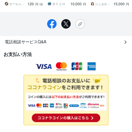
夫。自信ゼロの日も受け
く✨一生モノのセルフコン
つ病・自己肯定感を高め
120
10,000
15,000
止める
トロール術☘️
たい、など
さーちゃんの休憩所☕️ゆるっと相談OK
水卜 ヒロ
にしおか＠エンパワメントカウンセラー
円
/分
円
円
電話相談サービスQ&A
お支払い方法