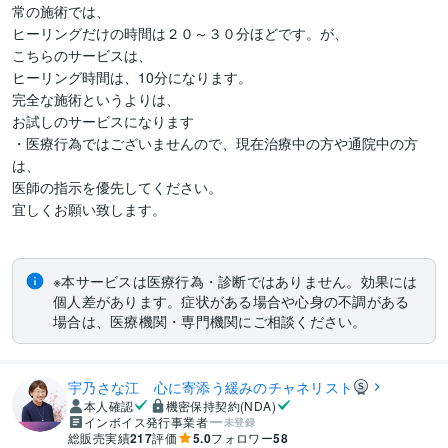
常の施術では、

ヒーリングだけの時間は２０～３０分ほどです。が、

こちらのサービスは、

ヒーリング時間は、10分になります。

完全な施術というよりは、

お試しのサービスになります

・医療行為ではございませんので、現在治療中の方や通院中の方
は、

医師の指示を優先してください。

宜しくお願い致します。

※本サービスは医療行為・診断ではありません。効果には
個人差があります。症状がある場合や心身の不調がある
場合は、医療機関・専門機関にご相談ください。
宇乃さな江 心に寄添う緩みのチャネリスト
本人確認
機密保持契約(NDA)
インボイス発行事業者
未登録
総販売実績
217
評価
5.0
フォロワー
58