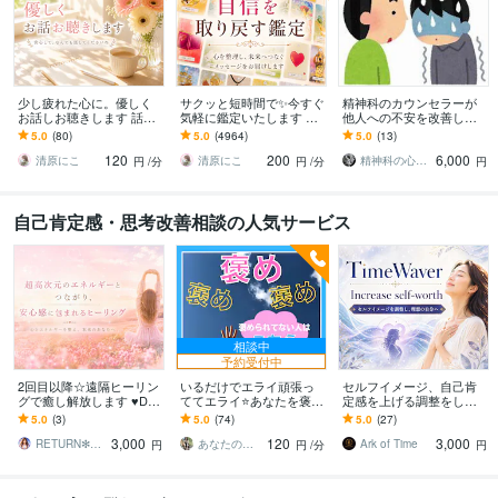
少し疲れた心に。優しく
サクッと短時間で✨今すぐ
精神科のカウンセラーが
お話しお聴きします 話す
気軽に鑑定いたします 最
他人への不安を改善しま
だけでも大丈夫です。安
短5分から◎生年月日不
す 。対人関係、社交的な
5.0
(80)
5.0
(4964)
5.0
(13)
心して吐き出してくださ
要、自信を取り戻す鑑定
場面、特定の場面等に苦
120
200
6,000
いね。
痛を感じている方。
清原にこ
清原にこ
精神科の心理カウンセラー
円
/分
円
/分
円
自己肯定感・思考改善相談の人気サービス
相談中
予約受付中
2回目以降☆遠隔ヒーリン
いるだけでエライ頑張っ
セルフイメージ、自己肯
グで癒し解放します ♥DN
ててエライ⭐あなたを褒め
定感を上げる調整をしま
Aレベルの癒し・トラウマ
ます 時には絶対的に褒め
す 潜在意識のブロックを
5.0
(3)
5.0
(74)
5.0
(27)
の解放♥
られよう♡褒め褒めセル
解除し、自信溢れる「本
3,000
120
3,000
フコンパッション+1
当の私」を解放する
RETURN✻STONES
あなたのサポーター⭐えみ
Ark of Time
円
円
/分
円