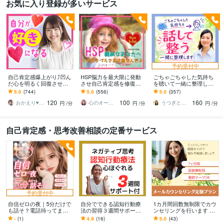
お気に入り登録が多いサービス
予約受付中
自己肯定感爆上がり⤴︎凹ん
HSP脳力を最大限に発動
ごちゃごちゃした気持ち
だ心を明るく回復させま
させ自己肯定感を修復し
を聴いて一緒に整理しま
す 本来のあなたの素敵を
ます 自分の発言への後悔
す 自動思考ストップ！話
5.0
(744)
5.0
(556)
5.0
(357)
超発掘✨あふれる愛情で褒
とダメ出しを止め心地よ
すうちに原因がわかり気
120
100
160
めちぎります❤️
い眠りにつきましょう
持ちが整います
おかえり♥️岡えり子
心のオープナーはる
うつぎともこ（けんちゃんママ♪）
円
/分
円
/分
円
/分
自己肯定感・思考改善相談の定番サービス
予約受付中
自信ゼロの夜｜5分だけで
自分でできる認知行動療
1カ月間回数無制限でカウ
も話そ？電話待ってます
法の習得３週間サポート
ンセリングを行います ご
そのままのあなたで大丈
します ぐるぐる思考に効
自身のお悩み・家族のう
-
(1)
4.9
(16)
5.0
(43)