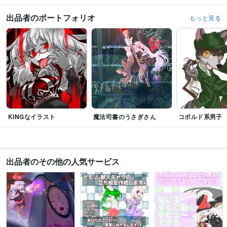
イラスト作成・漫画制作
立ち絵作成
Live2Dモデリング
ケモノアイコン
作成
企業のイメージキャラクターなどの作成
出品者のポートフォリオ
もっと見る
ケモナー
ケモノ
獣人
イラストレーター
Live2Dモデラー
KINGなイラスト
魔法司書のうさぎさん
コボルド系男子
出品者のその他の人気サービス