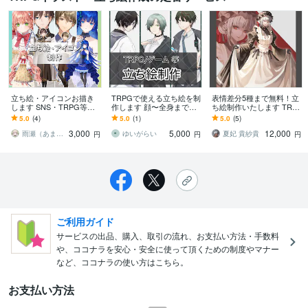
立ち絵・アイコンお描き
TRPGで使える立ち絵を制
表情差分5種まで無料！立
します SNS・TRPG等に
作します 顔〜全身まで、
ち絵制作いたします TRP
お使いいただけます！
男女、10代〜30代を得意
G、ゲーム、動画等にいか
5.0
(4)
5.0
(1)
5.0
(5)
としております！
がでしょうか？
3,000
5,000
12,000
雨瀬（あませ）
ゆいがらい
夏妃 貴紗貴
円
円
円
ご利用ガイド
サービスの出品、購入、取引の流れ、お支払い方法・手数料
や、ココナラを安心・安全に使って頂くための制度やマナー
など、ココナラの使い方はこちら。
お支払い方法