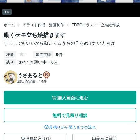
1/8
ホーム
イラスト作成・漫画制作
TRPGイラスト・立ち絵作成
動くケモ立ち絵描きます
すこしでもいいから動いてるうちの子をめでたい方向け
-
0
件
評価
販売実績
3
枠 / お願い中：
0
人
残り
うさあると
総販売実績：
10件
購入画面に進む
無料で見積り相談
見積りから購入までの流れ
お気に入り(1)
出品者に質問