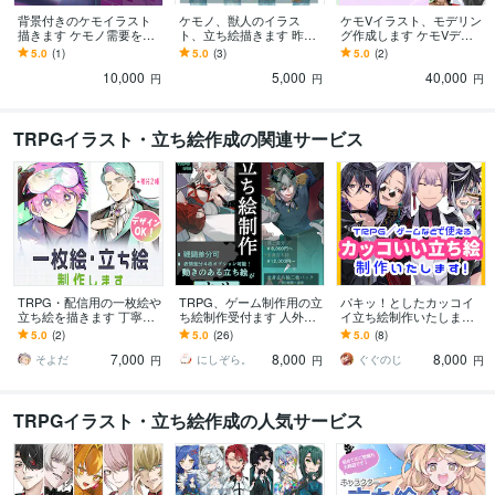
背景付きのケモイラスト
ケモノ、獣人のイラス
ケモVイラスト、モデリン
描きます ケモノ需要を満
ト、立ち絵描きます 昨今
グ作成します ケモVデビ
たしたい方、是非いらし
需要の増えたケモノ、獣
ューのお手伝い。現在モ
5.0
(1)
5.0
(3)
5.0
(2)
てください。
人竜人のイラストです。
ニター募集中！
10,000
5,000
40,000
円
円
円
TRPGイラスト・立ち絵作成の関連サービス
TRPG・配信用の一枚絵や
TRPG、ゲーム制作用の立
パキッ！としたカッコイ
立ち絵を描きます 丁寧な
ち絵制作受付ます 人外も
イ立ち絵制作いたします
ヒアリングを心がけてい
OK！立ち絵が今必要な方
【10月納品⭕】キャラデ
5.0
(2)
5.0
(26)
5.0
(8)
ます◎細部までこだわり
へ！
ザ可！あなたの理想をお
7,000
8,000
8,000
たい方へ✨
届けします！
そよだ
にしぞら。
ぐぐのじ
円
円
円
TRPGイラスト・立ち絵作成の人気サービス