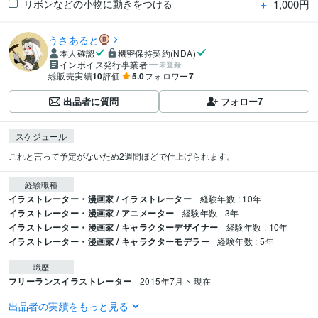
＋
1,000円
リボンなどの小物に動きをつける
うさあると
本人確認
機密保持契約(NDA)
インボイス発行事業者
未登録
総販売実績
10
評価
5.0
フォロワー
7
出品者に質問
フォロー
7
スケジュール
これと言って予定がないため2週間ほどで仕上げられます。
経験職種
イラストレーター・漫画家 / イラストレーター
経験年数 : 10年
イラストレーター・漫画家 / アニメーター
経験年数 : 3年
イラストレーター・漫画家 / キャラクターデザイナー
経験年数 : 10年
イラストレーター・漫画家 / キャラクターモデラー
経験年数 : 5年
職歴
フリーランスイラストレーター
2015年7月 ~ 現在
出品者の実績をもっと見る
得意分野