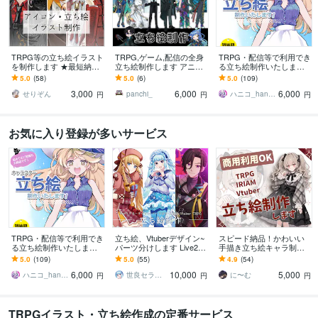
TRPG等の立ち絵イラスト
TRPG,ゲーム,配信の全身
TRPG・配信等で利用でき
を制作します ★最短納品1
立ち絵制作します アニメ
る立ち絵制作いたします
週間★アイコン〜全身★
塗りで万人受けする全身
ご依頼初めての方が多い
5.0
(58)
5.0
(6)
5.0
(109)
ポーズ指定無料★リピ特
立ち絵制作！
です！安心してお任せく
3,000
6,000
6,000
典有
ださい。
せりぞん
panchi_
ハニコ_hanico
円
円
円
お気に入り登録が多いサービス
TRPG・配信等で利用でき
立ち絵、Vtuberデザイン~
スピード納品！かわいい
る立ち絵制作いたします
パーツ分けします Live2D
手描き立ち絵キャラ制作
ご依頼初めての方が多い
パーツ分け、キャラデ
します 【5名様限定価格】
5.0
(109)
5.0
(55)
4.9
(54)
です！安心してお任せく
ザ、3面図、PRPG
商用利用可、TRPG、配信
6,000
10,000
5,000
ださい。
向けイラスト
ハニコ_hanico
世良セラ（セラ）
に〜む
円
円
円
TRPGイラスト・立ち絵作成の定番サービス