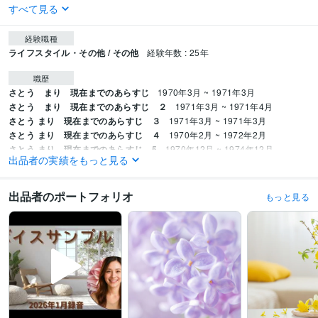
すべて見る
経験職種
ライフスタイル・その他 / その他
経験年数 : 25年
職歴
さとう まり 現在までのあらすじ
1970年3月 ~ 1971年3月
さとう まり 現在までのあらすじ ２
1971年3月 ~ 1971年4月
さとう まり 現在までのあらすじ ３
1971年3月 ~ 1971年3月
さとう まり 現在までのあらすじ ４
1970年2月 ~ 1972年2月
さとう まり 現在までのあらすじ 5
1970年12月 ~ 1974年12月
出品者の実績をもっと見る
さとう まり 現在までのあらすじ 6
1972年3月 ~ 1973年4月
受賞歴
出品者のポートフォリオ
もっと見る
某リキュールメーカー　カクテルコンペティション 　上位入賞
某バーテン
ダー組織　カクテルコンペティション　上位入賞
某都市主催　カクテルコ
ンペティション　上位入賞
某地域　吹奏楽コンクール　銀賞
某ホテル主
催　カクテルコンペティション　上位入賞
ココナラ アカウントだけ作成す
る
ココナラ やっと少しずつ動きはじめる
子供のいじめ被害に真剣に向き
合う
子供が学校で暴力をふるわれる被害にあい寄り添う
経営するバーの1
〇周年イベント 大盛況
子供の夏休み終わり間近の不眠症状に直面する
コ
コナラシルバーランクに昇格　ありがとうございます✨
ココナラゴールド
ランクに昇格　ありがとうございます✨
ココナラプラチナランクに昇格　