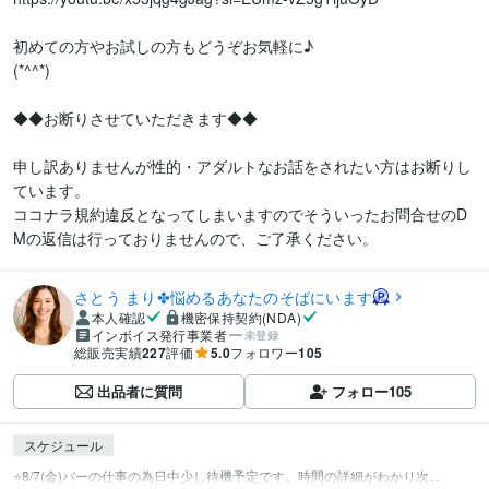
初めての方やお試しの方もどうぞお気軽に♪

(*^^*)

◆◆お断りさせていただきます◆◆

申し訳ありませんが性的・アダルトなお話をされたい方はお断りし
ています。

ココナラ規約違反となってしまいますのでそういったお問合せのD
Mの返信は行っておりませんので、ご了承ください。
さとう まり✤悩めるあなたのそばにいます
本人確認
機密保持契約(NDA)
インボイス発行事業者
未登録
総販売実績
227
評価
5.0
フォロワー
105
出品者に質問
フォロー
105
スケジュール
⭐️8/7(金)バーの仕事の為日中少し待機予定です。時間の詳細がわかり次...