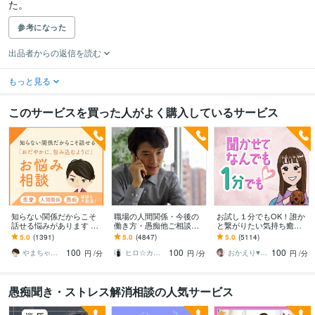
た。
参考になった
出品者からの返信を読む
もっと見る
このサービスを買った人がよく購入しているサービス
知らない関係だからこそ
職場の人間関係・今後の
お試し１分でもOK！誰か
話せる悩みがあります ほ
働き方・愚痴他ご相談承
と繋がりたい気持ち癒し
んわか癒し系。雑談も歓
ります お金に関する悩
ます あなたが主役/カウン
5.0
(1391)
5.0
(4847)
5.0
(5114)
迎。どんな話でも心に寄
み・転職・職場の悩みな
セリングじゃない/ただ静
100
100
100
り添います。
どお伺い致します
かに寄り添います
やまちゃん_yamachan
ヒロ☆カウンセリング＆コンサルティング
おかえり♥️岡えり子
円
/分
円
/分
円
/分
愚痴聞き・ストレス解消相談の人気サービス