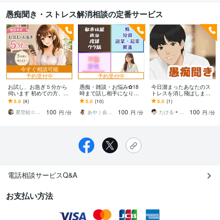
愚痴聞き・ストレス解消相談の定番サービス
今すぐ相談可能
予約受付中
予約受付中
お試し、お急ぎ５分から
愚痴・雑談・お悩み✿18
今日溜まったあなたのス
伺います 初めての方、出
時まで話し相手になりま
トレスを消し飛ばします
勤時や仕事の合間などの
す 人間関係/投資/仕事/政
おしゃべりで心のもやも
5.0
(4)
5.0
(10)
5.0
(1)
隙間時間に
治/陰謀論/不倫/サクセスス
や解消！年齢や世代を超
100
100
100
トーリー
えてお話しします
星空結☆電話占い師のまったり相談室
あや｜会社員×悩み相談_二刀流メガネ女子
たける ◉ お話し聞きます
円
/分
円
/分
円
/分
電話相談サービスQ&A
お支払い方法