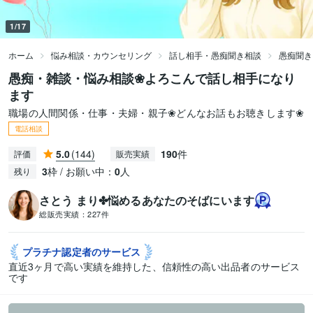
1/17
ホーム
悩み相談・カウンセリング
話し相手・愚痴聞き相談
愚痴聞き
愚痴・雑談・悩み相談❀よろこんで話し相手になり
ます
職場の人間関係・仕事・夫婦・親子❀どんなお話もお聴きします❀
電話相談
5.0
(144)
190
件
評価
販売実績
3
枠 / お願い中：
0
人
残り
さとう まり✤悩めるあなたのそばにいます
総販売実績：
227件
プラチナ認定者の
サービス
直近3ヶ月で高い実績を維持した、信頼性の高い出品者のサービス
です