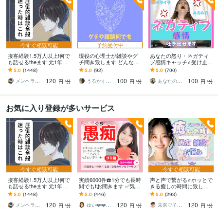
今すぐ相談可能
予約受付中
接客経験1.5万人以上!何で
現役の心理士が雑談やグ
あなたの怒り・ネガティ
も話せるtheます 元1年以
チ聞き致します どんなお
ブ感情キャッチ⭐受け止め
上No.1ホストと気軽に雑
話でも構いません。グチ
ます イライラ❗不満/上司/
5.0
(1448)
5.0
(92)
5.0
(700)
談！もちろん愚痴も歓迎
やイライラお聞きいたし
愚痴を吐き出せる秘密❤️
120
100
100
ます。
の部屋です
メンヘラ救世主 えの
うるかす◇公認心理士◇
あなたのサポーター⭐えみ
円
/分
円
/分
円
/分
お気に入り登録が多いサービス
今すぐ相談可能
今すぐ相談可能
接客経験1.5万人以上!何で
実績6000件☎️1分でも長時
声と声で繋がる⭐️ホッとで
も話せるtheます 元1年以
間でも❗️お聞きます ✅気持
きる癒しの時間に致しま
上No.1ホストと気軽に雑
ちわかって❗️⚡️イライラ⚡️も
す 泣いて笑って✨ありの
5.0
(1448)
5.0
(446)
5.0
(293)
談！もちろん愚痴も歓迎
やもや⚡️何でもOK♡
ままのあなたで♬気軽に
120
120
120
心のケアしましょ✨
メンヘラ救世主 えの
ゆい❤️❤️癒しの心友
未奈♡子供のようにありのままで⭐️
円
/分
円
/分
円
/分