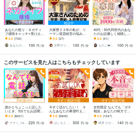
相談中
あなたの怒り・ネガティ
大家歴２３年の私が、リ
40代・50代同世代のあな
ブ感情キャッチ⭐受け止め
ーマン賃貸経営の悩み聞
たのお話優しく傾聴しま
ます イライラ❗不満/上司/
きます 空室/滞納/クレーム
す 今すぐ電話相談/更年期/
5.0
(700)
5.0
(37)
5.0
(41)
愚痴を吐き出せる秘密❤️
など困りごとを、解決に
夫婦関係/介護/不安/愚痴聞
100
100
100
の部屋です
向けて一緒に整理！
きOK
あなたのサポーター⭐えみ
水野サリー✨優しく寄り添う話し相手
ちのこ❤️ポジティブカウンセラー
円
/分
円
/分
円
/分
このサービスを見た人はこちらもチェックしています
予約受付中
今すぐ相談可能
今すぐ相談可能
誰かとちょこっと話した
今すぐ話がしたい！ そ
女性限定 なんでも「ガチ
いとき、5分でもお話聞き
んなあなたの希望叶えま
相談」あなたの味方で話
ます 疲れた～、でもカウ
す 今日あったことから深
ます 男性目線で、あなた
5.0
(8021)
5.0
(5845)
5.0
(1047)
ンセリングじゃない、な
刻な悩みまで☆何でも打
の恋の“答え”を言葉にしま
220
500
140
んとなく雑談聞いて～
ち明けてください。
す。
ナナミ_nanami
はしもと ゆっこ♡救急こころの相談室
桜井 ひかる｜経験豊富の恋愛相談室
円
/分
円
/分
円
/分