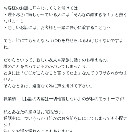
お客様のお話に耳をじっくりと傾けては

・理不尽さに悔しがっている人には「そんなの酷すぎる！」と熱く
なりますし

・悲しいお話には、お客様と一緒に静かに涙することも‥

でも、誰にでもそんなふうに心を見せられるわけじゃないですよ
ね。

だからといって、親しい友人や家族に話すのも考えもの。

誰のことを言っているのかバレてしまったり、

ときには「〇〇がこんなこと言ってたよ」なんてウワサされかねま
せん。

そんなときは、遠慮なく私に声を掛けて下さい。

職業柄、【お話の内容は一切他言しない】のが私のモットーです!!

私とあなたの接点はお電話だけ。

通話中に、ついうっかり誰かのお名前を口にしてしまっても心配ナ
シ！

決してお話が漏れることもありません。
