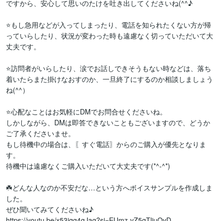
ですから、安心して思いのたけを吐き出してくださいね(^^♪

⭐️もし急用などが入ってしまったり、電話を知られたくない方が帰
っていらしたり、状況が変わった時も遠慮なく切っていただいて大
丈夫です。

⭐️訪問者がいらしたり、涙でお話しできそうもない時などは、落ち
着いたらまた掛けなおすのか、一旦終了にするのか相談しましょう
ね(^^）

⭐️心配なことはお気軽にDMでお問合せくださいね。

しかしながら、DMは即答できないこともございますので、どうか
ご了承くださいませ。

もし待機中の場合は、〖すぐ電話〗からのご購入が優先となりま
す。

待機中は遠慮なくご購入いただいて大丈夫です(*^-^*)

☘️どんな人なのか不安だな…という方へボイスサンプルを作成しま
した。

ぜひ聞いてみてくださいね♪

https://youtu.be/x53jqg4gJag?si=EUmz-vZ5gTljuOyD
