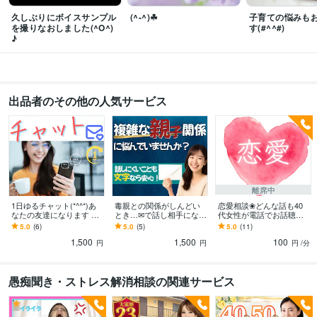
ありがとうございます✨
久しぶりにボイスサンプル
(^-^)☘
子育ての悩みも
を撮りなおしました(^O^)
す(#^^#)
♪
ビジネス・クリエイティブツール
Excel:6年
Word:6年
Moneyfoward:9年
ChatGPT:2年
CapCut:1年
PowerDirector:0年
Canva:2年
得意分野
出品者のその他の人気サービス
悩み相談・カウンセリング
丁寧に寄り添ってあなたのお話うかがいます
悲しかったことも親身にお話うかがいます。
子育ての大変さ　　お話・
愚痴うかがいます
気軽に愚痴れないあなたのお話お聴きします
毒親につ
いてのしんどいお話お聴きします。
誰にも話せない話、私がお聴きしま
す。
イライラしたお話お聞きします(*^^*)
悩み相談
愚痴
恋愛相談
話し相手
秘密厳守
うつ
夫婦関係
毒親
子育て
世間話
離席中
悩み相談・カウンセリング
お話をゆっくり伺って一緒に対策を考えます
1日ゆるチャット(*^^*)あ
毒親との関係がしんどい
恋愛相談❀どんな話も40
悩み相談
愚痴
こころの悩み
うつ
辛い
落ち込み
バーテンダー
回復
なたの友達になります 文
とき…✉で話し相手になり
代女性が電話でお話聴き
字が気楽なあなたへ☆✉で
打開策
対策
ます 罵り/兄弟差別/暴力/
ます 恋のお悩み♡想いを
5.0
(6)
5.0
(5)
5.0
(11)
愚痴/相談/雑談/文面チェッ
金銭要求/成績至上主義➡
届けるために！お相手の
1,500
1,500
100
クOK
経験者(;_;
気持ちを探りましょう
円
円
円
/分
語学力
英語
日常会話レベル
愚痴聞き・ストレス解消相談の関連サービス