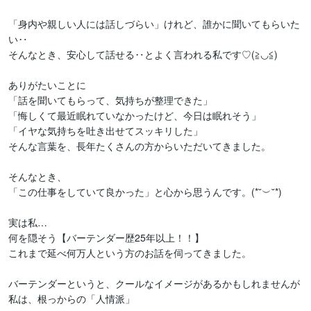
「身内や親しい人には話しづらい」けれど、誰かに聞いてもらいた
い‥

そんなとき、安心して話せる‥とよく言われる私です♡(≧◡≦)

ありがたいことに

「話を聞いてもらって、気持ちが整理できた」

「悔しくて最近眠れていなかったけど、今日は眠れそう」

「イヤな気持ちを吐き出せてスッキリした」

そんな言葉を、長年たくさんの方からいただいてきました。

そんなとき、

「この仕事をしていて良かった」と心から思うんです。(*˘︶˘*)

実は私…

何を隠そう【バーテンダー歴25年以上！！】

これまで延べ何万人という方のお話を伺ってきました。

バーテンダーというと、クールなイメージがあるかもしれませんが

私は、根っからの「人情派」
