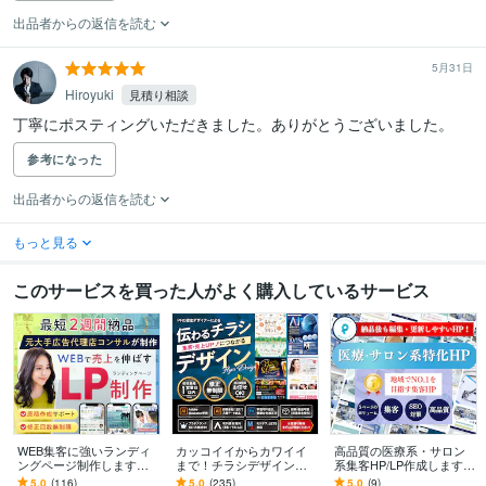
出品者からの返信を読む
5月31日
Hiroyuki
見積り相談
丁寧にポスティングいただきました。ありがとうございました。
参考になった
出品者からの返信を読む
もっと見る
このサービスを買った人がよく購入しているサービス
WEB集客に強いランディ
カッコイイからカワイイ
高品質の医療系・サロン
ングページ制作します
まで！チラシデザインを
系集客HP/LP作成します
【公式PRO認定済】広告
します 印刷会社勤務デザ
女性デザイナーがペライ
5.0
(116)
5.0
(235)
5.0
(9)