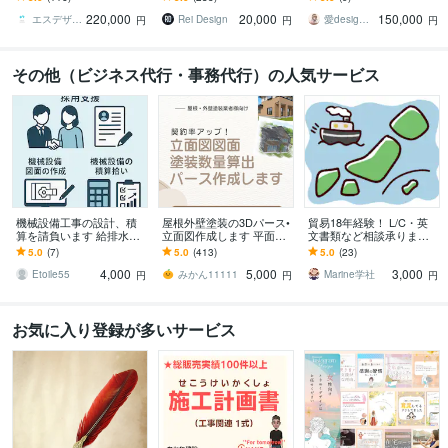
成果を最大化するLPを制
イナーが、デザインから
チとＷＰで作成！SEO+集
220,000
20,000
150,000
作します
入稿データまで作ります
客+集患HP
エスデザインマーケティング
Rei Design
愛design♡HP制作
円
円
円
その他（ビジネス代行・事務代行）の人気サービス
機械設備工事の設計、積
屋根外壁塗装の3Dパース•
貿易18年経験！ L/C・英
算を請負います 給排水、
立面図作成します 平面図
文書類など相談承ります
空調設備の設計や積算業
から！パース作成、建築
～初めてでも安心、輸出
5.0
(7)
5.0
(413)
5.0
(23)
務を請負います
数量算出！6点セット
現場で培った知識で全般
4,000
5,000
3,000
サポート～
Etoile55
みかん11111
Marine学社
円
円
円
お気に入り登録が多いサービス