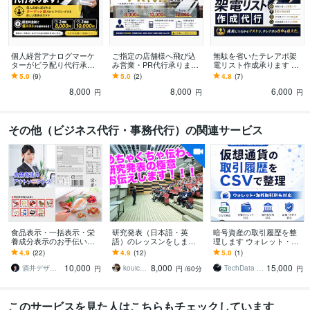
個人経営アナログマーケ
ご指定の店舗様へ飛び込
無駄を省いたテレアポ架
ターがビラ配り代行承り
み営業・PR代行承ります
電リスト作成承ります 元
ます 個人店様に選ばれる
神奈川・都内エリアで元
営業マンの観点で業務効
5.0
(9)
5.0
(2)
4.8
(7)
ターゲットビラ配り代行
訪販営業経験者がダイレ
率を考えたテレアポ架電
8,000
8,000
6,000
で効果的に新規集客
クトPR代行
リストを作成
円
円
円
その他（ビジネス代行・事務代行）の関連サービス
食品表示・一括表示・栄
研究発表（日本語・英
暗号資産の取引履歴を整
養成分表示のお手伝いし
語）のレッスンをします
理します ウォレット・海
ます アレルゲンもお任
伝わる研究発表（日本
外取引所もCSVで整理
4.9
(22)
4.9
(12)
5.0
(1)
せ！食品衛生・品質管理
語・英語）の秘訣をお伝
10,000
8,000
15,000
のアウトソーシング
えします
酒井デザインスタジオ
kouichicnakamura
TechData Lab
円
円
/60分
円
このサービスを見た人はこちらもチェックしています