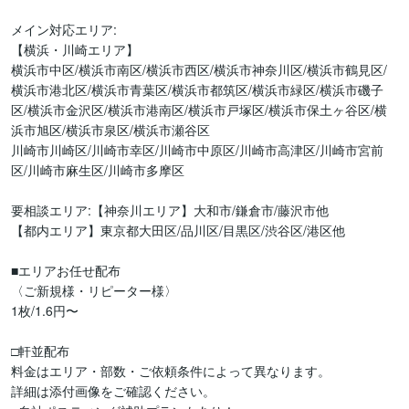
メイン対応エリア:

【横浜・川崎エリア】

横浜市中区/横浜市南区/横浜市西区/横浜市神奈川区/横浜市鶴見区/
横浜市港北区/横浜市青葉区/横浜市都筑区/横浜市緑区/横浜市磯子
区/横浜市金沢区/横浜市港南区/横浜市戸塚区/横浜市保土ヶ谷区/横
浜市旭区/横浜市泉区/横浜市瀬谷区

川崎市川崎区/川崎市幸区/川崎市中原区/川崎市高津区/川崎市宮前
区/川崎市麻生区/川崎市多摩区

要相談エリア:【神奈川エリア】大和市/鎌倉市/藤沢市他

【都内エリア】東京都大田区/品川区/目黒区/渋谷区/港区他

■エリアお任せ配布

〈ご新規様・リピーター様〉

1枚/1.6円〜

□軒並配布

料金はエリア・部数・ご依頼条件によって異なります。

詳細は添付画像をご確認ください。
