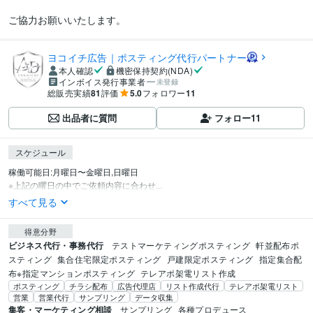
ご協力お願いいたします。
ヨコイチ広告｜ポスティング代行パートナー
本人確認
機密保持契約(NDA)
インボイス発行事業者
未登録
総販売実績
81
評価
5.0
フォロワー
11
出品者に質問
フォロー
11
スケジュール
稼働可能日:月曜日〜金曜日,日曜日

※上記の曜日の中でご依頼内容に合わせ...
すべて見る
得意分野
ビジネス代行・事務代行
テストマーケティングポスティング
軒並配布ポ
スティング
集合住宅限定ポスティング
戸建限定ポスティング
指定集合配
布※指定マンションポスティング
テレアポ架電リスト作成
ポスティング
チラシ配布
広告代理店
リスト作成代行
テレアポ架電リスト
営業
営業代行
サンプリング
データ収集
集客・マーケティング相談
サンプリング
各種プロデュース