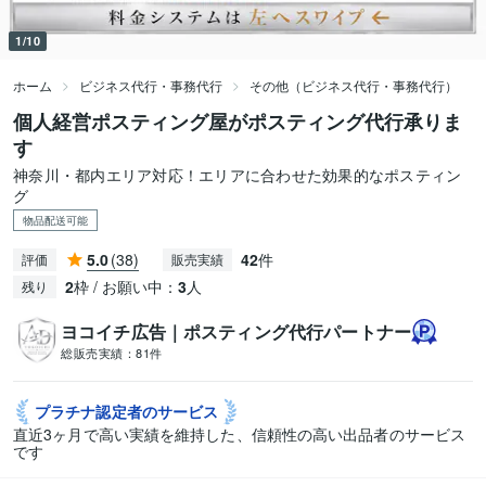
1/10
ホーム
ビジネス代行・事務代行
その他（ビジネス代行・事務代行）
個人経営ポスティング屋がポスティング代行承りま
す
神奈川・都内エリア対応！エリアに合わせた効果的なポスティン
グ
物品配送可能
5.0
(38)
42
件
評価
販売実績
2
枠 / お願い中：
3
人
残り
ヨコイチ広告｜ポスティング代行パートナー
総販売実績：
81件
プラチナ認定者の
サービス
直近3ヶ月で高い実績を維持した、信頼性の高い出品者のサービス
です