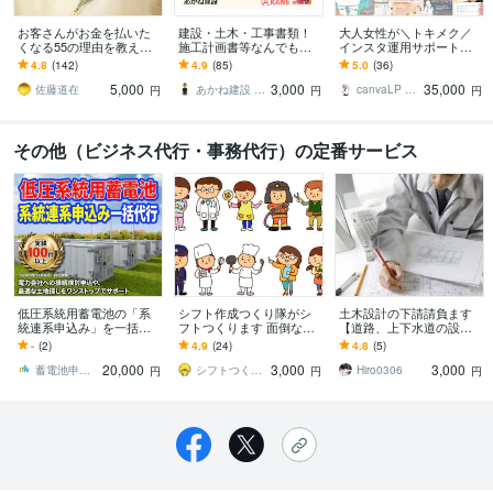
お客さんがお金を払いた
建設・土木・工事書類！
大人女性が＼トキメク／
くなる55の理由を教えま
施工計画書等なんでもし
インスタ運用サポートま
す 『自分がどうすれば人
ます 【総販売200件】・
す 【プラチナ認定】編集
4.8
(142)
4.9
(85)
5.0
(36)
の役にたてるのかわから
施工計画書・竣工書類・
可能なテンプレもプレゼ
5,000
3,000
35,000
ない』ときに
事務・雑務など！
ント★
佐藤道在
あかね建設 AKANEoffice
canvaLP ･ HP┊︎mimo39
円
円
円
その他（ビジネス代行・事務代行）の定番サービス
低圧系統用蓄電池の「系
シフト作成つくり隊がシ
土木設計の下請請負ます
統連系申込み」を一括代
フトつくります 面倒なシ
【道路、上下水道の設
行ます 悩みを、接続検討2
フト作成、お任せくださ
計、図面作成、数量など
-
(2)
4.9
(24)
4.8
(5)
00件以上の実績を持つチ
い！
が可能です。】
20,000
3,000
3,000
ームが解決します！
蓄電池申請代行 mirAI assist
シフトつくり隊
Hiro0306
円
円
円