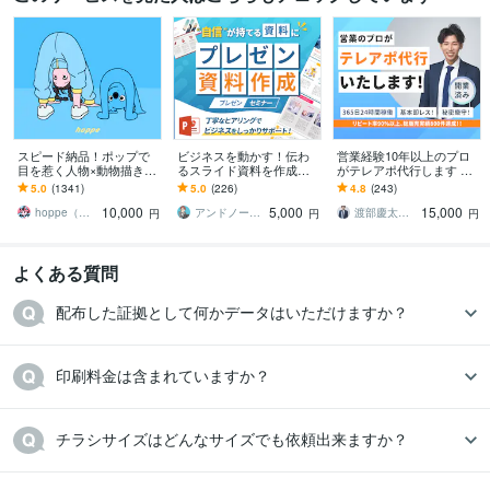
スピード納品！ポップで
ビジネスを動かす！伝わ
営業経験10年以上のプロ
目を惹く人物×動物描きま
るスライド資料を作成し
がテレアポ代行します ア
す 挿絵・動画・グッズな
ます 営業資料・プレゼン
ポ取得に拘ったテレアポ
5.0
(1341)
5.0
(226)
4.8
(243)
ど鮮やかな配色で個性を
資料・企画書・セミナー
をします！都度振り返り
10,000
5,000
15,000
出したい方へ
資料のパワポ作成
を行います！
hoppe（ほっぺ）
アンドノーツ｜スライドデザイナー
渡部慶太【営業代行のプロ】
円
円
円
よくある質問
配布した証拠として何かデータはいただけますか？
印刷料金は含まれていますか？
チラシサイズはどんなサイズでも依頼出来ますか？