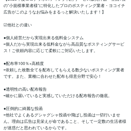
の”小規模事業者様”に特化したプロのポスティング業者・ヨコイチ
広告がこのようなお悩みをまるっと解決いたします！】

☑他社との違い

●個人経営だから実現出来る低料金システム

⇨個人だから実現出来る低料金ながら高品質なポスティングサービ
ス！ご依頼内容に応じて柔軟にご対応いたします。

●配布率100％×高精度

⇨依頼した枚数全てを配布してもらえる数少ないポスティング業者
です。また、業種に合わせた配布も得意分野で安心！

●透明性の高い配布報告

⇨確かに届いていると実感していただける配布報告の徹底。

●圧倒的に綺麗な投函

⇨他社でよくあるグシャグシャ投函や飛ばし投函は一切行いませ
ん。理由は広告は見栄えが命であること、そして一定数の生活者様
が迷惑だと思われているからです。
