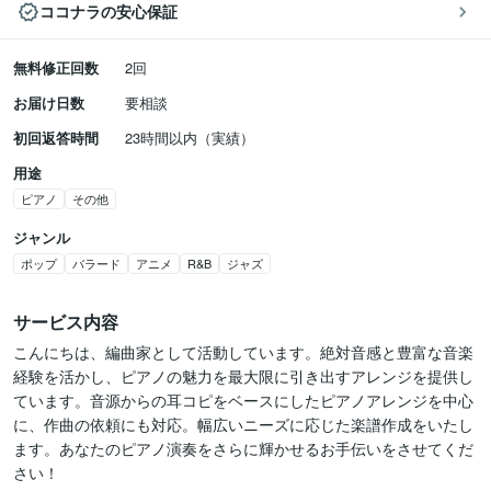
ココナラの安心保証
無料修正回数
2回
お届け日数
要相談
初回返答時間
23時間以内（実績）
用途
ピアノ
その他
ジャンル
ポップ
バラード
アニメ
R&B
ジャズ
サービス内容
こんにちは、編曲家として活動しています。絶対音感と豊富な音楽
経験を活かし、ピアノの魅力を最大限に引き出すアレンジを提供し
ています。音源からの耳コピをベースにしたピアノアレンジを中心
に、作曲の依頼にも対応。幅広いニーズに応じた楽譜作成をいたし
ます。あなたのピアノ演奏をさらに輝かせるお手伝いをさせてくだ
さい！
