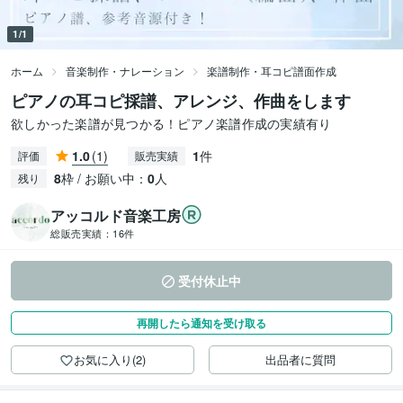
1/1
ホーム
音楽制作・ナレーション
楽譜制作・耳コピ譜面作成
ピアノの耳コピ採譜、アレンジ、作曲をします
欲しかった楽譜が見つかる！ピアノ楽譜作成の実績有り
1.0
(1)
1
件
評価
販売実績
8
枠 / お願い中：
0
人
残り
アッコルド音楽工房
総販売実績：
16件
受付休止中
再開したら通知を受け取る
お気に入り(2)
出品者に質問