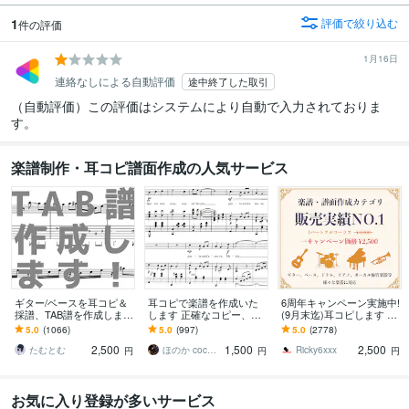
1
評価で絞り込む
件の評価
1月16日
連絡なしによる自動評価
途中終了した取引
（自動評価）この評価はシステムにより自動で入力されておりま
す。
楽譜制作・耳コピ譜面作成の人気サービス
ギター/ベースを耳コピ＆
耳コピで楽譜を作成いた
6周年キャンペーン実施中!
採譜、TAB譜を作成します
します 正確なコピー、素
(9月末迄)耳コピします TA
その曲、弾けるかも！個
早い対応、難易度別アレ
B譜、ドラム譜可♪ 1パー
5.0
(1066)
5.0
(997)
5.0
(2778)
人練習やコピバンにおす
ンジもOK！
トフルコーラス¥2,500
2,500
1,500
2,500
すめです！
たむとむ
ほのか coconala
Ricky6xxx
円
円
円
お気に入り登録が多いサービス