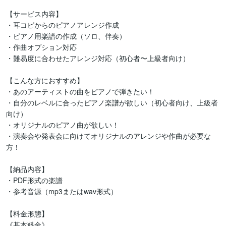
【サービス内容】 

・耳コピからのピアノアレンジ作成  

・ピアノ用楽譜の作成（ソロ、伴奏）

・作曲オプション対応 

・難易度に合わせたアレンジ対応（初心者〜上級者向け）

【こんな方におすすめ】

・あのアーティストの曲をピアノで弾きたい！

・自分のレベルに合ったピアノ楽譜が欲しい（初心者向け、上級者
向け）

・オリジナルのピアノ曲が欲しい！  

・演奏会や発表会に向けてオリジナルのアレンジや作曲が必要な
方！

【納品内容】

・PDF形式の楽譜

・参考音源（mp3またはwav形式）

【料金形態】

《基本料金》
