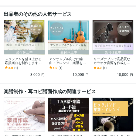
出品者のその他の人気サービス
受付休止中
受付休止中
受付休止中
スタジアムを盛り上げる
アンサンブル向けに編
リーズナブルで高品質な
応援楽曲を制作します 応
曲・アレンジ、楽譜を作
カラオケ音源を作成しま
援を熱くする！プロによ
成します 〜お好みの楽曲
す アーティストや仲介業
5.0
(1)
5.0
(4)
3.0
(1)
る吹奏楽の野球応援楽曲
をご希望の編成で〜
者への実績あり！音感持
3,000
10,000
10,000
制作！
ちのプロの技術
円
円
円
楽譜制作・耳コピ譜面作成の関連サービス