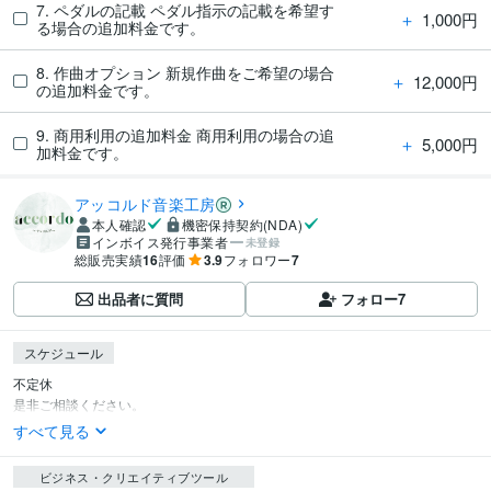
7. ペダルの記載 ペダル指示の記載を希望す
＋
1,000円
る場合の追加料金です。
8. 作曲オプション 新規作曲をご希望の場合
＋
12,000円
の追加料金です。
9. 商用利用の追加料金 商用利用の場合の追
＋
5,000円
加料金です。
アッコルド音楽工房
本人確認
機密保持契約(NDA)
インボイス発行事業者
未登録
総販売実績
16
評価
3.9
フォロワー
7
出品者に質問
フォロー
7
スケジュール
不定休

是非ご相談ください。
すべて見る
ビジネス・クリエイティブツール