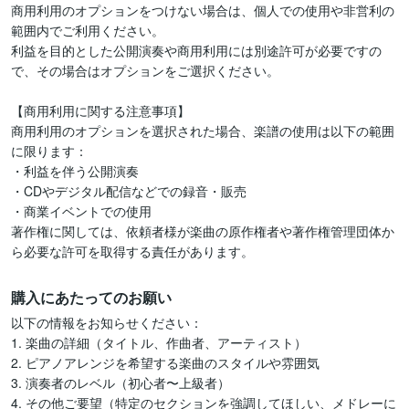
商用利用のオプションをつけない場合は、個人での使用や非営利の
範囲内でご利用ください。

利益を目的とした公開演奏や商用利用には別途許可が必要ですの
で、その場合はオプションをご選択ください。

【商用利用に関する注意事項】  

商用利用のオプションを選択された場合、楽譜の使用は以下の範囲
に限ります：  

・利益を伴う公開演奏  

・CDやデジタル配信などでの録音・販売  

・商業イベントでの使用

著作権に関しては、依頼者様が楽曲の原作権者や著作権管理団体か
ら必要な許可を取得する責任があります。
購入にあたってのお願い
以下の情報をお知らせください：  

1. 楽曲の詳細（タイトル、作曲者、アーティスト）  

2. ピアノアレンジを希望する楽曲のスタイルや雰囲気  

3. 演奏者のレベル（初心者〜上級者）  

4. その他ご要望（特定のセクションを強調してほしい、メドレーに