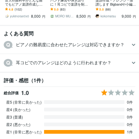
音大作曲科卒がどんな曲
バンド練習や弾き語り
楽譜作成・アレンジ・採
でもピアノ楽譜作成しま
に！耳コピで楽譜を制作
譜します Bigbandや小編成
す 耳コピ、アレンジな
致します 音楽の経験豊富
アンサンブルなど、何で
4.8
(102)
5.0
(83)
5.0
(88)
ど、あなただけのピアノ
の音楽家が耳コピで作
もお任せ下さい！
8,000
8,500
9,000
楽譜をお作りします♪
譜！練習などで大活躍！
yukinorae0x0
MORO MUSIC HOUSE
kokomatsu
円
円
円
よくある質問
耳コピでのアレンジはどのように行われますか？
評価・感想（1件）
1.0
総合評価
星5 (非常に良かった)
0件
星4 (良かった)
0件
星3 (普通)
0件
星2 (悪かった)
0件
星1 (非常に悪かった)
1件