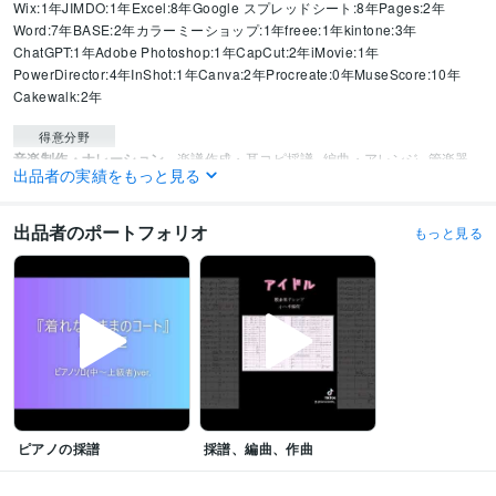
Wix:1年
JIMDO:1年
Excel:8年
Google スプレッドシート:8年
Pages:2年
Word:7年
BASE:2年
カラーミーショップ:1年
freee:1年
kintone:3年
ChatGPT:1年
Adobe Photoshop:1年
CapCut:2年
iMovie:1年
PowerDirector:4年
InShot:1年
Canva:2年
Procreate:0年
MuseScore:10年
Cakewalk:2年
得意分野
音楽制作・ナレーション
楽譜作成・耳コピ採譜
編曲・アレンジ
管楽器
出品者の実績をもっと見る
リペア
合奏指導・演奏指導
合奏指導者の指導
楽典
聴音・耳コピ・ソル
フェージュ
絶対音感・相対音感
吹奏楽や管弦楽を使ったパフォーマンス
音楽業界、デザイン
出品者のポートフォリオ
もっと見る
学歴
ヤマハ管楽器テクニカルアカデミー
2018年2月 ~ 2019年2月
千葉県立幕張総合高等学校
2015年3月 ~ 2018年2月
ピアノの採譜
採譜、編曲、作曲