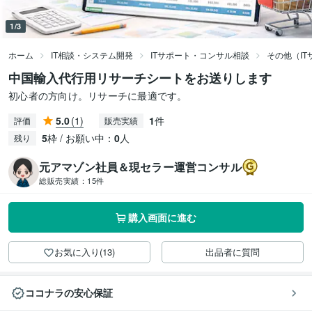
1/3
ホーム
IT相談・システム開発
ITサポート・コンサル相談
その他（I
中国輸入代行用リサーチシートをお送りします
初心者の方向け。リサーチに最適です。
5.0
(1)
1
件
評価
販売実績
5
枠 / お願い中：
0
人
残り
元アマゾン社員＆現セラー運営コンサル
総販売実績：
15件
購入画面に進む
お気に入り(13)
出品者に質問
ココナラの安心保証