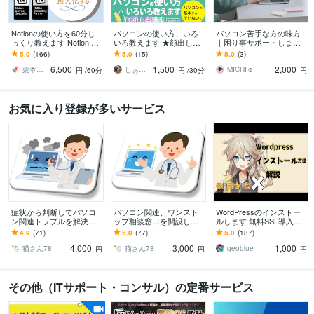
Notionの使い方を60分じ
パソコンの使い方、いろ
パソコン苦手な方の味方
っくり教えます Notion AI
いろ教えます ★顔出し不
｜困り事サポートします
活用を徹底サポート！認
要！操作の悩みを解決♪
やり方がわからない、設
5.0
(166)
5.0
(15)
5.0
(3)
定コンサルの個別指導
定ができないなどご相談
6,500
1,500
2,000
ください◎
栗本｜ Notion公認コンサルタント
しぁお（Xiao）
MICHI☺︎
円
/60分
円
/30分
円
お気に入り登録が多いサービス
症状から判断してパソコ
パソコン関連、ワンスト
WordPressのインストー
ン関連トラブルを解決し
ップ相談窓口を開設して
ルします 無料SSL導入を
ます パソコン本体はもち
います 素朴な疑問から、
含め難しいサーバーの操
4.9
(71)
5.0
(77)
5.0
(187)
ろん、周辺機器、ネット
機種選定、ソフト選定、
作など代わってお手伝い
4,000
3,000
1,000
ワークも対応します。
ネットワークまで
猫さん78
猫さん78
geoblue
円
円
円
その他（ITサポート・コンサル）の定番サービス