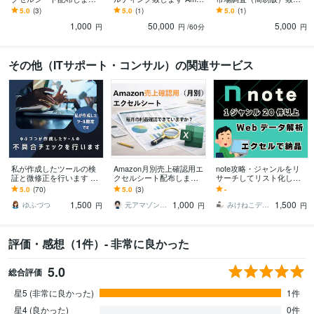
トランザクションのデー
on売上加速ベーシックプ
ます 新規導入ご検討に！
5.0
(3)
5.0
(1)
5.0
(1)
タ把握しにくくありませ
ラン
商品リサーチ用にご活用
1,000
50,000
5,000
んか？
ください。
円
円
/60分
円
その他（ITサポート・コンサル）の関連サービス
私が作成したツールの検
Amazon月別売上確認用エ
note攻略・ジャンルをリ
証と微修正を行います ツ
クセルシート配布します
サーチしてリスト化しま
ールの不具合検証と軽微
トランザクションのデー
す キーワードからでも競
5.0
(70)
5.0
(3)
-
な仕様変更に対応します
タ把握しにくくありませ
合分析リストをオーダー
1,500
1,000
1,500
んか？
メイド作成します
ゆふづつ
元アマゾン社員＆現セラー運営コンサル
みけねこデザイン
円
円
円
評価・感想（1件）- 非常に良かった
5.0
総合評価
星5 (非常に良かった)
1件
星4 (良かった)
0件