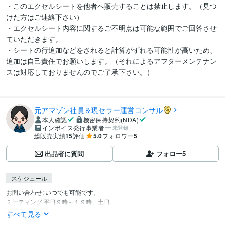
・このエクセルシートを他者へ販売することは禁止します。（見つ
けた方はご連絡下さい）

・エクセルシート内容に関するご不明点は可能な範囲でご回答させ
ていただきます。

・シートの行追加などをされると計算がずれる可能性が高いため、
追加は自己責任でお願いします。（それによるアフターメンテナン
スは対応しておりませんのでご了承下さい。）

元アマゾン社員＆現セラー運営コンサル
本人確認
機密保持契約(NDA)
インボイス発行事業者
未登録
総販売実績
15
評価
5.0
フォロワー
5
出品者に質問
フォロー
5
スケジュール
お問い合わせ: いつでも可能です。

ミーティング:平日９時～１９時、土日...
すべて見る