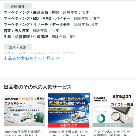
経験職種
マーケティング / 商品企画・開発
経験年数 : 15年
マーケティング / MD・VMD・バイヤー
経験年数 : 18年
マーケティング / リサーチ・データ分析
経験年数 : 6年
営業 / 法人営業
経験年数 : 11年
生産・品質管理 / 生産管理
経験年数 : 6年
資格・検定
カラーコーディネーター
取得年 : 2007年
出品者の実績をもっと見る
ビジネス・クリエイティブツール
Access:20年
Excel:20年
Google スプレッドシート:15年
Google ドキュメント:15年
PowerPoint:20年
Word:20年
BASE:2年
カラーミーショップ:2年
Asana:3年
Canva:2年
出品者のその他の人気サービス
得意分野
集客・マーケティング相談
Amazon集客・広告
ビジネス代行・事務代行
データ管理
満枠対応中
受付休止中
Amazon月別売上確認用エ
Amazon売上最大化コンサ
アマゾン内のカテゴリー
クセルシート配布します
ルティング致します Amaz
市場調査（簡易版）致し