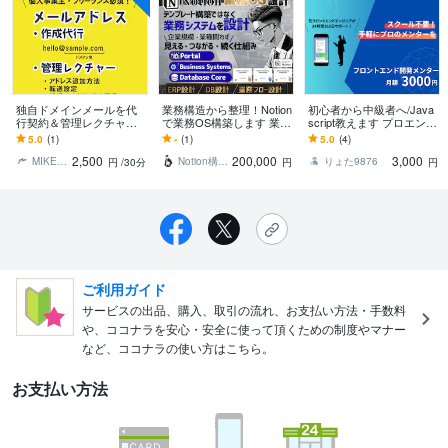
独自ドメインメールを代
業務構造から整理！Notion
初心者から中級者へ/Java
行契約＆管理レクチャー
で業務OS構築します 業務
script教えます プロエンジ
します 【限定5名｜特別価
フロー・業務整理からNoti
ニアに公式LINEで24時間3
5.0
(1)
-
(1)
5.0
(4)
格】契約はおまかせ、運
onに落とし込みます
65日相談できる!
2,500
200,000
3,000
用はあなたの手で！
MIKEtto（みけっと）
Notion構築代行｜としふみ
りょた9876
円
/30分
円
円
ご利用ガイド
サービスの出品、購入、取引の流れ、お支払い方法・手数料
や、ココナラを安心・安全に使って頂くための制度やマナー
など、ココナラの使い方はこちら。
お支払い方法