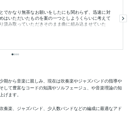
とでかなり無茶なお願いをしたにも関わらず、迅速に対
2
めはいただいたものを案の一つとしようくらいに考えて
し
り汲み取っていただきそのまま曲に組み込ませていた
早
少期から音楽に親しみ、現在は吹奏楽やジャズバンドの指導や
そして豊富なコードの知識やソルフェージュ、や音楽理論の知
上げます。

吹奏楽、ジャズバンド、少人数バンドなどの編成に最適なアド