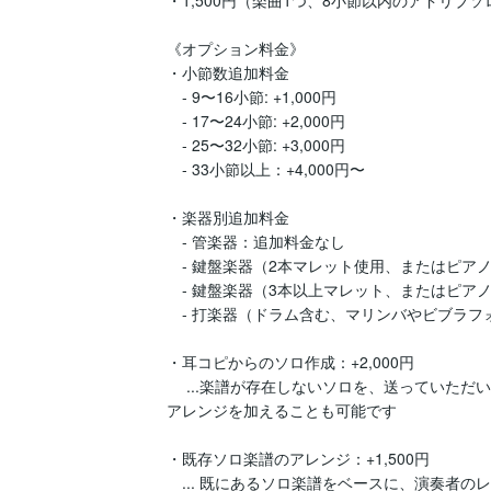
《オプション料金》

・小節数追加料金

　- 9〜16小節: +1,000円

　- 17〜24小節: +2,000円

　- 25〜32小節: +3,000円

　- 33小節以上：+4,000円〜

・楽器別追加料金

　- 管楽器：追加料金なし

　- 鍵盤楽器（2本マレット使用、またはピアノ片手
　- 鍵盤楽器（3本以上マレット、またはピアノ両手
　- 打楽器（ドラム含む、マリンバやビブラフォン
・耳コピからのソロ作成：+2,000円

　 ...楽譜が存在しないソロを、送っていた
アレンジを加えることも可能です

・既存ソロ楽譜のアレンジ：+1,500円

　... 既にあるソロ楽譜をベースに、演奏者