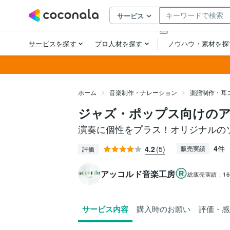
ホーム
音楽制作・ナレーション
楽譜制作・耳
ジャズ・ポップス向けの
演奏に個性をプラス！オリジナルの
4
件
4.2
(5)
販売実績
評価
アッコルド音楽工房
総販売実績：
1
サービス内容
購入時のお願い
評価・感