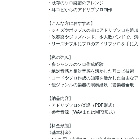
・既存のソロ楽譜のアレンジ  

・耳コピからのアドリブソロ制作

【こんな方におすすめ】  

・ジャズやポップスの曲にアドリブソロを追加した
・吹奏楽やジャズバンド、少人数バンドで、演奏
・リーズナブルにプロのアドリブソロを手に入
【私の強み】  

・多ジャンルのソロ作成経験 

・絶対音感と相対音感を活かした耳コピ技術

・コードやソロ作成の知識を活かした自由なアレ
・他ジャンルの楽器の演奏経験（管楽器全般、
【納品内容】

・アドリブソロの楽譜（PDF形式）

・参考音源（WAVまたはMP3形式）

【料金形態】

《基本料金》

・1,500円（楽曲1つ、8小節以内のアドリブソロ