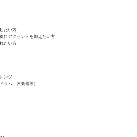
い方  

にアクセントを加えたい方  

れたい方

ンジ

ドラム、弦楽器等）

）
