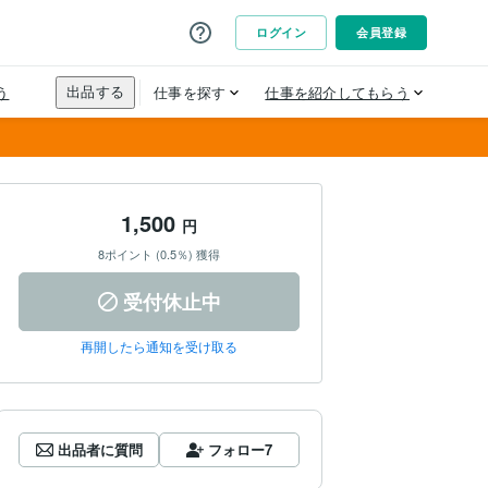
1,500
円
8ポイント (0.5％) 獲得
受付休止中
再開したら通知を受け取る
出品者に質問
フォロー
7