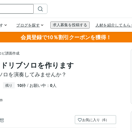
会員登録で10％割引クーポンを獲得！
コピ譜面作成
アドリブソロを作ります
ソロを演奏してみませんか？
10
枠 / お願い中：
0
人
残り
6件
想
お気に入り（6）