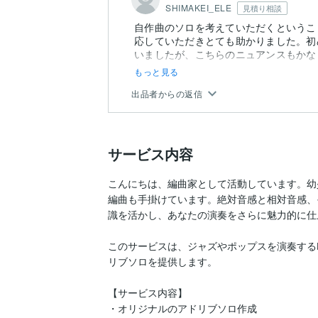
SHIMAKEI_ELE
見積り相談
自作曲のソロを考えていただくというこ
応していただきとても助かりました。初
いましたが、こちらのニュアンスもかな
だ...
もっと見る
出品者からの返信
サービス内容
こんにちは、編曲家として活動しています。幼
編曲も手掛けています。絶対音感と相対音感、
識を活かし、あなたの演奏をさらに魅力的に仕
このサービスは、ジャズやポップスを演奏する
リブソロを提供します。

【サービス内容】  

・オリジナルのアドリブソロ作成  
