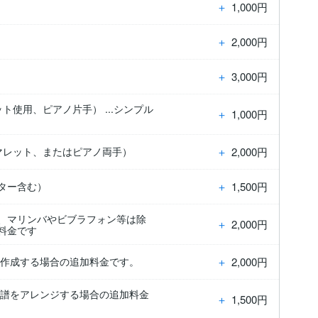
＋
1,000円
＋
2,000円
＋
3,000円
ト使用、ピアノ片手） ...シンプル
＋
1,000円
。
＋
2,000円
上マレット、またはピアノ両手）
＋
1,500円
ギター含む）
む、マリンバやビブラフォン等は除
＋
2,000円
加料金です
＋
2,000円
ロを作成する場合の追加料金です。
ロ楽譜をアレンジする場合の追加料金
＋
1,500円