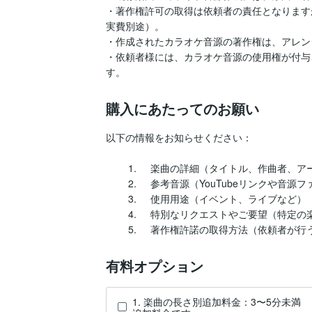
・著作権許可の取得は依頼者の責任となりますが
実費別途）。

・作成されたカラオケ音源の著作権は、アレン
・依頼者様には、カラオケ音源の使用権が付与
す。
購入にあたってのお願い
以下の情報をお知らせください：

	1.	楽曲の詳細（タイトル、作曲者、アーティスト）

	2.	参考音源（YouTubeリンクや音源ファイル）

	3.	使用用途（イベント、ライブなど）

	4.	特別なリクエストやご要望（特定の楽器を含めるなど）

	5.	著作権許諾の取得方法（依頼者
有料オプション
1. 楽曲の長さ別追加料金：3〜5分未満