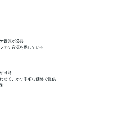
ケ音源が必要

ラオケ音源を探している

可能

わせて、かつ手頃な価格で提供


