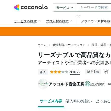
ホーム
音楽制作・ナレーション
作曲・編曲・
リーズナブルで高品質なカ
アーティストや仲介業者への実績あ
1
件
3.0
(2)
販売実績
評価
アッコルド音楽工房
総販売実績：
1
サービス内容
購入時のお願い
よくある