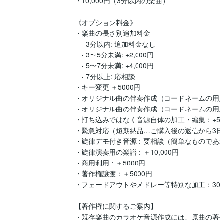
・10,000円（3分以内の楽曲）

《オプション料金》

・楽曲の長さ別追加料金

　- 3分以内: 追加料金なし

　- 3〜5分未満: +2,000円

　- 5〜7分未満: +4,000円

　- 7分以上: 応相談

・キー変更:＋5000円

・オリジナル曲の伴奏作成（コードネームの用意あり
・オリジナル曲の伴奏作成（コードネームの用意なし
・打ち込みではなく音源自体の加工・編集：+5,0
・緊急対応（短期納品…ご購入後の返信から3日以内）
・旋律デモ付き音源：要相談（簡単なものであ
・旋律演奏用の楽譜：＋10,000円

・商用利用：＋5000円

・著作権譲渡：＋5000円

・フェードアウトやメドレー等特別な加工：300
【著作権に関するご案内】

・既存楽曲のカラオケ音源作成には、原曲の著