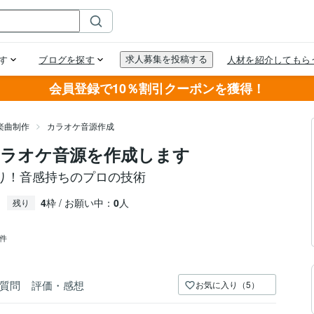
会員登録で10％割引クーポンを獲得！
楽曲制作
カラオケ音源作成
ラオケ音源を作成します
り！音感持ちのプロの技術
4
枠 / お願い中：
0
人
残り
6件
質問
評価・感想
お気に入り（5）