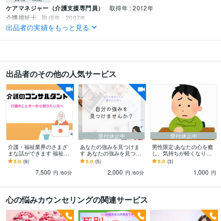
ケアマネジャー（介護支援専門員）
取得年 : 2012年
介護福祉士
取得年 : 2007年
出品者の実績をもっと見る
得意分野
悩み相談・カウンセリング
介護、悩み、人間関係
ストレスなくお金が貯
まる方法
起業塾に行ってみたいけど、ぶっちゃけ話
介護
ビジネス
カウンセラー
夫婦
人生
出品者のその他の人気サービス
受付休止中
受付休止中
介護・福祉業界のさまざ
あなたの強みを見つけま
男性限定:あなたの心を癒
まな話ができます 福祉・
す あなたの強みを見つけ
し、気持ちが軽くなりま
介護業界についてリサー
理想的な働き方をみつけ
す 自分の好きな時間とタ
5.0
(9)
5.0
(5)
5.0
(3)
チしたい方はご相談下さ
ます
イミングで話しをしたい
7,500
2,000
1,000
い。
と思っている方へ
円
/60分
円
/60分
円
心の悩みカウンセリングの関連サービス