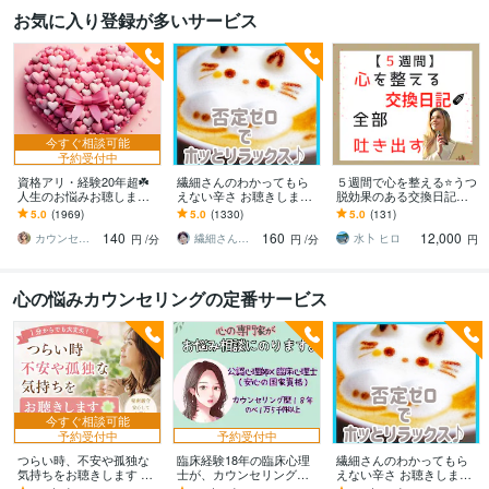
お気に入り登録が多いサービス
今すぐ相談可能
予約受付中
資格アリ・経験20年超☘️
繊細さんのわかってもら
５週間で心を整える⭐うつ
人生のお悩みお聴します
えない辛さ お聴きします
脱効果のある交換日記し
鬱・HSP・介護障害・毒
HSP/モヤモヤを手放す一
ます 【通常版】気持ちを
5.0
(1969)
5.0
(1330)
5.0
(131)
親・恋愛・仕事・育児・
歩☘️自分を大切にする✨を
吐き出す、習慣化❗
140
160
12,000
占い依存etc
始めよう
カウンセリング事務所☘️オフィスカノン
繊細さん相談室☘️野崎真礼（まひろ）
水卜 ヒロ
円
/分
円
/分
円
心の悩みカウンセリングの定番サービス
今すぐ相談可能
予約受付中
予約受付中
つらい時、不安や孤独な
臨床経験18年の臨床心理
繊細さんのわかってもら
気持ちをお聴きします ま
士が、カウンセリングし
えない辛さ お聴きします
ず心の傷をやわらげまし
ます 精神不調から趣味の
HSP/モヤモヤを手放す一