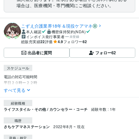
場合は、医療機関・専門機関にご相談ください。
こずえ介護業界18年＆現役ケアマネ
本人確認
機密保持契約(NDA)
インボイス発行事業者
未登録
総販売実績
22
評価
4.9
フォロワー
62
出品者に質問
フォロー
62
スケジュール
電話の対応可能時間

平日２０時ー２２時
すべて見る
経験職種
ライフスタイル・その他 / カウンセラー・コーチ
経験年数 : 1年
職歴
さちケアマネステーション
2022年8月 ~ 現在
資格・検定