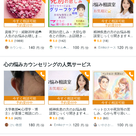
今すぐ相談可能
今すぐ相談可能
予約受付中
予約受付中
資格アリ・経験20年超☘️
死別の悲しみ・大切な存
精神疾患の方のお悩み相
人生のお悩みお聴します
在との別れ…お話聴きま
談室じっくり聞きます 48
鬱・HSP・介護障害・毒
す ★死別経験有心理カウ
時間以内にあなただけの
5.0
(1969)
5.0
(142)
5.0
(18)
親・恋愛・仕事・育児・
ンセラー(有資格)のグリー
Word資料を無料でお届け
140
100
120
占い依存etc
フケア時間★
します
カウンセリング事務所☘️オフィスカノン
マサル☘️カウンセラー★色々経験者☆彡
Emikoナース
円
/分
円
/分
円
/分
心の悩みカウンセリングの人気サービス
今すぐ相談可能
今すぐ相談可能
予約受付中
予約受付中
今すぐ相談可能
大学教授◾️(心理学・博
精神疾患の方のお悩み相
ペットロスや死別等の苦
士）が直接ご相談にのり
談室じっくり聞きます 48
しみ、心から寄り添いま
ます 学生さんが、心理学
時間以内にあなただけの
す 止まった時計の針、無
5.0
(425)
5.0
(18)
5.0
(60)
の先生に恋愛相談するよ
Word資料を無料でお届け
理に動かさなくて大丈夫
180
120
100
うなお気軽さでどうぞ
します
ですから
けい教授
Emikoナース
いやさか☆やすらぎの傾聴者
円
/分
円
/分
円
/分