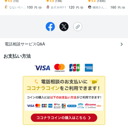
5.0
(13)
4.9
(136)
5.0
(1330)
ょう✤あなたのお話真剣に
話まで、気持ちの整理で
歩☘️自分を大切にする✨を
100
120
160
お伺いします
自分らしく元気に！
始めよう
なないろ✨あなたの人生応援サポーター
あすみ0011
繊細さん相談室☘️野崎真礼（まひろ）
円
/分
円
/分
円
/分
電話相談サービスQ&A
お支払い方法