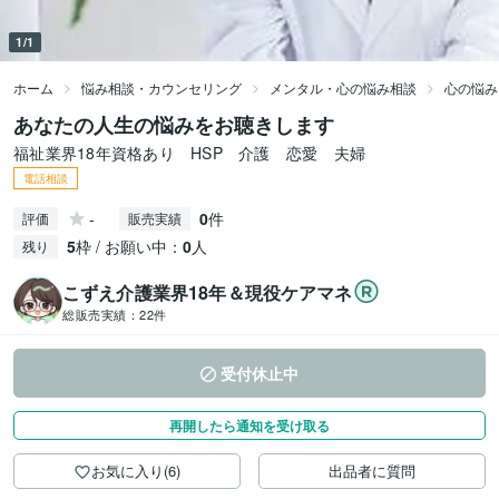
1/1
ホーム
悩み相談・カウンセリング
メンタル・心の悩み相談
心の悩み
あなたの人生の悩みをお聴きします
福祉業界18年資格あり HSP 介護 恋愛 夫婦
電話相談
-
0
件
評価
販売実績
5
枠 / お願い中：
0
人
残り
こずえ介護業界18年＆現役ケアマネ
総販売実績：
22件
受付休止中
再開したら通知を受け取る
お気に入り(6)
出品者に質問