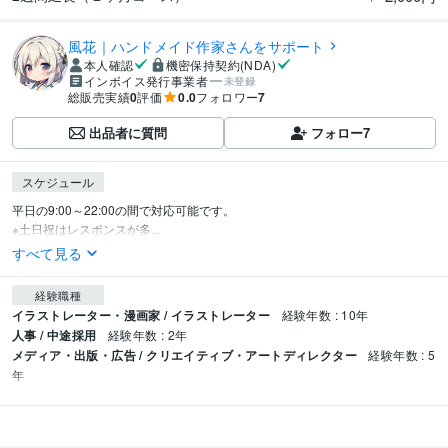
風花｜ハンドメイド作家さんをサポート
本人確認
機密保持契約(NDA)
インボイス発行事業者
未登録
総販売実績
0
評価
0.0
フォロワー
7
出品者に質問
フォロー
7
スケジュール
平日の9:00～22:00の間で対応可能です。

※土日祝はレスポンスが多...
すべて見る
経験職種
イラストレーター・漫画家 / イラストレーター
経験年数 : 10年
人事 / 中途採用
経験年数 : 2年
メディア・出版・広告 / クリエイティブ・アートディレクター
経験年数 : 5
年