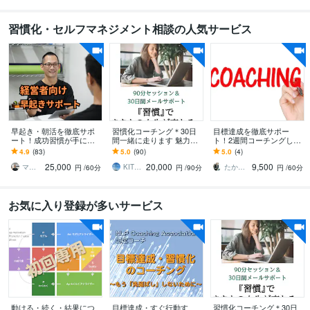
習慣化・セルフマネジメント相談の人気サービス
早起き・朝活を徹底サポ
習慣化コーチング＊30日
目標達成を徹底サポー
ート！成功習慣が手に入
間一緒に走ります 魅力発
ト！2週間コーチングしま
ります 早起きを軸に生活
見セッション(90分)×30日
す ダイエット/資格取得/自
4.9
(83)
5.0
(90)
5.0
(4)
習慣を整え、心身共に最
間のメッセージサポート
分磨き/早起き☆達成・継
25,000
20,000
9,500
高の状態であり続けよう
続サポート
マサト 生活習慣改善パーソナルトレーナー
KITRI（キトリ）
たかぎコーチ【習慣化サポーター】
円
/60分
円
/90分
円
/60分
お気に入り登録が多いサービス
動ける・続く・結果につ
目標達成・すぐ行動す
習慣化コーチング＊30日