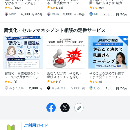
なげるコーチングをしま
る・習慣化のコーチング
間一緒に走ります 魅力発
す ライフコーチ・行動支
をします ライフコーチ・
見セッション(90分)×30日
4.9
(482)
5.0
(733)
5.0
(90)
援と伴走・習慣化【初回
エグゼクティブコーチン
間のメッセージサポート
4,000
3,000
20,000
専用】
グ・すぐやる【２回
Makoto Mishina（三品 誠）
Makoto Mishina（三品 誠）
KITRI（キトリ）
円
/60分
円
/30分
円
/90分
目〜】
習慣化・セルフマネジメント相談の定番サービス
習慣化・目標達成をチャ
あなただけの「やる気・
やることを決めて行動す
ットで1か月サポートしま
継続スイッチ」を探しま
るまで見守るコーチング
す 続かない人のための進
す 質問紙に答え「自分に
します 初回限定】プロコ
5.0
(4)
4.9
(41)
5.0
(5)
捗管理コーチング！！
合った継続方法」の分析
ーチがやさしく背中を押
2,000
2,000
1,500
書を手に入れよう
し、行動までの伴走！
みき＊人事マネージャー×キャリコン2級
りぃ心理士
ひろみ＊やさしく寄り添うコーチング
円
円
円
/50分
ご利用ガイド