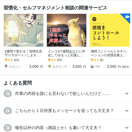
習慣化・セルフマネジメント相談の関連サービス
2週間で変わる！習慣化見
インコが1週間あなたに伴
感情コントールとモチベ
守りサポート✨️します 早
走してゆるっと応援しま
ーションの習慣化教えま
起き、勉強、筋トレ、掃
す ダイエット、原稿、コ
す 実績18年1800件。専門
5.0
(23)
5.0
(55)
5.0
(9)
除など『あなたの頑張り
コナラ活動、作業の進捗
プロコーチングが目標達
2,000
3,000
2,500
を応援します』
管理やモチベ上げ！
成に導きます
かなこ⭐️
あきないオカメインコ
Kei Ishiyama
円
円
円
/60分
よくある質問
作業の内容を誰にも言わないで欲しいんだけど……
こちらから１日何度もメッセージを送っても大丈夫？
報告以外の内容（雑談とか）も書いて大丈夫？