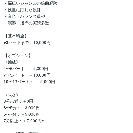
・幅広いジャンルの編曲経験

・技量に応じた設計

・音色・バランス重視

・演奏・指導の実績多数

【基本料金】

●3パートまで：10,000円

【オプション】

《編成》

4〜6パート：＋5,000円

7〜9パート：＋10,000円

10〜13パート：＋15,000円

《長さ》

3分未満：＋0円

3〜5分：＋3,000円

5〜7分：＋5,000円

7分以上：＋7,000円〜
