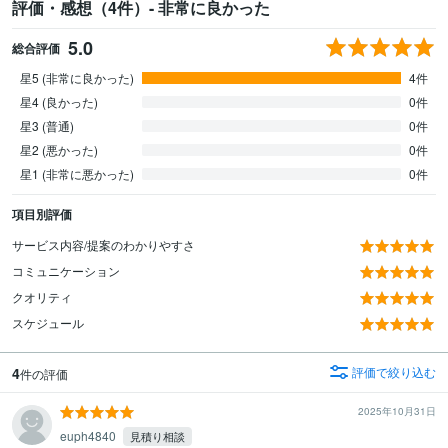
評価・感想（4件）- 非常に良かった
5.0
総合評価
星5 (非常に良かった)
4件
星4 (良かった)
0件
星3 (普通)
0件
星2 (悪かった)
0件
星1 (非常に悪かった)
0件
項目別評価
サービス内容/提案のわかりやすさ
コミュニケーション
クオリティ
スケジュール
4
評価で絞り込む
件の評価
2025年10月31日
euph4840
見積り相談