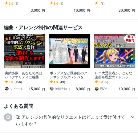
援を熱くする！プロによ
す アーティストや仲介業
ルに合わせた美しいアレ
5.0
(1)
3.0
(1)
-
(1)
る吹奏楽の野球応援楽曲
者への実績あり！音感持
ンジに
3,000
10,000
30,000
制作！
ちのプロの技術
円
円
円
編曲・アレンジ制作の関連サービス
実績多数！あなたの楽曲
ポップスなど既存曲のア
レコ大受賞者が、どんな
ハイクオリティに編曲致
ンサンブルアレンジを承
楽曲も理想のアレンジに
します 個性的な楽曲とサ
ります 結婚式やロビー演
します メジャー作品も手
5.0
(156)
4.9
(43)
5.0
(5)
ウンドで差別化してみよ
奏に！ニーズに応じたど
がけるプロによるアレン
15,000
8,000
10,000
う！
んな編成でも対応します
ジ！ピアノ生演奏！
ショーゴ＠令和歌謡・CityPop作曲家
伊藤大騎（Daiki Ito）
ENYU！音楽とお写真お任せあれ！
円
円
円
よくある質問
Q: アレンジの具体的なリクエストはどこまで受け付けて
いますか？