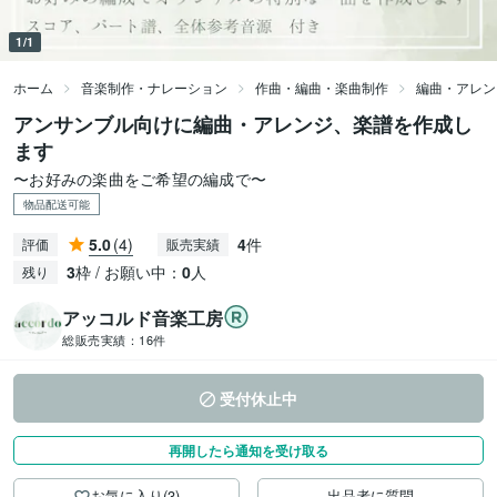
1/1
ホーム
音楽制作・ナレーション
作曲・編曲・楽曲制作
編曲・アレン
アンサンブル向けに編曲・アレンジ、楽譜を作成し
ます
〜お好みの楽曲をご希望の編成で〜
物品配送可能
5.0
(4)
4
件
評価
販売実績
3
枠 / お願い中：
0
人
残り
アッコルド音楽工房
総販売実績：
16件
受付休止中
再開したら通知を受け取る
お気に入り(3)
出品者に質問