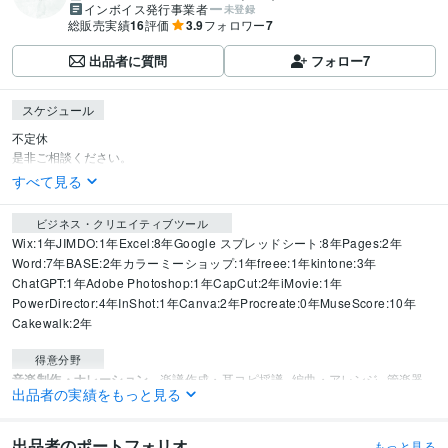
インボイス発行事業者
未登録
総販売実績
16
評価
3.9
フォロワー
7
出品者に質問
フォロー
7
スケジュール
不定休

是非ご相談ください。
すべて見る
ビジネス・クリエイティブツール
Wix:1年
JIMDO:1年
Excel:8年
Google スプレッドシート:8年
Pages:2年
Word:7年
BASE:2年
カラーミーショップ:1年
freee:1年
kintone:3年
ChatGPT:1年
Adobe Photoshop:1年
CapCut:2年
iMovie:1年
PowerDirector:4年
InShot:1年
Canva:2年
Procreate:0年
MuseScore:10年
Cakewalk:2年
得意分野
音楽制作・ナレーション
楽譜作成・耳コピ採譜
編曲・アレンジ
管楽器
出品者の実績をもっと見る
リペア
合奏指導・演奏指導
合奏指導者の指導
楽典
聴音・耳コピ・ソル
フェージュ
絶対音感・相対音感
吹奏楽や管弦楽を使ったパフォーマンス
音楽業界、デザイン
出品者のポートフォリオ
もっと見る