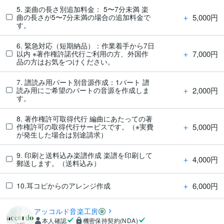
5. 楽曲の長さ別追加料金： 5〜7分未満 楽
＋
5,000円
曲の長さが5〜7分未満の場合の追加料金で
す。
6. 緊急対応（短期納品）：作業着手から7日
＋
7,000円
以内 ※著作権許諾代行ご利用の方、外国作
品の方はお気をつけください。
7. 譜読み用パート別音源作成：1パート 譜
＋
2,000円
読み用にご希望のパートの音源を作成しま
す。
8. 著作権許可取得代行 編曲にあたっての著
＋
5,000円
作権許可の取得代行サービスです。（※実費
が発生した場合は別途請求）
9. 印刷と送料込み楽譜作成 楽譜を印刷して
＋
4,000円
郵送します。（送料込み）
＋
6,000円
10.耳コピからのアレンジ作成
アッコルド音楽工房
本人確認
機密保持契約(NDA)