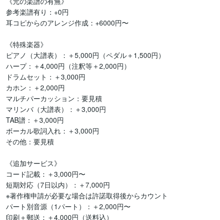
《元の楽譜の有無》

参考楽譜有り：+0円

耳コピからのアレンジ作成：+6000円〜

《特殊楽器》

ピアノ（大譜表）：＋5,000円（ペダル＋1,500円）

ハープ：＋4,000円（注釈等＋2,000円）

ドラムセット：＋3,000円

カホン：＋2,000円

マルチパーカッション：要見積

マリンバ（大譜表）：＋3,000円

TAB譜：＋3,000円

ボーカル歌詞入れ：＋3,000円

その他：要見積

《追加サービス》

コード記載：＋3,000円〜

短期対応（7日以内）：＋7,000円

※著作権申請が必要な場合は許諾取得後からカウント

パート別音源（1パート）：＋2,000円〜

印刷＋郵送：＋4,000円（送料込）
