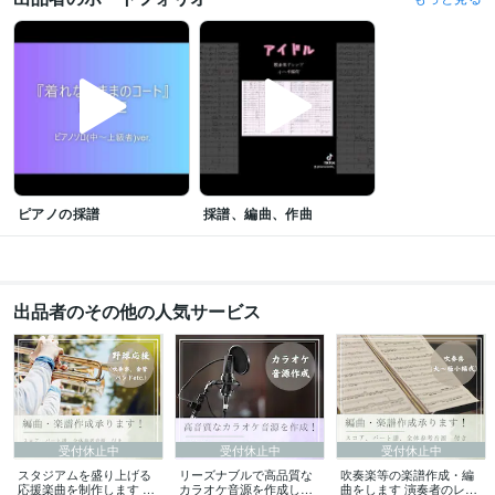
学歴
ヤマハ管楽器テクニカルアカデミー
2018年2月 ~ 2019年2月
千葉県立幕張総合高等学校
2015年3月 ~ 2018年2月
ピアノの採譜
採譜、編曲、作曲
出品者のその他の人気サービス
受付休止中
受付休止中
受付休止中
スタジアムを盛り上げる
リーズナブルで高品質な
吹奏楽等の楽譜作成・編
応援楽曲を制作します 応
カラオケ音源を作成しま
曲をします 演奏者のレベ