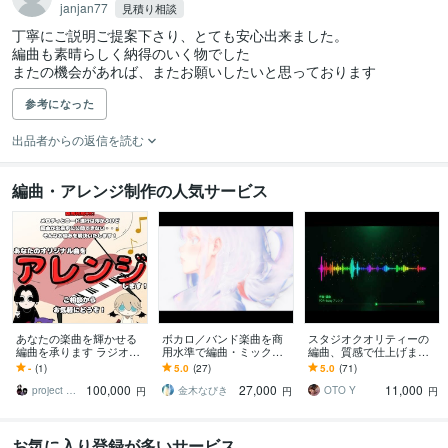
janjan77
見積り相談
丁寧にご説明ご提案下さり、とても安心出来ました。

編曲も素晴らしく納得のいく物でした

またの機会があれば、またお願いしたいと思っております
参考になった
出品者からの返信を読む
編曲・アレンジ制作の人気サービス
あなたの楽曲を輝かせる
ボカロ／バンド楽曲を商
スタジオクオリティーの
編曲を承ります ラジオ放
用水準で編曲・ミックス
編曲、質感で仕上げます
送やゲーム挿入歌採用経
します 【ボカロP／歌い
業界基準の高品質で仕上
-
(1)
5.0
(27)
5.0
(71)
験があります！
手／Vtuber】生ギター収
げます！
100,000
27,000
11,000
録／AI曲OK
project AMBIVALENCE
金木なびき
OTO Y
円
円
円
お気に入り登録が多いサービス