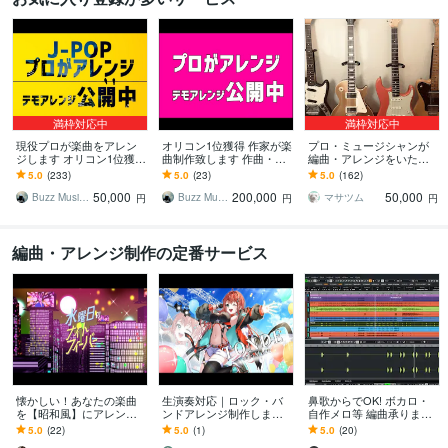
満枠対応中
満枠対応中
現役プロが楽曲をアレン
オリコン1位獲得 作家が楽
プロ・ミュージシャンが
ジします オリコン1位獲得
曲制作致します 作曲・編
編曲・アレンジをいたし
の作曲・編曲家が貴方の
曲の現役プロによるポッ
ます あなただけのオリジ
5.0
(233)
5.0
(23)
5.0
(162)
曲をアレンジ致します！
プス、EDM制作
ナルメロディを豪華に色
50,000
200,000
50,000
付けします♪
Buzz Music Create
Buzz Music Create
マサツム
円
円
円
編曲・アレンジ制作の定番サービス
懐かしい！あなたの楽曲
生演奏対応｜ロック・バ
鼻歌からでOK! ボカロ・
を【昭和風】にアレンジ
ンドアレンジ制作します
自作メロ等 編曲承ります
します シティポップや昭
生演奏で仕上げる本格バ
メジャー経験豊富なプロ
5.0
(22)
5.0
(1)
5.0
(20)
和歌謡、今だから注目さ
ンドアレンジ
が充実のスキルで商用利